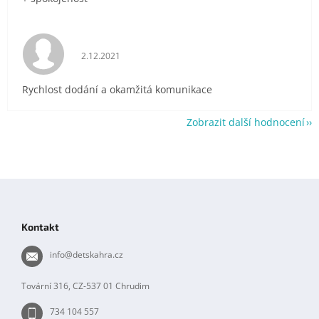
Hodnocení obchodu je 5 z 5 hvězdiček.
2.12.2021
Rychlost dodání a okamžitá komunikace
Zobrazit další hodnocení
Z
á
p
Kontakt
a
t
info
@
detskahra.cz
í
Tovární 316, CZ-537 01 Chrudim
734 104 557