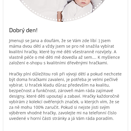
Dobrý den!
Jmenuji se Jana a doufám, že se Vám zde líbí :) Jsem
máma dvou dětí a vždy jsem se pro ně snažila vybírat
kvalitní hračky, které by mé děti všestranně rozvíjely. A
vlastně péče o mé děti mě dovedla až sem…. K myšlence
založení e-shopu s kvalitními dřevěnými hračkami.
Hračky plní důležitou roli při vývoji dětí a pokud nechcete
být doma hračkami zavaleni, je potřeba je velmi pečlivě
vybírat. U hraček kladu důraz především na kvalitu,
bezpečnost a funkčnost, zároveň mám ráda zajímavé
designy, které děti upoutají a zabaví. Hračky každoročně
vybírám z kolekcí ověřených značek, u kterých vím, že se
za ně mohu 100% zaručit. Pokud si nejste jisti svým
výběrem vhodné hračky, zavolejte mi na telefonní číslo
uvedené v horní části stránky a já Vám ráda poradím.