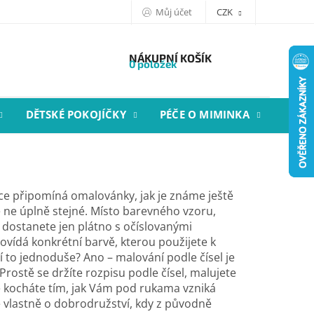
Můj účet
CZK
NÁKUPNÍ KOŠÍK
0 položek
DĚTSKÉ POKOJÍČKY
PÉČE O MIMINKA
STYL
íce připomíná omalovánky, jak je známe ještě
 ne úplně stejné. Místo barevného vzoru,
, dostanete jen plátno s očíslovanými
ovídá konkrétní barvě, kterou použijete k
í to jednoduše? Ano – malování podle čísel je
rostě se držíte rozpisu podle čísel, malujete
 kocháte tím, jak Vám pod rukama vzniká
 vlastně o dobrodružství, kdy z původně