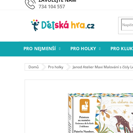
Přejít
734 104 557
na
obsah
PRO NEJMENŠÍ
PRO HOLKY
PRO KLUK
Domů
Pro holky
Janod Atelier Maxi Malování s čísly L