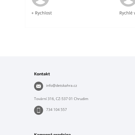
+ Rychlost
Rychlé 
Z
á
p
Kontakt
a
t
info
@
detskahra.cz
í
Tovární 316, CZ-537 01 Chrudim
734 104 557
Kamenná prodejna