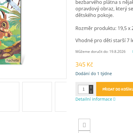
bezbarvého plátna s nějak
opravdový obraz, který se
dětského pokoje.
Rozměr produktu: 19,5 x 
Vhodné pro děti starší 7 l
Můžeme doručit do:
19.8.2026
345 Kč
Měrná
Dodání do 1 týdne
cena:
PŘIDAT DO KOŠÍK
Detailní informace