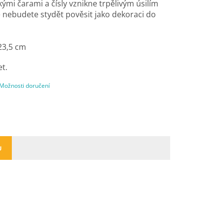
ými čarami a čísly vznikne trpělivým úsilím
 nebudete stydět pověsit jako dekoraci do
23,5 cm
et.
Možnosti doručení
U