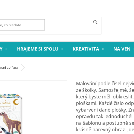
Y
HRAJEME SI SPOLU
KREATIVITA
NA VEN
esní zvířata
Malování podle čísel nejv
ze školky. Samozřejmě, že
který byste měli obkreslit
ploškami. Každé číslo odp
vybarvení dané plošky. Zn
opravdu tak jednoduché! P
na šablonu a postupně se
krásně barevný obraz. Jde