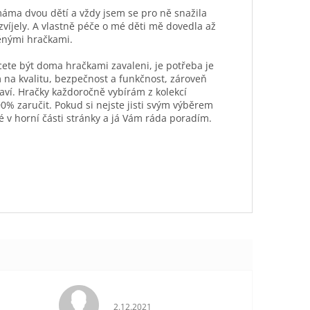
máma dvou dětí a vždy jsem se pro ně snažila
ozvíjely. A vlastně péče o mé děti mě dovedla až
ěnými hračkami.
hcete být doma hračkami zavaleni, je potřeba je
 na kvalitu, bezpečnost a funkčnost, zároveň
aví. Hračky každoročně vybírám z kolekcí
0% zaručit. Pokud si nejste jisti svým výběrem
é v horní části stránky a já Vám ráda poradím.
je 5 z 5 hvězdiček.
Hodnocení obchodu je 5 z 5 hvězdiček.
2.12.2021