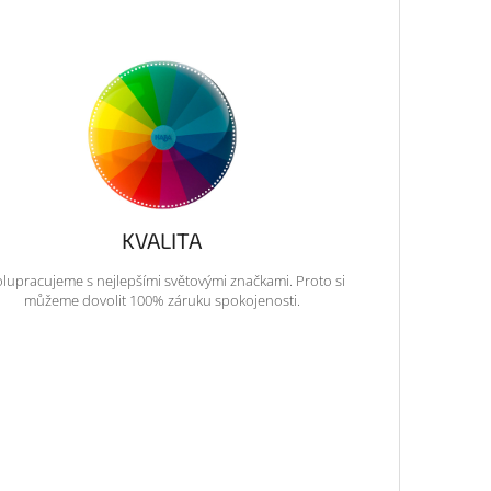
KVALITA
lupracujeme s nejlepšími světovými značkami. Proto si
můžeme dovolit 100% záruku spokojenosti.