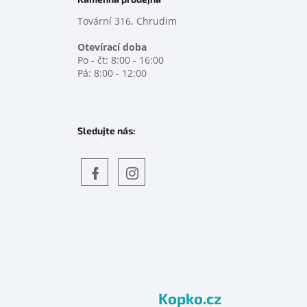
Tovární 316, Chrudim
Otevírací doba
Po - čt: 8:00 - 16:00
Pá: 8:00 - 12:00
Sledujte nás:
Objevte
detskahra.cz
nás
na
facebooku
Kopko.cz