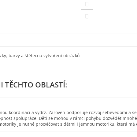
ázky, barvy a štětecna vytvoření obrázků
esnou koordinaci a výdrž. Zároveň podporuje rozvoj sebevědomí a s
pnost spolupráce. Děti se mohou v rámci pohybu dozvědět mnohé o 
toriky je nutné procvičovat s dětmi i jemnou motoriku, která má d