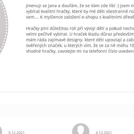
Jmenuji se Jana a doufám, že se Vám zde líbí :) Jsem 
vybírat kvalitní hračky, které by mé děti všestranně r
sem…. K myšlence založení e-shopu s kvalitními dřev
Hračky plní důležitou roli při vývoji dětí a pokud nec
velmi pečlivě vybírat. U hraček kladu důraz především
mám ráda zajímavé designy, které děti upoutají a zab
ověřených značek, u kterých vím, že se za ně mohu 10
vhodné hračky, zavolejte mi na telefonní číslo uveden
Hodnocení obchodu je 5 z 5 hvězdiček.
Hodnocení obchodu 
5.12.2021
4.12.2021