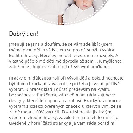
Dobrý den!
Jmenuji se Jana a doufám, že se Vám zde líbí :) Jsem
máma dvou dětí a vždy jsem se pro ně snažila vybírat
kvalitní hračky, které by mé děti všestranně rozvíjely. A
vlastně péče o mé děti mě dovedla až sem…. K myšlence
založení e-shopu s kvalitními dřevěnými hračkami.
Hračky plní důležitou roli při vývoji dětí a pokud nechcete
být doma hračkami zavaleni, je potřeba je velmi pečlivě
vybírat. U hraček kladu důraz především na kvalitu,
bezpečnost a funkčnost, zároveň mám ráda zajímavé
designy, které děti upoutají a zabaví. Hračky každoročně
vybírám z kolekcí ověřených značek, u kterých vím, že se
za ně mohu 100% zaručit. Pokud si nejste jisti svým
výběrem vhodné hračky, zavolejte mi na telefonní číslo
uvedené v horní části stránky a já Vám ráda poradím.