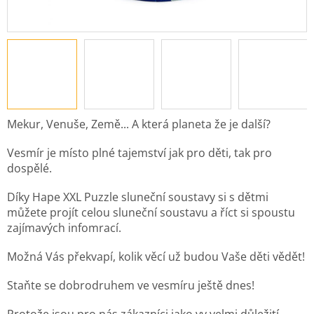
Mekur, Venuše, Země... A která planeta že je další?
Vesmír je místo plné tajemství jak pro děti, tak pro
dospělé.
Díky Hape XXL Puzzle sluneční soustavy si s dětmi
můžete projít celou sluneční soustavu a říct si spoustu
zajímavých infomrací.
Možná Vás překvapí, kolik věcí už budou Vaše děti vědět!
Staňte se dobrodruhem ve vesmíru ještě dnes!
Protože jsou pro nás zákazníci jako vy velmi důležití,