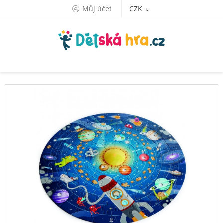
Přejít
Můj účet
CZK
na
obsah