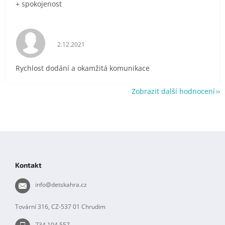
+ spokojenost
Hodnocení obchodu je 5 z 5 hvězdiček.
2.12.2021
Rychlost dodání a okamžitá komunikace
Zobrazit další hodnocení
Z
á
p
Kontakt
a
t
info
@
detskahra.cz
í
Tovární 316, CZ-537 01 Chrudim
734 104 557