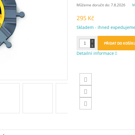
Můžeme doručit do:
7.8.2026
M
295 Kč
Měrná
Skladem - ihned expedujem
cena:
PŘIDAT DO KOŠÍK
Detailní informace