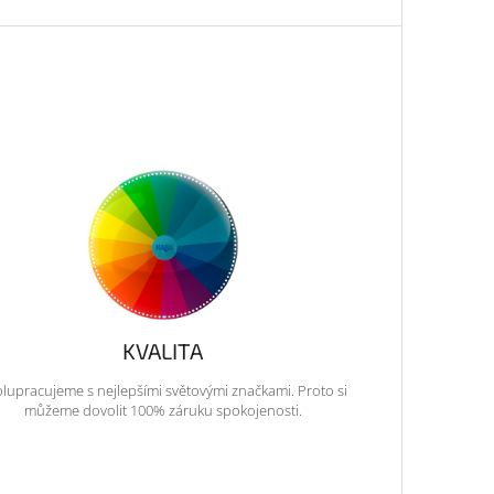
KVALITA
lupracujeme s nejlepšími světovými značkami. Proto si
můžeme dovolit 100% záruku spokojenosti.