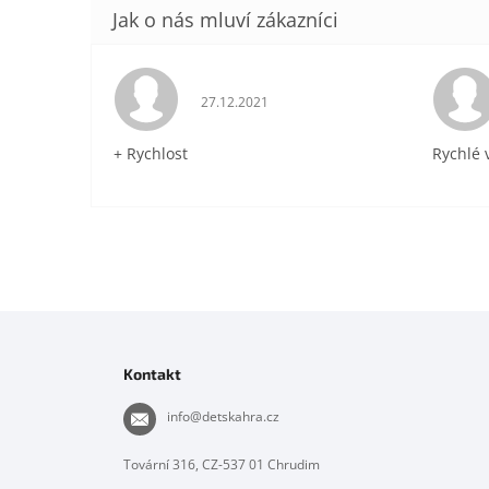
Hodnocení obchodu je 5 z 5 hvězdiček.
27.12.2021
+ Rychlost
Rychlé 
Z
á
p
Kontakt
a
t
info
@
detskahra.cz
í
Tovární 316, CZ-537 01 Chrudim