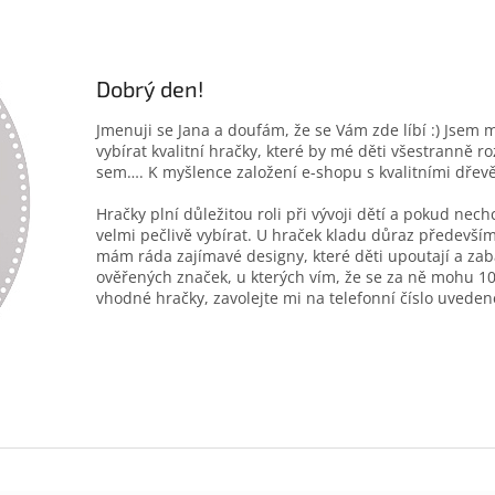
Dobrý den!
Jmenuji se Jana a doufám, že se Vám zde líbí :) Jsem 
vybírat kvalitní hračky, které by mé děti všestranně r
sem…. K myšlence založení e-shopu s kvalitními dřev
Hračky plní důležitou roli při vývoji dětí a pokud nec
velmi pečlivě vybírat. U hraček kladu důraz především
mám ráda zajímavé designy, které děti upoutají a zab
ověřených značek, u kterých vím, že se za ně mohu 10
vhodné hračky, zavolejte mi na telefonní číslo uveden