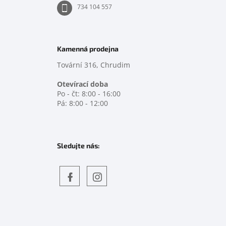
734 104 557
Kamenná prodejna
Tovární 316, Chrudim
Otevírací doba
Po - čt: 8:00 - 16:00
Pá: 8:00 - 12:00
Sledujte nás:
Objevte
detskahra.cz
nás
na
facebooku