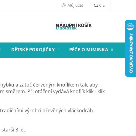
Můj účet
CZK
NÁKUPNÍ KOŠÍK
0 položek
DĚTSKÉ POKOJÍČKY
PÉČE O MIMINKA
STYL
hybku a zatoč červeným knoflíkem tak, aby
m směrem. Při otáčení vydává knoflík klik - klik
 tradičními výrobci dřevěných vláčkodráh
starší 3 let.