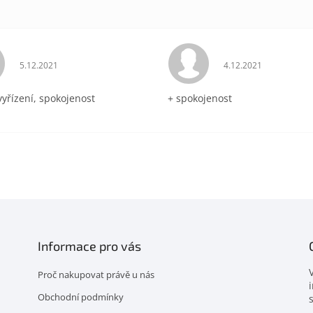
Hodnocení obchodu je 5 z 5 hvězdiček.
Hodnocení obchodu 
5.12.2021
4.12.2021
vyřízení, spokojenost
+ spokojenost
Informace pro vás
Proč nakupovat právě u nás
Obchodní podmínky