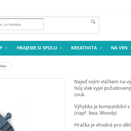
Y
HRAJEME SI SPOLU
KREATIVITA
NA VEN
ybka
Najeď svým vláčkem na vý
tvůj vlak vyjel požadovaný
zvuk.
Výhybka je kompatibilní s
(např. Ikea, Woody)
Hračka je vhodná pro děti 