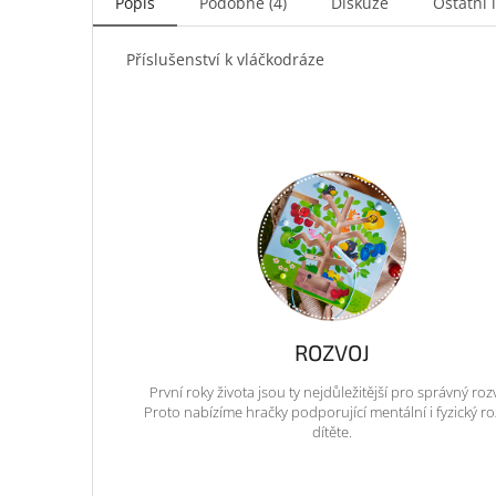
Popis
Podobné (4)
Diskuze
Ostatní 
Příslušenství k vláčkodráze
ROZVOJ
První roky života jsou ty nejdůležitější pro správný roz
Proto nabízíme hračky podporující mentální i fyzický ro
dítěte.