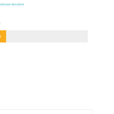
ožnosti doručení
e
U