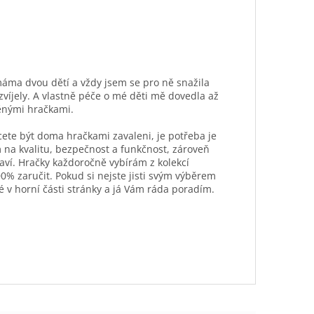
máma dvou dětí a vždy jsem se pro ně snažila
ozvíjely. A vlastně péče o mé děti mě dovedla až
ěnými hračkami.
hcete být doma hračkami zavaleni, je potřeba je
 na kvalitu, bezpečnost a funkčnost, zároveň
aví. Hračky každoročně vybírám z kolekcí
0% zaručit. Pokud si nejste jisti svým výběrem
é v horní části stránky a já Vám ráda poradím.