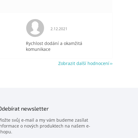
je 5 z 5 hvězdiček.
Hodnocení obchodu je 5 z 5 hvězdiček.
2.12.2021
Rychlost dodání a okamžitá
komunikace
Zobrazit další hodnocení
Odebírat newsletter
Vložte svůj e-mail a my vám budeme zasílat
informace o nových produktech na našem e-
shopu.