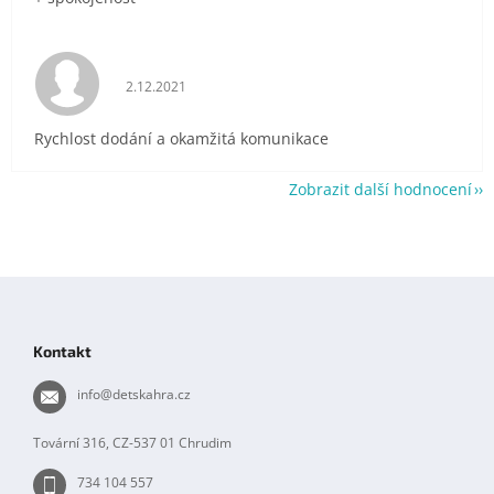
Hodnocení obchodu je 5 z 5 hvězdiček.
2.12.2021
Rychlost dodání a okamžitá komunikace
Zobrazit další hodnocení
Z
á
p
Kontakt
a
t
info
@
detskahra.cz
í
Tovární 316, CZ-537 01 Chrudim
734 104 557