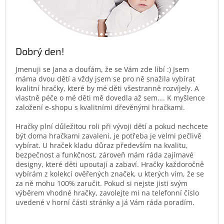
Dobrý den!
Jmenuji se Jana a doufám, že se Vám zde líbí :) Jsem
máma dvou dětí a vždy jsem se pro ně snažila vybírat
kvalitní hračky, které by mé děti všestranně rozvíjely. A
vlastně péče o mé děti mě dovedla až sem…. K myšlence
založení e-shopu s kvalitními dřevěnými hračkami.
Hračky plní důležitou roli při vývoji dětí a pokud nechcete
být doma hračkami zavaleni, je potřeba je velmi pečlivě
vybírat. U hraček kladu důraz především na kvalitu,
bezpečnost a funkčnost, zároveň mám ráda zajímavé
designy, které děti upoutají a zabaví. Hračky každoročně
vybírám z kolekcí ověřených značek, u kterých vím, že se
za ně mohu 100% zaručit. Pokud si nejste jisti svým
výběrem vhodné hračky, zavolejte mi na telefonní číslo
uvedené v horní části stránky a já Vám ráda poradím.