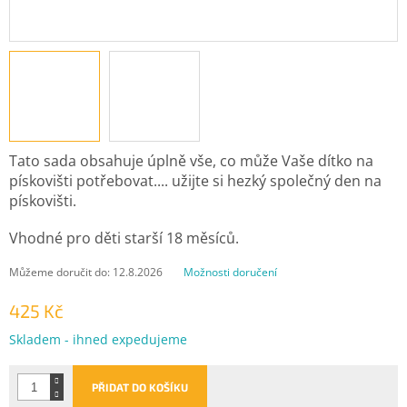
Tato sada obsahuje úplně vše, co může Vaše dítko na
pískovišti potřebovat.... užijte si hezký společný den na
pískovišti.
Vhodné pro děti starší 18 měsíců.
Můžeme doručit do:
12.8.2026
Možnosti doručení
425 Kč
Měrná
Skladem - ihned expedujeme
cena:
PŘIDAT DO KOŠÍKU