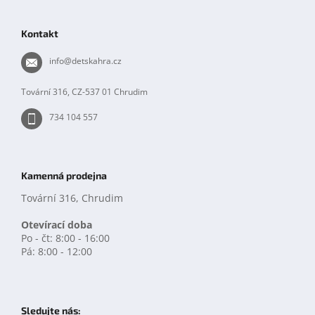
á
p
Kontakt
a
t
info
@
detskahra.cz
í
Tovární 316, CZ-537 01 Chrudim
734 104 557
Kamenná prodejna
Tovární 316, Chrudim
Otevírací doba
Po - čt: 8:00 - 16:00
Pá: 8:00 - 12:00
Sledujte nás: