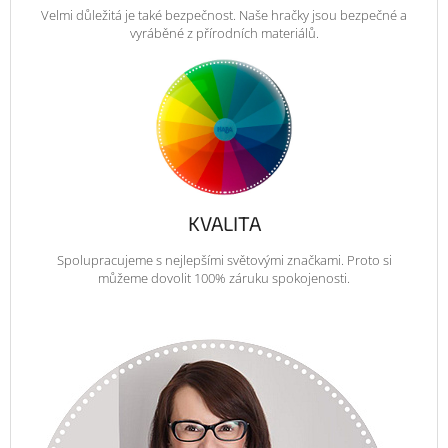
Velmi důležitá je také bezpečnost. Naše hračky jsou bezpečné a
vyráběné z přírodních materiálů.
KVALITA
Spolupracujeme s nejlepšími světovými značkami. Proto si
můžeme dovolit 100% záruku spokojenosti.