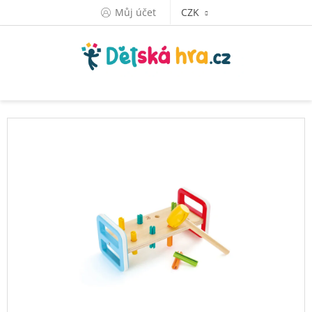
Přejít
Můj účet
CZK
na
obsah