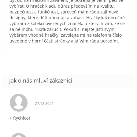
být doma hračkami zavaleni, je potřeba je velmi pečlivě
vybírat. U hraček kladu důraz především na kvalitu,
bezpečnost a funkčnost, zároveň mám ráda zajímavé
designy, které děti upoutají a zabaví. Hračky každoročně
vybírám z kolekcí ověřených značek, u kterých vím, že se
za ně mohu 100% zaručit. Pokud si nejste jisti svým
výběrem vhodné hračky, zavolejte mi na telefonní číslo
uvedené v horní části stránky a já Vám ráda poradím.
Hodnocení obchodu je 5 z 5 hvězdiček.
27.12.2021
+ Rychlost