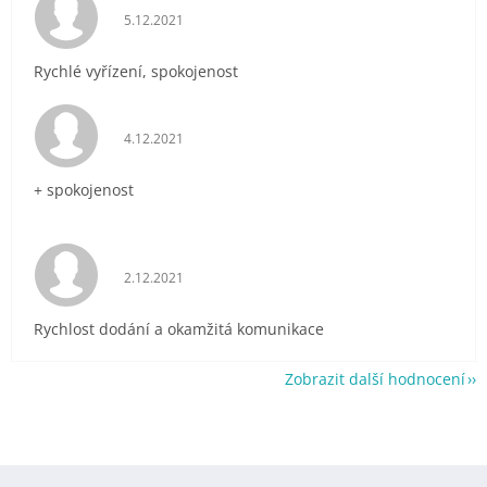
Hodnocení obchodu je 5 z 5 hvězdiček.
5.12.2021
Rychlé vyřízení, spokojenost
Hodnocení obchodu je 5 z 5 hvězdiček.
4.12.2021
+ spokojenost
Hodnocení obchodu je 5 z 5 hvězdiček.
2.12.2021
Rychlost dodání a okamžitá komunikace
Zobrazit další hodnocení
Z