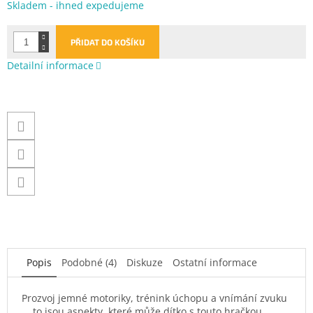
Měrná
Skladem - ihned expedujeme
cena:
PŘIDAT DO KOŠÍKU
Detailní informace
Popis
Podobné (4)
Diskuze
Ostatní informace
Prozvoj jemné motoriky, trénink úchopu a vnímání zvuku
... to jsou aspekty, které může dítko s touto hračkou