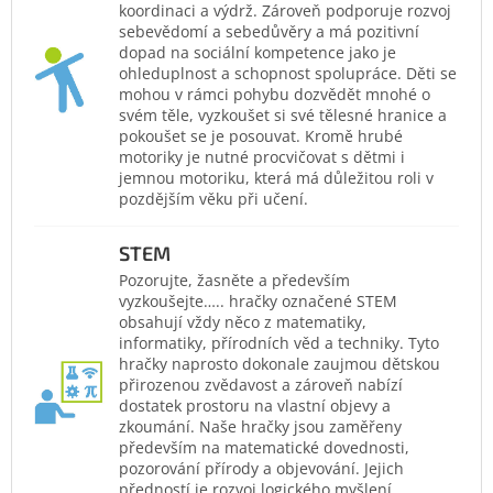
koordinaci a výdrž. Zároveň podporuje rozvoj
sebevědomí a sebedůvěry a má pozitivní
dopad na sociální kompetence jako je
ohleduplnost a schopnost spolupráce. Děti se
mohou v rámci pohybu dozvědět mnohé o
svém těle, vyzkoušet si své tělesné hranice a
pokoušet se je posouvat. Kromě hrubé
motoriky je nutné procvičovat s dětmi i
jemnou motoriku, která má důležitou roli v
pozdějším věku při učení.
STEM
Pozorujte, žasněte a především
vyzkoušejte….. hračky označené STEM
obsahují vždy něco z matematiky,
informatiky, přírodních věd a techniky. Tyto
hračky naprosto dokonale zaujmou dětskou
přirozenou zvědavost a zároveň nabízí
dostatek prostoru na vlastní objevy a
zkoumání. Naše hračky jsou zaměřeny
především na matematické dovednosti,
pozorování přírody a objevování. Jejich
předností je rozvoj logického myšlení,