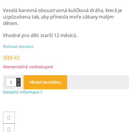
Veselá barevná oboustranná kuličková dráha, která je
uzpůsobena tak, aby přinesla moře zábavy malým
dětem.
Vhodné pro děti starší 12 měsíců.
Možnosti doručení
999 Kč
Měrná
Momentálně nedostupné
cena:
PŘIDAT DO KOŠÍKU
Detailní informace