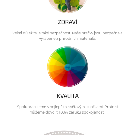
ZDRAVÍ
Velmi důležitá je také bezpečnost. Naše hračky jsou bezpečné a
vyráběné z přírodních materiálů.
KVALITA
Spolupracujeme s nejlepšími světovými značkami. Proto si
můžeme dovolit 100% záruku spokojenosti.