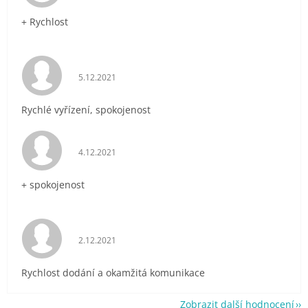
+ Rychlost
Hodnocení obchodu je 5 z 5 hvězdiček.
5.12.2021
Rychlé vyřízení, spokojenost
Hodnocení obchodu je 5 z 5 hvězdiček.
4.12.2021
+ spokojenost
Hodnocení obchodu je 5 z 5 hvězdiček.
2.12.2021
Rychlost dodání a okamžitá komunikace
Zobrazit další hodnocení