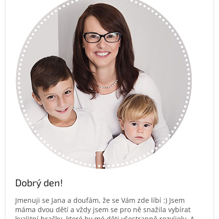
Dobrý den!
Jmenuji se Jana a doufám, že se Vám zde líbí :) Jsem
máma dvou dětí a vždy jsem se pro ně snažila vybírat
kvalitní hračky, které by mé děti všestranně rozvíjely. A