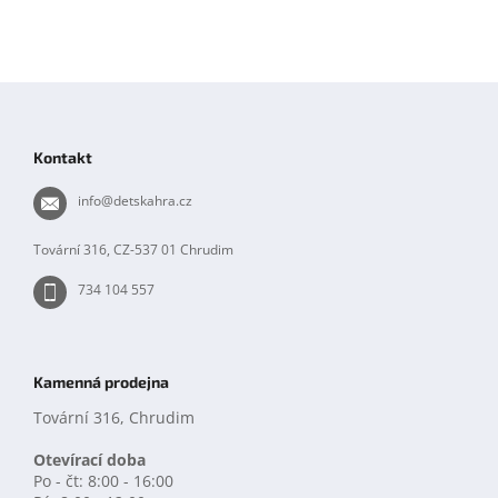
Z
á
p
Kontakt
a
t
info
@
detskahra.cz
í
Tovární 316, CZ-537 01 Chrudim
734 104 557
Kamenná prodejna
Tovární 316, Chrudim
Otevírací doba
Po - čt: 8:00 - 16:00