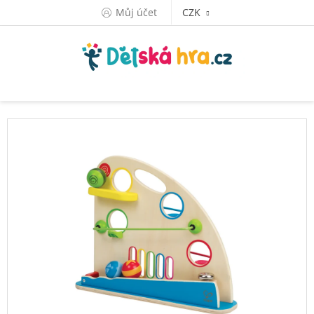
Přejít
Můj účet
CZK
na
obsah