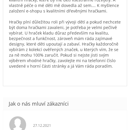
vlastně péče o mé děti mě dovedla až sem…. K myšlence
založení e-shopu s kvalitními dřevěnými hračkami.
Hračky plní důležitou roli při vývoji dětí a pokud nechcete
být doma hračkami zavaleni, je potřeba je velmi pečlivě
vybírat. U hraček kladu důraz především na kvalitu,
bezpečnost a funkčnost, zároveň mám ráda zajímavé
designy, které děti upoutají a zabaví. Hračky každoročně
vybírám z kolekcí ověřených značek, u kterých vím, že se
za ně mohu 100% zaručit. Pokud si nejste jisti svým
výběrem vhodné hračky, zavolejte mi na telefonní číslo
uvedené v horní části stránky a já Vám ráda poradím.
Hodnocení obchodu je 5 z 5 hvězdiček.
27.12.2021