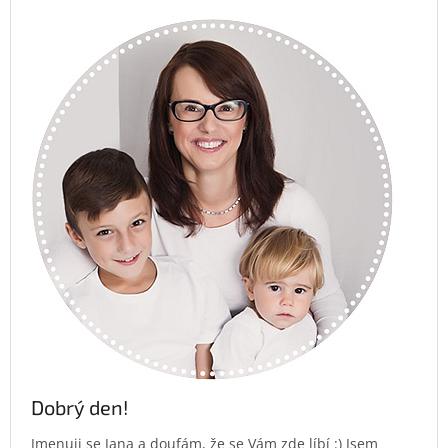
Dobrý den!
Jmenuji se Jana a doufám, že se Vám zde líbí :) Jsem