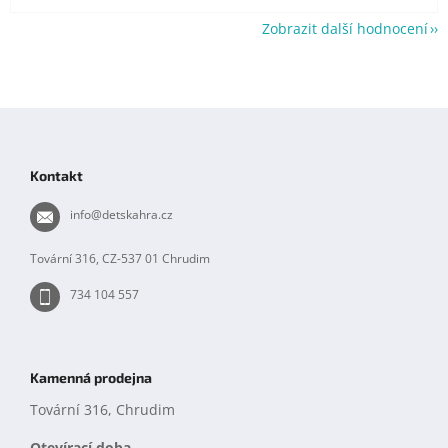
Zobrazit další hodnocení
Z
á
p
Kontakt
a
t
info
@
detskahra.cz
í
Tovární 316, CZ-537 01 Chrudim
734 104 557
Kamenná prodejna
Tovární 316, Chrudim
Otevírací doba