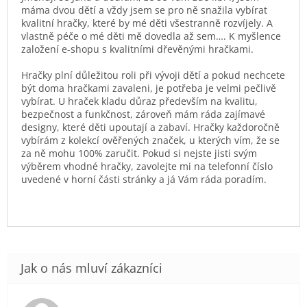
máma dvou dětí a vždy jsem se pro ně snažila vybírat
kvalitní hračky, které by mé děti všestranně rozvíjely. A
vlastně péče o mé děti mě dovedla až sem…. K myšlence
založení e-shopu s kvalitními dřevěnými hračkami.
Hračky plní důležitou roli při vývoji dětí a pokud nechcete
být doma hračkami zavaleni, je potřeba je velmi pečlivě
vybírat. U hraček kladu důraz především na kvalitu,
bezpečnost a funkčnost, zároveň mám ráda zajímavé
designy, které děti upoutají a zabaví. Hračky každoročně
vybírám z kolekcí ověřených značek, u kterých vím, že se
za ně mohu 100% zaručit. Pokud si nejste jisti svým
výběrem vhodné hračky, zavolejte mi na telefonní číslo
uvedené v horní části stránky a já Vám ráda poradím.