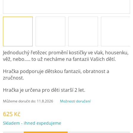
Jednoduchý řetězec promění kostičky ve vlak, housenku,
věž, nebo..... to už necháme na fantazii Vašich dětí.
Hračka podporuje dětskou fantazii, obratnost a
zručnost.
Hračka je určena pro děti starší 2 let.
Můžeme doručit do:
11.8.2026
Možnosti doručení
625 Kč
Měrná
Skladem - ihned expedujeme
cena: