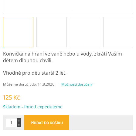
Konvička na hraní ve vaně nebo u vody, zkrátí Vaším
dětem dlouhou chvíli.
Vhodné pro děti starší 2 let.
Můžeme doručit do:
11.8.2026
Možnosti doručení
125 Kč
Měrná
Skladem - ihned expedujeme
cena:
PŘIDAT DO KOŠÍKU