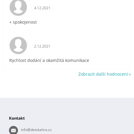
Hodnocení obchodu je 5 z 5 hvězdiček.
4.12.2021
+ spokojenost
Hodnocení obchodu je 5 z 5 hvězdiček.
2.12.2021
Rychlost dodání a okamžitá komunikace
Zobrazit další hodnocení
Z
á
p
Kontakt
a
t
info
@
detskahra.cz
í