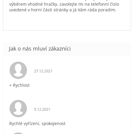
výběrem vhodné hračky, zavolejte mi na telefonní číslo
uvedené v horní části stránky a já Vám ráda poradím.
Hodnocení obchodu je 5 z 5 hvězdiček.
27.12.2021
+ Rychlost
Hodnocení obchodu je 5 z 5 hvězdiček.
5.12.2021
Rychlé vyřízení, spokojenost