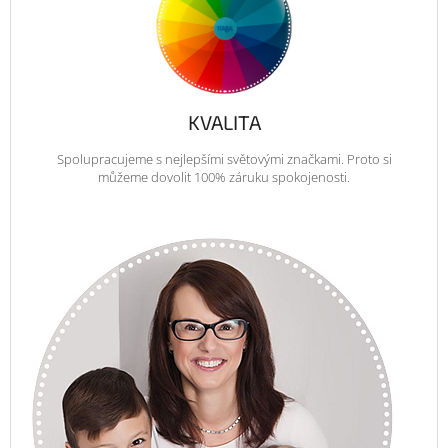
KVALITA
Spolupracujeme s nejlepšími světovými značkami. Proto si
můžeme dovolit 100% záruku spokojenosti.