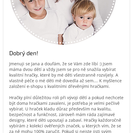
Dobrý den!
Jmenuji se Jana a doufám, že se Vám zde líbí :) Jsem
máma dvou dětí a vždy jsem se pro ně snažila vybírat
kvalitní hračky, které by mé děti všestranně rozvíjely. A
vlastně péče o mé děti mě dovedla až sem…. K myšlence
založení e-shopu s kvalitními dřevěnými hračkami.
Hračky plní důležitou roli při vývoji dětí a pokud nechcete
být doma hračkami zavaleni, je potřeba je velmi pečlivě
vybírat. U hraček kladu důraz především na kvalitu,
bezpečnost a funkčnost, zároveň mám ráda zajímavé
designy, které děti upoutají a zabaví. Hračky každoročně
vybírám z kolekcí ověřených značek, u kterých vím, že se
za ně mohu 100% zaručit. Pokud si nejste jisti svým