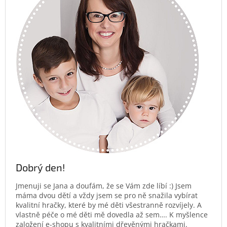
Dobrý den!
Jmenuji se Jana a doufám, že se Vám zde líbí :) Jsem
máma dvou dětí a vždy jsem se pro ně snažila vybírat
kvalitní hračky, které by mé děti všestranně rozvíjely. A
vlastně péče o mé děti mě dovedla až sem…. K myšlence
založení e-shopu s kvalitními dřevěnými hračkami.