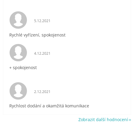
Hodnocení obchodu je 5 z 5 hvězdiček.
5.12.2021
Rychlé vyřízení, spokojenost
Hodnocení obchodu je 5 z 5 hvězdiček.
4.12.2021
+ spokojenost
Hodnocení obchodu je 5 z 5 hvězdiček.
2.12.2021
Rychlost dodání a okamžitá komunikace
Zobrazit další hodnocení