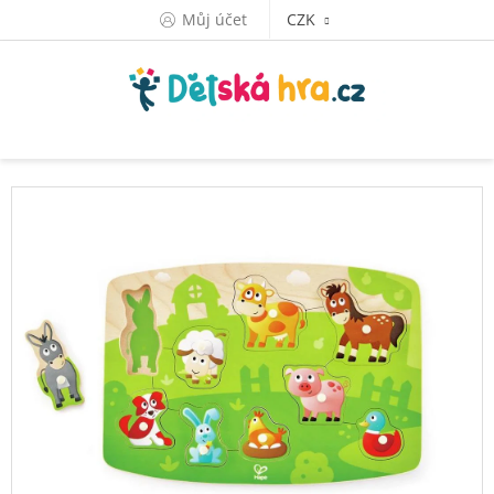
Přejít
Můj účet
CZK
na
obsah