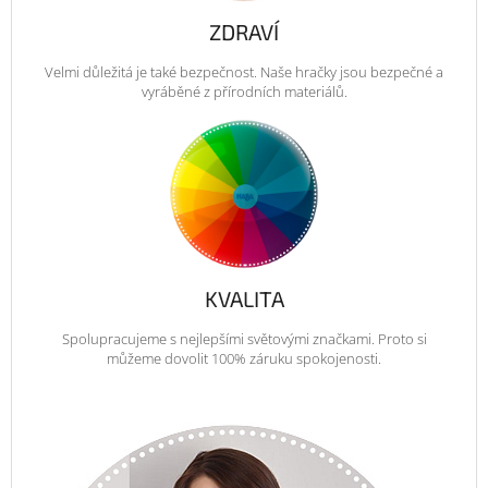
ZDRAVÍ
Velmi důležitá je také bezpečnost. Naše hračky jsou bezpečné a
vyráběné z přírodních materiálů.
KVALITA
Spolupracujeme s nejlepšími světovými značkami. Proto si
můžeme dovolit 100% záruku spokojenosti.