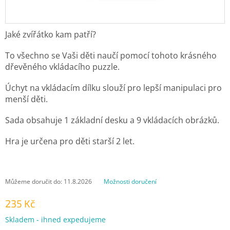
Jaké zvířátko kam patří?
To všechno se Vaši děti naučí pomocí tohoto krásného
dřevěného vkládacího puzzle.
Úchyt na vkládacím dílku slouží pro lepší manipulaci pro
menší děti.
Sada obsahuje 1 základní desku a 9 vkládacích obrázků.
Hra je určena pro děti starší 2 let.
Můžeme doručit do:
11.8.2026
Možnosti doručení
235 Kč
Měrná
Skladem - ihned expedujeme
cena: