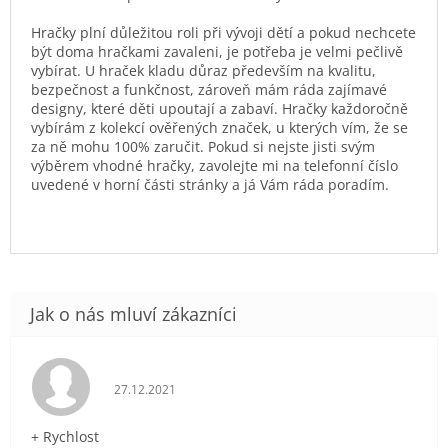
Hračky plní důležitou roli při vývoji dětí a pokud nechcete
být doma hračkami zavaleni, je potřeba je velmi pečlivě
vybírat. U hraček kladu důraz především na kvalitu,
bezpečnost a funkčnost, zároveň mám ráda zajímavé
designy, které děti upoutají a zabaví. Hračky každoročně
vybírám z kolekcí ověřených značek, u kterých vím, že se
za ně mohu 100% zaručit. Pokud si nejste jisti svým
výběrem vhodné hračky, zavolejte mi na telefonní číslo
uvedené v horní části stránky a já Vám ráda poradím.
Hodnocení obchodu je 5 z 5 hvězdiček.
27.12.2021
+ Rychlost