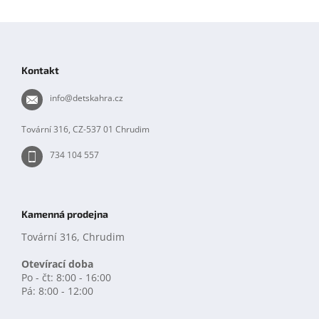
Z
á
p
Kontakt
a
t
info
@
detskahra.cz
í
Tovární 316, CZ-537 01 Chrudim
734 104 557
Kamenná prodejna
Tovární 316, Chrudim
Otevírací doba
Po - čt: 8:00 - 16:00
Pá: 8:00 - 12:00