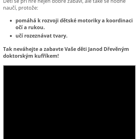
Děti se při hře nejen dobře zabaví, ale také se hodně
naučí, protože:
pomáhá k rozvoji dětské motoriky a koordinaci
očí a rukou.
učí rozeznávat tvary.
Tak neváhejte a zabavte Vaše děti Janod Dřevěným
doktorským kufříkem!