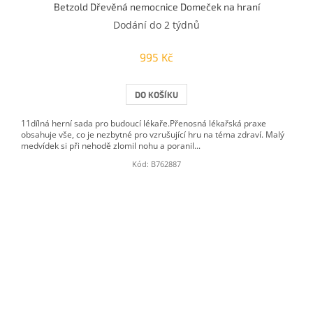
Betzold Dřevěná nemocnice Domeček na hraní
Dodání do 2 týdnů
995 Kč
DO KOŠÍKU
11dílná herní sada pro budoucí lékaře.Přenosná lékařská praxe
obsahuje vše, co je nezbytné pro vzrušující hru na téma zdraví. Malý
medvídek si při nehodě zlomil nohu a poranil...
Kód:
B762887