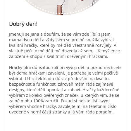
Dobrý den!
Jmenuji se Jana a doufám, že se Vám zde líbí :) Jsem
máma dvou dětí a vždy jsem se pro ně snažila vybírat
kvalitní hračky, které by mé děti všestranně rozvíjely. A
vlastně péče o mé děti mě dovedla až sem…. K myšlence
založení e-shopu s kvalitními dřevěnými hračkami.
Hračky plní důležitou roli při vývoji dětí a pokud nechcete
být doma hračkami zavaleni, je potřeba je velmi pečlivě
vybírat. U hraček kladu důraz především na kvalitu,
bezpečnost a funkčnost, zároveň mám ráda zajímavé
designy, které děti upoutají a zabaví. Hračky každoročně
vybírám z kolekcí ověřených značek, u kterých vím, že se
za ně mohu 100% zaručit. Pokud si nejste jisti svým
výběrem vhodné hračky, zavolejte mi na telefonní číslo
uvedené v horní části stránky a já Vám ráda poradím.