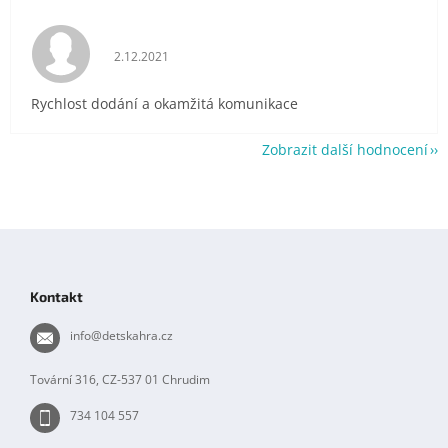
Hodnocení obchodu je 5 z 5 hvězdiček.
2.12.2021
Rychlost dodání a okamžitá komunikace
Zobrazit další hodnocení
Z
á
p
Kontakt
a
t
info
@
detskahra.cz
í
Tovární 316, CZ-537 01 Chrudim
734 104 557