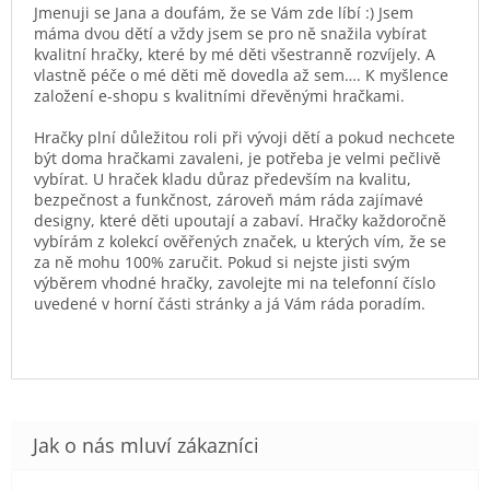
Jmenuji se Jana a doufám, že se Vám zde líbí :) Jsem
máma dvou dětí a vždy jsem se pro ně snažila vybírat
kvalitní hračky, které by mé děti všestranně rozvíjely. A
vlastně péče o mé děti mě dovedla až sem…. K myšlence
založení e-shopu s kvalitními dřevěnými hračkami.
Hračky plní důležitou roli při vývoji dětí a pokud nechcete
být doma hračkami zavaleni, je potřeba je velmi pečlivě
vybírat. U hraček kladu důraz především na kvalitu,
bezpečnost a funkčnost, zároveň mám ráda zajímavé
designy, které děti upoutají a zabaví. Hračky každoročně
vybírám z kolekcí ověřených značek, u kterých vím, že se
za ně mohu 100% zaručit. Pokud si nejste jisti svým
výběrem vhodné hračky, zavolejte mi na telefonní číslo
uvedené v horní části stránky a já Vám ráda poradím.