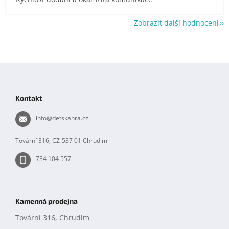
Zobrazit další hodnocení
Z
á
p
Kontakt
a
t
info
@
detskahra.cz
í
Tovární 316, CZ-537 01 Chrudim
734 104 557
Kamenná prodejna
Tovární 316, Chrudim