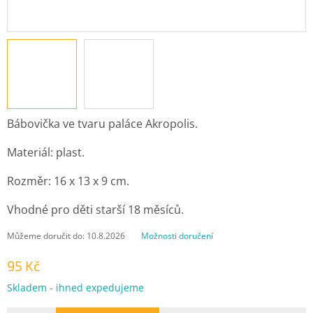
Bábovička ve tvaru paláce Akropolis.
Materiál: plast.
Rozměr: 16 x 13 x 9 cm.
Vhodné pro děti starší 18 měsíců.
Můžeme doručit do:
10.8.2026
Možnosti doručení
95 Kč
Měrná
Skladem - ihned expedujeme
cena: