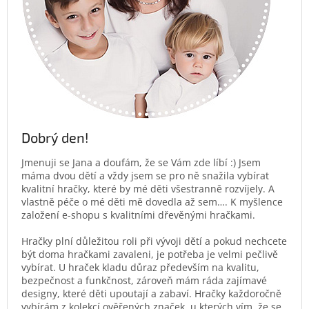
Dobrý den!
Jmenuji se Jana a doufám, že se Vám zde líbí :) Jsem
máma dvou dětí a vždy jsem se pro ně snažila vybírat
kvalitní hračky, které by mé děti všestranně rozvíjely. A
vlastně péče o mé děti mě dovedla až sem…. K myšlence
založení e-shopu s kvalitními dřevěnými hračkami.
Hračky plní důležitou roli při vývoji dětí a pokud nechcete
být doma hračkami zavaleni, je potřeba je velmi pečlivě
vybírat. U hraček kladu důraz především na kvalitu,
bezpečnost a funkčnost, zároveň mám ráda zajímavé
designy, které děti upoutají a zabaví. Hračky každoročně
vybírám z kolekcí ověřených značek, u kterých vím, že se