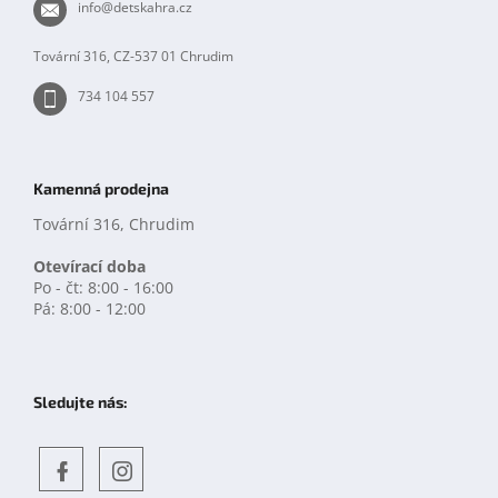
info
@
detskahra.cz
í
Tovární 316, CZ-537 01 Chrudim
734 104 557
Kamenná prodejna
Tovární 316, Chrudim
Otevírací doba
Po - čt: 8:00 - 16:00
Pá: 8:00 - 12:00
Sledujte nás: