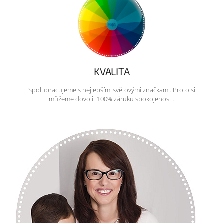
KVALITA
Spolupracujeme s nejlepšími světovými značkami. Proto si
můžeme dovolit 100% záruku spokojenosti.