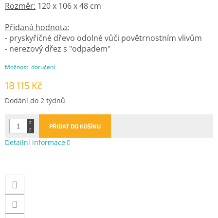
Rozměr:
120 x 106 x 48 cm
Přidaná hodnota:
- pryskyřičné dřevo odolné vůči povětrnostním vlivům
- nerezový dřez s "odpadem"
Možnosti doručení
18 115 Kč
Měrná
Dodání do 2 týdnů
cena:
PŘIDAT DO KOŠÍKU
Detailní informace