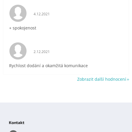
Hodnocení obchodu je 5 z 5 hvězdiček.
4.12.2021
+ spokojenost
Hodnocení obchodu je 5 z 5 hvězdiček.
2.12.2021
Rychlost dodání a okamžitá komunikace
Zobrazit další hodnocení
Z
á
p
Kontakt
a
t