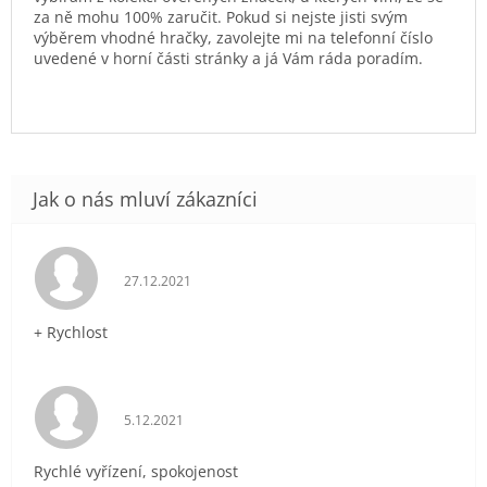
za ně mohu 100% zaručit. Pokud si nejste jisti svým
výběrem vhodné hračky, zavolejte mi na telefonní číslo
uvedené v horní části stránky a já Vám ráda poradím.
Hodnocení obchodu je 5 z 5 hvězdiček.
27.12.2021
+ Rychlost
Hodnocení obchodu je 5 z 5 hvězdiček.
5.12.2021
Rychlé vyřízení, spokojenost