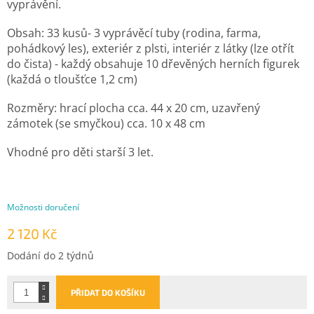
vyprávění.
Obsah: 33 kusů- 3 vyprávěcí tuby (rodina, farma,
pohádkový les), exteriér z plsti, interiér z látky (lze otřít
do čista) - každý obsahuje 10 dřevěných herních figurek
(každá o tloušťce 1,2 cm)
Rozměry: hrací plocha cca. 44 x 20 cm, uzavřený
zámotek (se smyčkou) cca. 10 x 48 cm
Vhodné pro děti starší 3 let.
Možnosti doručení
2 120 Kč
Měrná
Dodání do 2 týdnů
cena:
PŘIDAT DO KOŠÍKU