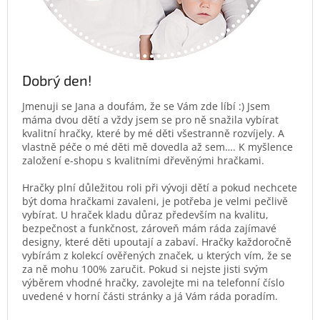
Dobrý den!
Jmenuji se Jana a doufám, že se Vám zde líbí :) Jsem
máma dvou dětí a vždy jsem se pro ně snažila vybírat
kvalitní hračky, které by mé děti všestranně rozvíjely. A
vlastně péče o mé děti mě dovedla až sem…. K myšlence
založení e-shopu s kvalitními dřevěnými hračkami.
Hračky plní důležitou roli při vývoji dětí a pokud nechcete
být doma hračkami zavaleni, je potřeba je velmi pečlivě
vybírat. U hraček kladu důraz především na kvalitu,
bezpečnost a funkčnost, zároveň mám ráda zajímavé
designy, které děti upoutají a zabaví. Hračky každoročně
vybírám z kolekcí ověřených značek, u kterých vím, že se
za ně mohu 100% zaručit. Pokud si nejste jisti svým
výběrem vhodné hračky, zavolejte mi na telefonní číslo
uvedené v horní části stránky a já Vám ráda poradím.