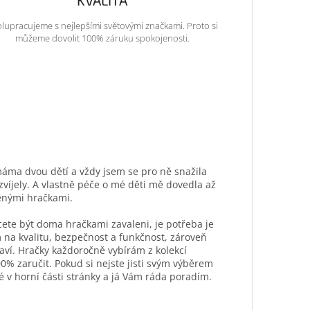
KVALITA
lupracujeme s nejlepšími světovými značkami. Proto si
můžeme dovolit 100% záruku spokojenosti.
máma dvou dětí a vždy jsem se pro ně snažila
ozvíjely. A vlastně péče o mé děti mě dovedla až
ěnými hračkami.
hcete být doma hračkami zavaleni, je potřeba je
 na kvalitu, bezpečnost a funkčnost, zároveň
aví. Hračky každoročně vybírám z kolekcí
0% zaručit. Pokud si nejste jisti svým výběrem
é v horní části stránky a já Vám ráda poradím.