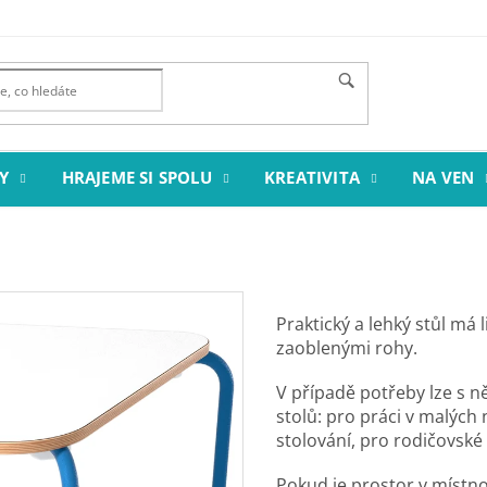
Y
HRAJEME SI SPOLU
KREATIVITA
NA VEN
Praktický a lehký stůl má
zaoblenými rohy.
V případě potřeby lze s ně
stolů: pro práci v malých
stolování, pro rodičovské
Pokud je prostor v místnos