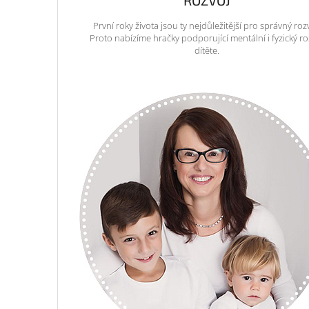
ROZVOJ
První roky života jsou ty nejdůležitější pro správný roz
Proto nabízíme hračky podporující mentální i fyzický ro
dítěte.