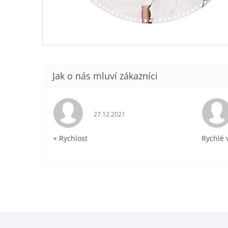
Hodnocení obchodu je 5 z 5 hvězdiček.
27.12.2021
+ Rychlost
Rychlé 
Z
á