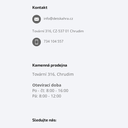
p
Kontakt
a
t
info
@
detskahra.cz
í
Tovární 316, CZ-537 01 Chrudim
734 104 557
Kamenná prodejna
Tovární 316, Chrudim
Otevírací doba
Po - čt: 8:00 - 16:00
Pá: 8:00 - 12:00
Sledujte nás: