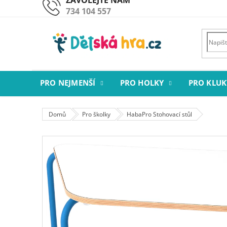
Přejít
734 104 557
na
obsah
PRO NEJMENŠÍ
PRO HOLKY
PRO KLUK
Domů
Pro školky
HabaPro Stohovací stůl