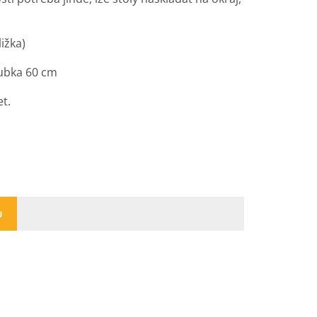
ližka)
oubka 60 cm
et.
U