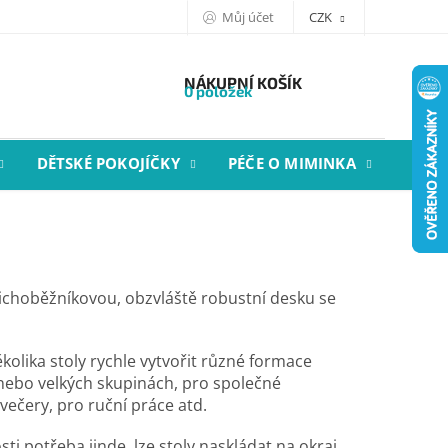
Můj účet
CZK
NÁKUPNÍ KOŠÍK
0 položek
DĚTSKÉ POKOJÍČKY
PÉČE O MIMINKA
STYL
 lichoběžníkovou, obzvláště robustní desku se
kolika stoly rychle vytvořit různé formace
 nebo velkých skupinách, pro společné
 večery, pro ruční práce atd.
ti potřeba jinde, lze stoly naskládat na okraj,