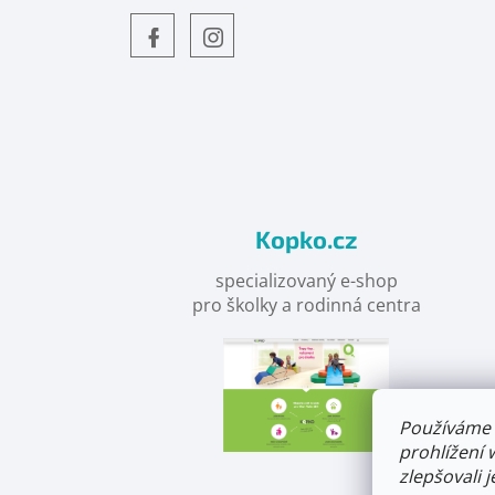
Objevte
detskahra.cz
nás
na
facebooku
Kopko.cz
specializovaný e-shop
pro školky a rodinná centra
Používáme 
prohlížení 
zlepšovali 