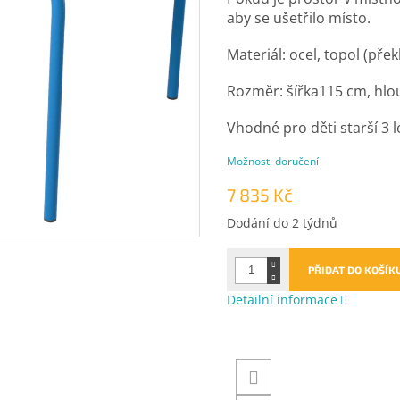
aby se ušetřilo místo.
Materiál: ocel, topol (přek
Rozměr: šířka115 cm, hl
Vhodné pro děti starší 3 l
Možnosti doručení
7 835 Kč
Měrná
Dodání do 2 týdnů
cena:
PŘIDAT DO KOŠÍK
Detailní informace