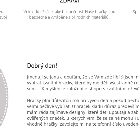
ZDRAVÍ
voj.
Velmi důležitá je také bezpečnost. Naše hračky jsou
Spo
zvoj
bezpečné a vyráběné z přírodních materiálů.
Dobrý den!
Jmenuji se Jana a doufám, že se Vám zde líbí :) Jsem 
vybírat kvalitní hračky, které by mé děti všestranně r
sem…. K myšlence založení e-shopu s kvalitními dřev
Hračky plní důležitou roli při vývoji dětí a pokud nec
velmi pečlivě vybírat. U hraček kladu důraz především
mám ráda zajímavé designy, které děti upoutají a zab
ověřených značek, u kterých vím, že se za ně mohu 10
vhodné hračky, zavolejte mi na telefonní číslo uveden