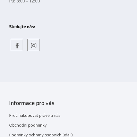
Pá: 8:00 - 12:00
Sledujte nás:
Objevte
detskahra.cz
nás
na
facebooku
Informace pro vás
Proč nakupovat právě u nás
Obchodní podmínky
Podmínky ochrany osobních údajů