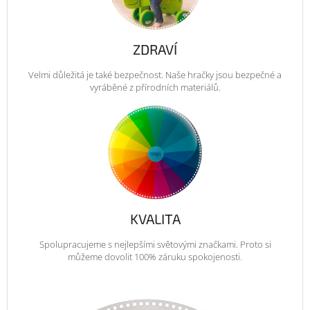
ZDRAVÍ
Velmi důležitá je také bezpečnost. Naše hračky jsou bezpečné a
vyráběné z přírodních materiálů.
KVALITA
Spolupracujeme s nejlepšími světovými značkami. Proto si
můžeme dovolit 100% záruku spokojenosti.