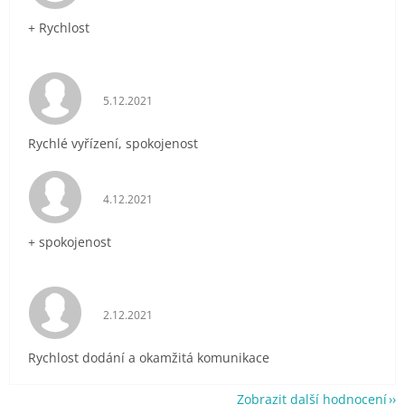
+ Rychlost
Hodnocení obchodu je 5 z 5 hvězdiček.
5.12.2021
Rychlé vyřízení, spokojenost
Hodnocení obchodu je 5 z 5 hvězdiček.
4.12.2021
+ spokojenost
Hodnocení obchodu je 5 z 5 hvězdiček.
2.12.2021
Rychlost dodání a okamžitá komunikace
Zobrazit další hodnocení