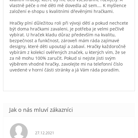
vlastně péče o mé děti mě dovedla až sem…. K myšlence
založení e-shopu s kvalitními dřevěnými hračkami.
Hračky plní důležitou roli při vývoji dětí a pokud nechcete
být doma hračkami zavaleni, je potřeba je velmi pečlivě
vybírat. U hraček kladu důraz především na kvalitu,
bezpečnost a funkčnost, zároveň mám ráda zajímavé
designy, které děti upoutají a zabaví. Hračky každoročně
vybírám z kolekcí ověřených značek, u kterých vím, že se
za ně mohu 100% zaručit. Pokud si nejste jisti svým
výběrem vhodné hračky, zavolejte mi na telefonní číslo
uvedené v horní části stránky a já Vám ráda poradím.
Hodnocení obchodu je 5 z 5 hvězdiček.
27.12.2021