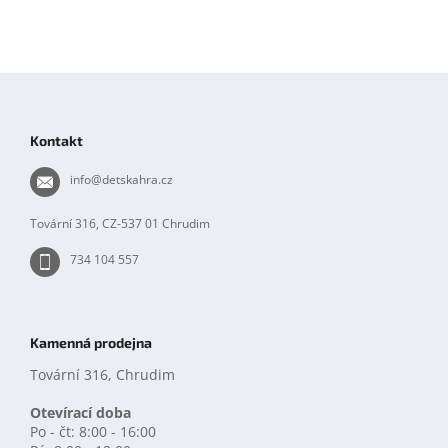
Z
á
p
Kontakt
a
t
info
@
detskahra.cz
í
Tovární 316, CZ-537 01 Chrudim
734 104 557
Kamenná prodejna
Tovární 316, Chrudim
Otevírací doba
Po - čt: 8:00 - 16:00