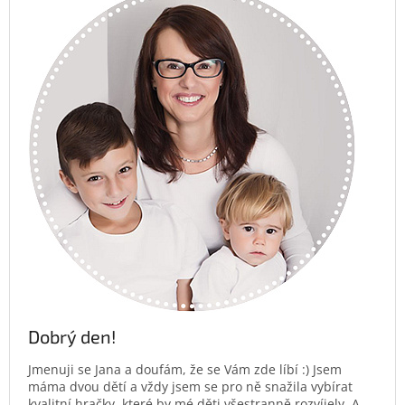
Dobrý den!
Jmenuji se Jana a doufám, že se Vám zde líbí :) Jsem
máma dvou dětí a vždy jsem se pro ně snažila vybírat
kvalitní hračky, které by mé děti všestranně rozvíjely. A