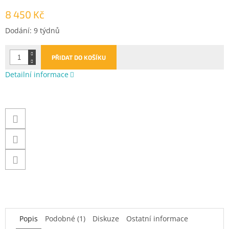
8 450 Kč
Měrná
Dodání: 9 týdnů
cena:
PŘIDAT DO KOŠÍKU
Detailní informace
Popis
Podobné (1)
Diskuze
Ostatní informace