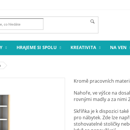
Y
HRAJEME SI SPOLU
KREATIVITA
NA VEN
m
Kromě pracovních materiál
Nahoře, ve výšce na dosah
rovnými madly a za nimi 2 
Skříňka je k dispozici tak
pro nábytek. Zde lze napří
stohovatelné stoličky nebo