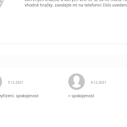
vhodné hračky, zavolejte mi na telefonní číslo uveden
Hodnocení obchodu je 5 z 5 hvězdiček.
Hodnocení obchodu 
5.12.2021
4.12.2021
vyřízení, spokojenost
+ spokojenost