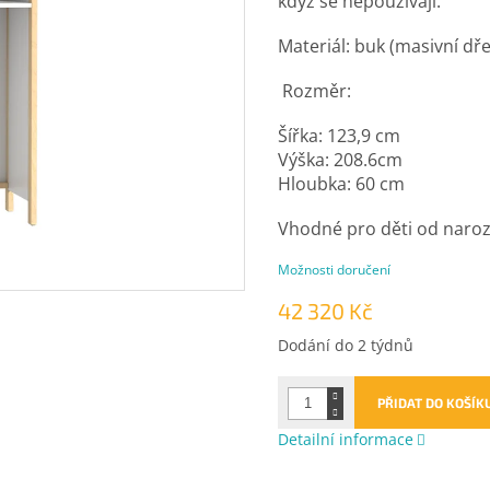
když se nepoužívají.
Materiál: buk (masivní dře
Rozměr:
Šířka: 123,9 cm
Výška: 208.6cm
Hloubka: 60 cm
Vhodné pro děti od naroz
Možnosti doručení
42 320 Kč
Měrná
Dodání do 2 týdnů
cena:
PŘIDAT DO KOŠÍK
Detailní informace