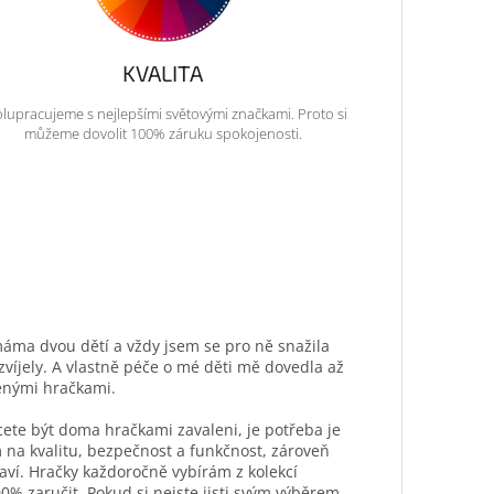
KVALITA
lupracujeme s nejlepšími světovými značkami. Proto si
můžeme dovolit 100% záruku spokojenosti.
máma dvou dětí a vždy jsem se pro ně snažila
ozvíjely. A vlastně péče o mé děti mě dovedla až
ěnými hračkami.
hcete být doma hračkami zavaleni, je potřeba je
 na kvalitu, bezpečnost a funkčnost, zároveň
aví. Hračky každoročně vybírám z kolekcí
0% zaručit. Pokud si nejste jisti svým výběrem