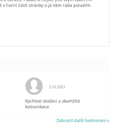
é v horní části stránky a já Vám ráda poradím.
je 5 z 5 hvězdiček.
Hodnocení obchodu je 5 z 5 hvězdiček.
2.12.2021
Rychlost dodání a okamžitá
komunikace
Zobrazit další hodnocení