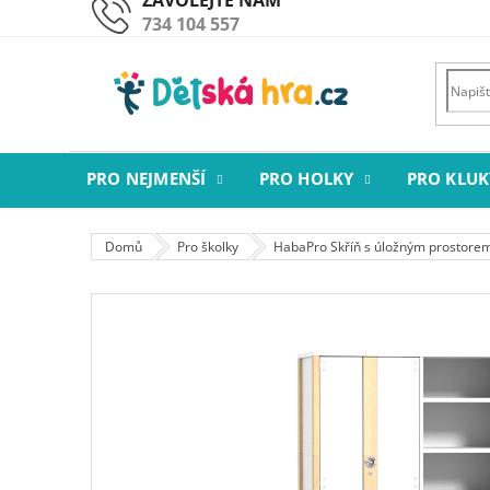
Přejít
734 104 557
na
obsah
PRO NEJMENŠÍ
PRO HOLKY
PRO KLUK
Domů
Pro školky
HabaPro Skříň s úložným prostore