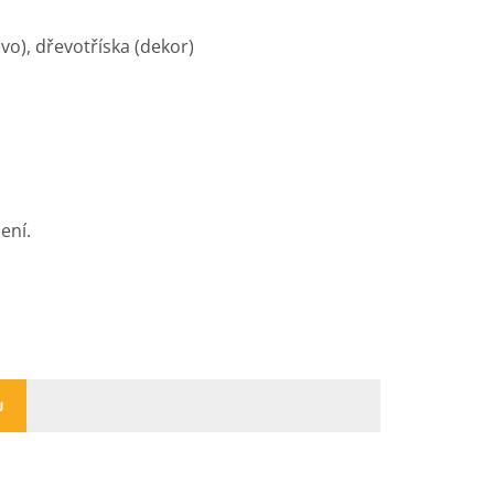
vo), dřevotříska (dekor)
ení.
U