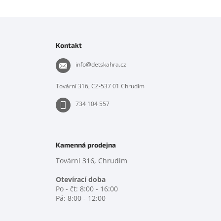
Z
á
p
Kontakt
a
t
info
@
detskahra.cz
í
Tovární 316, CZ-537 01 Chrudim
734 104 557
Kamenná prodejna
Tovární 316, Chrudim
Otevírací doba
Po - čt: 8:00 - 16:00
Pá: 8:00 - 12:00