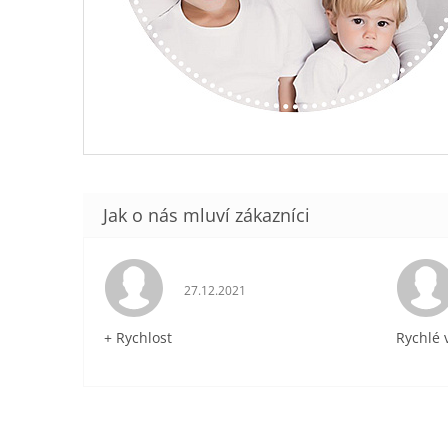
Hodnocení obchodu je 5 z 5 hvězdiček.
27.12.2021
+ Rychlost
Rychlé 