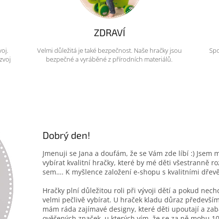
ZDRAVÍ
voj.
Velmi důležitá je také bezpečnost. Naše hračky jsou
Spo
zvoj
bezpečné a vyráběné z přírodních materiálů.
Dobrý den!
Jmenuji se Jana a doufám, že se Vám zde líbí :) Jsem 
vybírat kvalitní hračky, které by mé děti všestranně r
sem…. K myšlence založení e-shopu s kvalitními dřev
Hračky plní důležitou roli při vývoji dětí a pokud nec
velmi pečlivě vybírat. U hraček kladu důraz především
mám ráda zajímavé designy, které děti upoutají a zab
ověřených značek, u kterých vím, že se za ně mohu 10