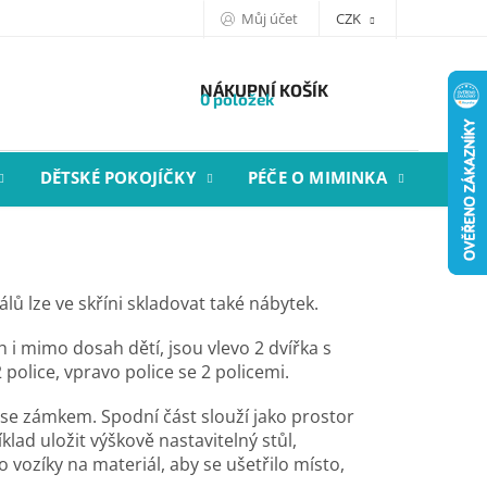
Můj účet
CZK
NÁKUPNÍ KOŠÍK
0 položek
DĚTSKÉ POKOJÍČKY
PÉČE O MIMINKA
STYL
ů lze ve skříni skladovat také nábytek.
 i mimo dosah dětí, jsou vlevo 2 dvířka s
police, vpravo police se 2 policemi.
é se zámkem. Spodní část slouží jako prostor
klad uložit výškově nastavitelný stůl,
 vozíky na materiál, aby se ušetřilo místo,