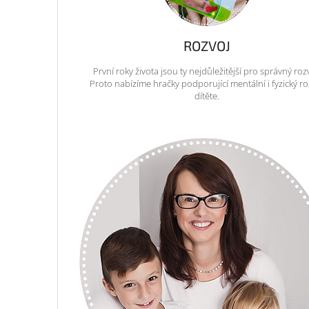
ROZVOJ
První roky života jsou ty nejdůležitější pro správný roz
Proto nabízíme hračky podporující mentální i fyzický ro
dítěte.