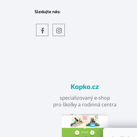
Sledujte nás:
Objevte
detskahra.cz
nás
na
facebooku
Kopko.cz
specializovaný e-shop
pro školky a rodinná centra