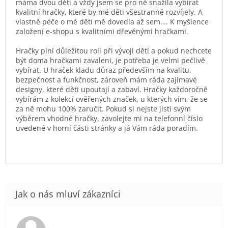
máma dvou dětí a vždy jsem se pro ně snažila vybírat
kvalitní hračky, které by mé děti všestranně rozvíjely. A
vlastně péče o mé děti mě dovedla až sem…. K myšlence
založení e-shopu s kvalitními dřevěnými hračkami.
Hračky plní důležitou roli při vývoji dětí a pokud nechcete
být doma hračkami zavaleni, je potřeba je velmi pečlivě
vybírat. U hraček kladu důraz především na kvalitu,
bezpečnost a funkčnost, zároveň mám ráda zajímavé
designy, které děti upoutají a zabaví. Hračky každoročně
vybírám z kolekcí ověřených značek, u kterých vím, že se
za ně mohu 100% zaručit. Pokud si nejste jisti svým
výběrem vhodné hračky, zavolejte mi na telefonní číslo
uvedené v horní části stránky a já Vám ráda poradím.