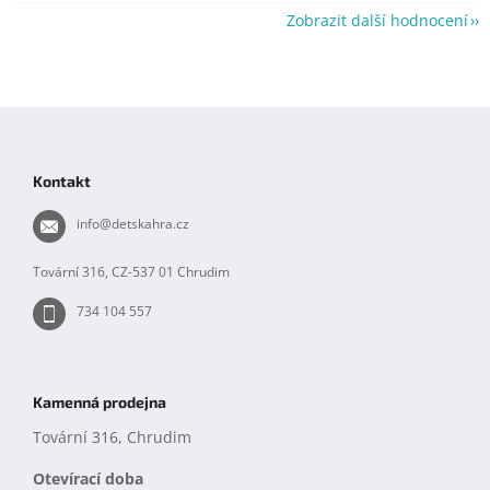
Zobrazit další hodnocení
Z
á
p
Kontakt
a
t
info
@
detskahra.cz
í
Tovární 316, CZ-537 01 Chrudim
734 104 557
Kamenná prodejna
Tovární 316, Chrudim
Otevírací doba