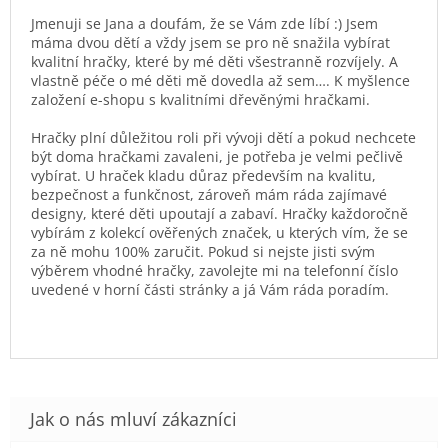
Jmenuji se Jana a doufám, že se Vám zde líbí :) Jsem
máma dvou dětí a vždy jsem se pro ně snažila vybírat
kvalitní hračky, které by mé děti všestranně rozvíjely. A
vlastně péče o mé děti mě dovedla až sem…. K myšlence
založení e-shopu s kvalitními dřevěnými hračkami.
Hračky plní důležitou roli při vývoji dětí a pokud nechcete
být doma hračkami zavaleni, je potřeba je velmi pečlivě
vybírat. U hraček kladu důraz především na kvalitu,
bezpečnost a funkčnost, zároveň mám ráda zajímavé
designy, které děti upoutají a zabaví. Hračky každoročně
vybírám z kolekcí ověřených značek, u kterých vím, že se
za ně mohu 100% zaručit. Pokud si nejste jisti svým
výběrem vhodné hračky, zavolejte mi na telefonní číslo
uvedené v horní části stránky a já Vám ráda poradím.