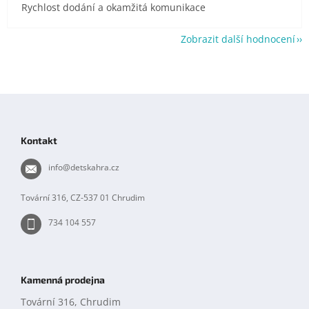
Rychlost dodání a okamžitá komunikace
Zobrazit další hodnocení
Z
á
p
Kontakt
a
t
info
@
detskahra.cz
í
Tovární 316, CZ-537 01 Chrudim
734 104 557
Kamenná prodejna
Tovární 316, Chrudim