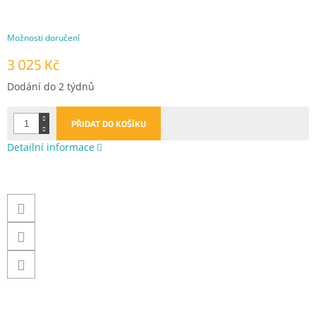
Možnosti doručení
3 025 Kč
Měrná
Dodání do 2 týdnů
cena:
PŘIDAT DO KOŠÍKU
Detailní informace