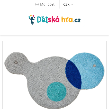
Přejít
Můj účet
CZK
na
obsah