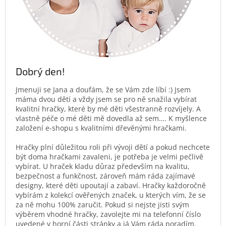
Dobrý den!
Jmenuji se Jana a doufám, že se Vám zde líbí :) Jsem
máma dvou dětí a vždy jsem se pro ně snažila vybírat
kvalitní hračky, které by mé děti všestranně rozvíjely. A
vlastně péče o mé děti mě dovedla až sem…. K myšlence
založení e-shopu s kvalitními dřevěnými hračkami.
Hračky plní důležitou roli při vývoji dětí a pokud nechcete
být doma hračkami zavaleni, je potřeba je velmi pečlivě
vybírat. U hraček kladu důraz především na kvalitu,
bezpečnost a funkčnost, zároveň mám ráda zajímavé
designy, které děti upoutají a zabaví. Hračky každoročně
vybírám z kolekcí ověřených značek, u kterých vím, že se
za ně mohu 100% zaručit. Pokud si nejste jisti svým
výběrem vhodné hračky, zavolejte mi na telefonní číslo
uvedené v horní části stránky a já Vám ráda poradím.