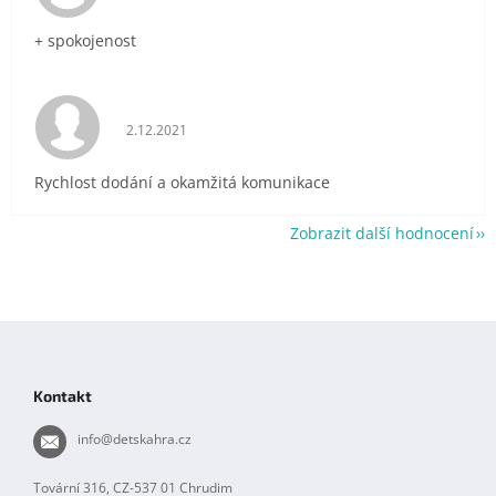
+ spokojenost
Hodnocení obchodu je 5 z 5 hvězdiček.
2.12.2021
Rychlost dodání a okamžitá komunikace
Zobrazit další hodnocení
Z
á
p
Kontakt
a
t
info
@
detskahra.cz
í
Tovární 316, CZ-537 01 Chrudim