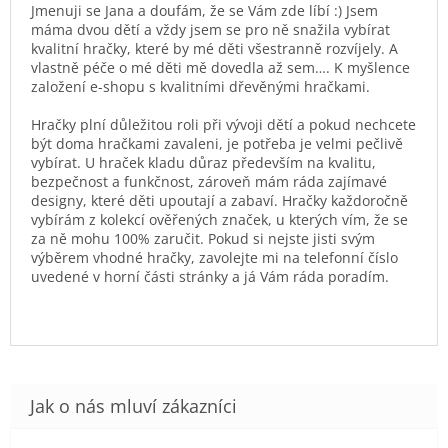
Jmenuji se Jana a doufám, že se Vám zde líbí :) Jsem
máma dvou dětí a vždy jsem se pro ně snažila vybírat
kvalitní hračky, které by mé děti všestranně rozvíjely. A
vlastně péče o mé děti mě dovedla až sem…. K myšlence
založení e-shopu s kvalitními dřevěnými hračkami.
Hračky plní důležitou roli při vývoji dětí a pokud nechcete
být doma hračkami zavaleni, je potřeba je velmi pečlivě
vybírat. U hraček kladu důraz především na kvalitu,
bezpečnost a funkčnost, zároveň mám ráda zajímavé
designy, které děti upoutají a zabaví. Hračky každoročně
vybírám z kolekcí ověřených značek, u kterých vím, že se
za ně mohu 100% zaručit. Pokud si nejste jisti svým
výběrem vhodné hračky, zavolejte mi na telefonní číslo
uvedené v horní části stránky a já Vám ráda poradím.