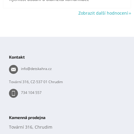
Zobrazit další hodnocení
Z
á
p
Kontakt
a
t
info
@
detskahra.cz
í
Tovární 316, CZ-537 01 Chrudim
734 104 557
Kamenná prodejna
Tovární 316, Chrudim