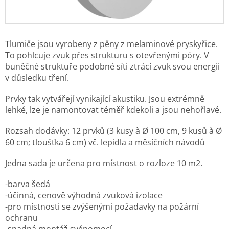
Tlumiče jsou vyrobeny z pěny z melaminové pryskyřice.
To pohlcuje zvuk přes strukturu s otevřenými póry. V
buněčné struktuře podobné síti ztrácí zvuk svou energii
v důsledku tření.
Prvky tak vytvářejí vynikající akustiku. Jsou extrémně
lehké, lze je namontovat téměř kdekoli a jsou nehořlavé.
Rozsah dodávky: 12 prvků (3 kusy à Ø 100 cm, 9 kusů à Ø
60 cm; tloušťka 6 cm) vč. lepidla a měsíčních návodů
Jedna sada je určena pro místnost o rozloze 10 m2.
-barva šedá
-účinná, cenově výhodná zvuková izolace
-pro místnosti se zvýšenými požadavky na požární
ochranu
-snadná montáž svépomocí