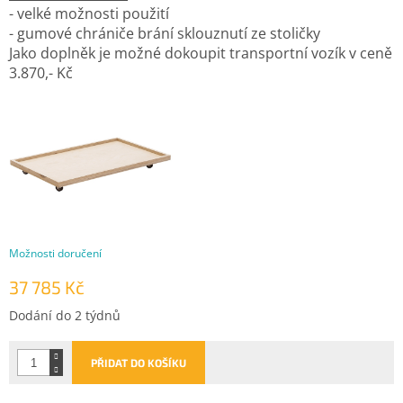
- velké možnosti použití
- gumové chrániče brání sklouznutí ze stoličky
Jako doplněk je možné dokoupit transportní vozík v ceně
3.870,- Kč
Možnosti doručení
37 785 Kč
Měrná
Dodání do 2 týdnů
cena:
PŘIDAT DO KOŠÍKU