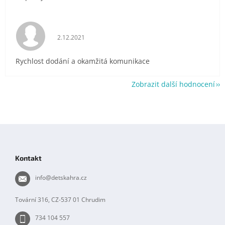
Hodnocení obchodu je 5 z 5 hvězdiček.
2.12.2021
Rychlost dodání a okamžitá komunikace
Zobrazit další hodnocení
Z
á
p
Kontakt
a
t
info
@
detskahra.cz
í
Tovární 316, CZ-537 01 Chrudim
734 104 557