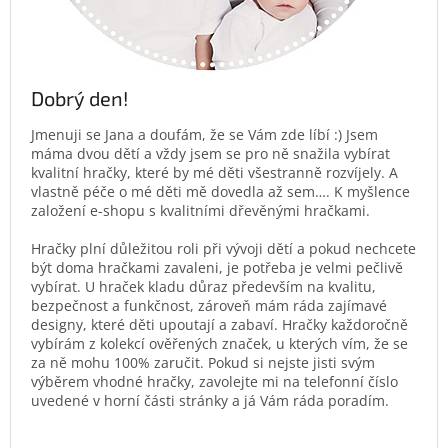
Dobrý den!
Jmenuji se Jana a doufám, že se Vám zde líbí :) Jsem
máma dvou dětí a vždy jsem se pro ně snažila vybírat
kvalitní hračky, které by mé děti všestranně rozvíjely. A
vlastně péče o mé děti mě dovedla až sem…. K myšlence
založení e-shopu s kvalitními dřevěnými hračkami.
Hračky plní důležitou roli při vývoji dětí a pokud nechcete
být doma hračkami zavaleni, je potřeba je velmi pečlivě
vybírat. U hraček kladu důraz především na kvalitu,
bezpečnost a funkčnost, zároveň mám ráda zajímavé
designy, které děti upoutají a zabaví. Hračky každoročně
vybírám z kolekcí ověřených značek, u kterých vím, že se
za ně mohu 100% zaručit. Pokud si nejste jisti svým
výběrem vhodné hračky, zavolejte mi na telefonní číslo
uvedené v horní části stránky a já Vám ráda poradím.