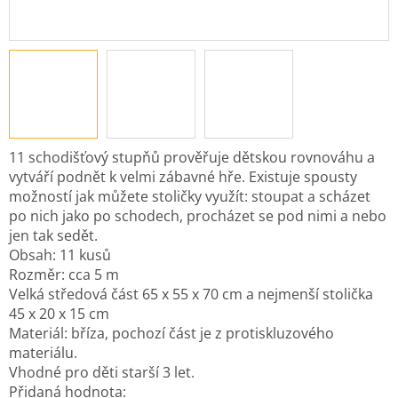
11 schodišťový stupňů prověřuje dětskou rovnováhu a
vytváří podnět k velmi zábavné hře. Existuje spousty
možností jak můžete stoličky využít: stoupat a scházet
po nich jako po schodech, procházet se pod nimi a nebo
jen tak sedět.
Obsah: 11 kusů
Rozměr: cca 5 m
Velká středová část 65 x 55 x 70 cm a nejmenší stolička
45 x 20 x 15 cm
Materiál: bříza, pochozí část je z protiskluzového
materiálu.
Vhodné pro děti starší 3 let.
Přidaná hodnota: