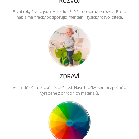
ROZVOJ
První roky života jsou ty nejdůležitější pro správný rozvoj. Proto
nabízíme hračky podporující mentální i fyzický rozvoj dítěte.
ZDRAVÍ
Velmi důležitá je také bezpečnost. Naše hračky jsou bezpečné a
vyráběné z přírodních materiálů.