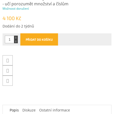
- učí porozumět množství a číslům
Možnosti doručení
4 100 Kč
Měrná
Dodání do 2 týdnů
cena:
PŘIDAT DO KOŠÍKU
Popis
Diskuze
Ostatní informace