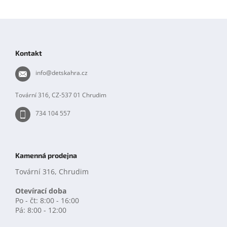
Z
á
p
Kontakt
a
t
info
@
detskahra.cz
í
Tovární 316, CZ-537 01 Chrudim
734 104 557
Kamenná prodejna
Tovární 316, Chrudim
Otevírací doba
Po - čt: 8:00 - 16:00
Pá: 8:00 - 12:00