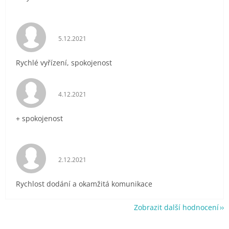
Hodnocení obchodu je 5 z 5 hvězdiček.
5.12.2021
Rychlé vyřízení, spokojenost
Hodnocení obchodu je 5 z 5 hvězdiček.
4.12.2021
+ spokojenost
Hodnocení obchodu je 5 z 5 hvězdiček.
2.12.2021
Rychlost dodání a okamžitá komunikace
Zobrazit další hodnocení