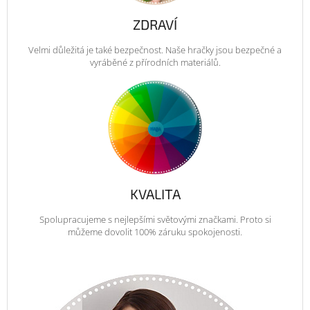
ZDRAVÍ
Velmi důležitá je také bezpečnost. Naše hračky jsou bezpečné a
vyráběné z přírodních materiálů.
KVALITA
Spolupracujeme s nejlepšími světovými značkami. Proto si
můžeme dovolit 100% záruku spokojenosti.