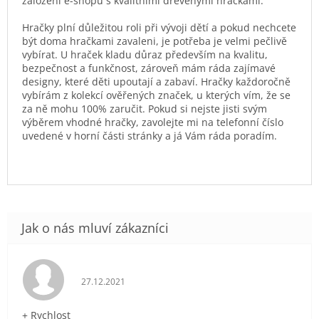
založení e-shopu s kvalitními dřevěnými hračkami.
Hračky plní důležitou roli při vývoji dětí a pokud nechcete
být doma hračkami zavaleni, je potřeba je velmi pečlivě
vybírat. U hraček kladu důraz především na kvalitu,
bezpečnost a funkčnost, zároveň mám ráda zajímavé
designy, které děti upoutají a zabaví. Hračky každoročně
vybírám z kolekcí ověřených značek, u kterých vím, že se
za ně mohu 100% zaručit. Pokud si nejste jisti svým
výběrem vhodné hračky, zavolejte mi na telefonní číslo
uvedené v horní části stránky a já Vám ráda poradím.
Hodnocení obchodu je 5 z 5 hvězdiček.
27.12.2021
+ Rychlost