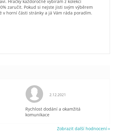
aví. Hračky každoročně vybírám z kolekcí
0% zaručit. Pokud si nejste jisti svým výběrem
é v horní části stránky a já Vám ráda poradím.
je 5 z 5 hvězdiček.
Hodnocení obchodu je 5 z 5 hvězdiček.
2.12.2021
Rychlost dodání a okamžitá
komunikace
Zobrazit další hodnocení