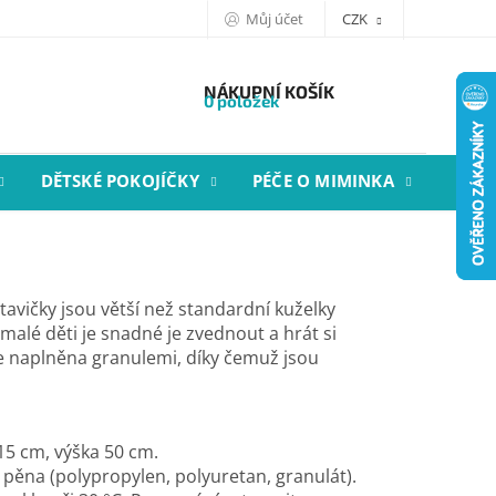
Můj účet
CZK
NÁKUPNÍ KOŠÍK
0 položek
DĚTSKÉ POKOJÍČKY
PÉČE O MIMINKA
STYL
tavičky jsou větší než standardní kuželky
malé děti je snadné je zvednout a hrát si
je naplněna granulemi, díky čemuž jsou
15 cm, výška 50 cm.
: pěna (polypropylen, polyuretan, granulát).