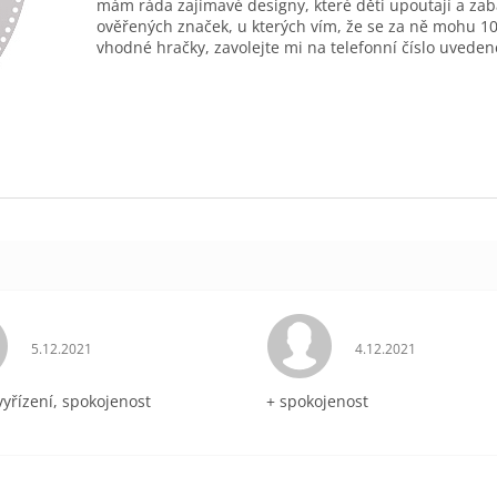
mám ráda zajímavé designy, které děti upoutají a zab
ověřených značek, u kterých vím, že se za ně mohu 10
vhodné hračky, zavolejte mi na telefonní číslo uveden
Hodnocení obchodu je 5 z 5 hvězdiček.
Hodnocení obchodu 
5.12.2021
4.12.2021
vyřízení, spokojenost
+ spokojenost