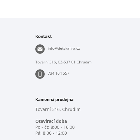
Z
á
p
Kontakt
a
t
info
@
detskahra.cz
í
Tovární 316, CZ-537 01 Chrudim
734 104 557
Kamenná prodejna
Tovární 316, Chrudim
Otevírací doba
Po - čt: 8:00 - 16:00
Pá: 8:00 - 12:00