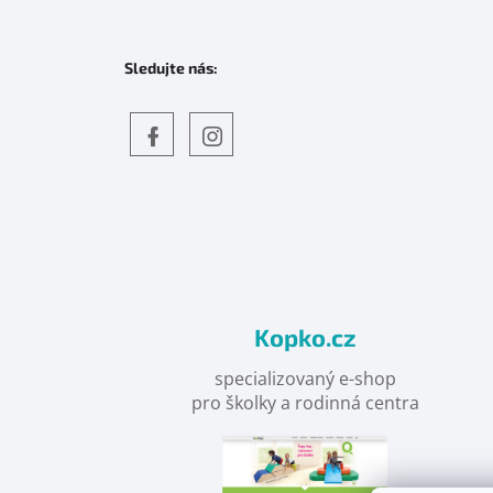
Sledujte nás:
Objevte
detskahra.cz
nás
na
facebooku
Kopko.cz
specializovaný e-shop
pro školky a rodinná centra