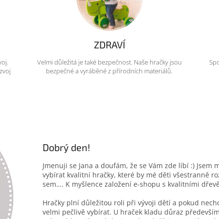
ZDRAVÍ
voj.
Velmi důležitá je také bezpečnost. Naše hračky jsou
Spo
zvoj
bezpečné a vyráběné z přírodních materiálů.
Dobrý den!
Jmenuji se Jana a doufám, že se Vám zde líbí :) Jsem 
vybírat kvalitní hračky, které by mé děti všestranně r
sem…. K myšlence založení e-shopu s kvalitními dřev
Hračky plní důležitou roli při vývoji dětí a pokud nec
velmi pečlivě vybírat. U hraček kladu důraz především