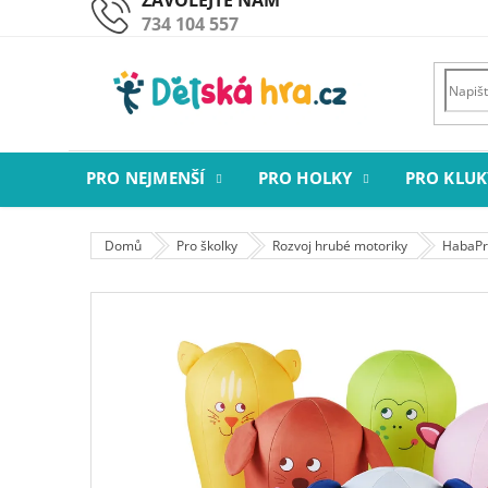
Přejít
734 104 557
na
obsah
PRO NEJMENŠÍ
PRO HOLKY
PRO KLUK
Domů
Pro školky
Rozvoj hrubé motoriky
HabaPr