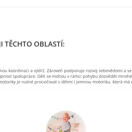
esnou koordinaci a výdrž. Zároveň podporuje rozvoj sebevědomí a s
pnost spolupráce. Děti se mohou v rámci pohybu dozvědět mnohé o 
toriky je nutné procvičovat s dětmi i jemnou motoriku, která má d