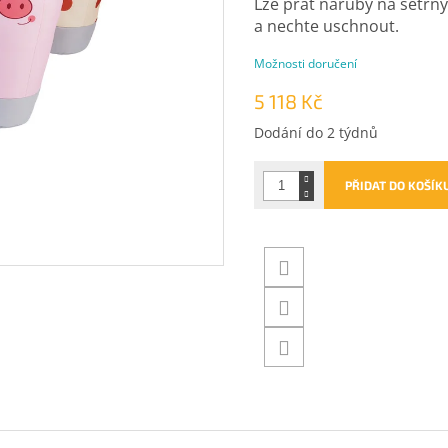
Lze prát naruby na šetrný 
a nechte uschnout.
Možnosti doručení
5 118 Kč
Měrná
Dodání do 2 týdnů
cena:
PŘIDAT DO KOŠÍK