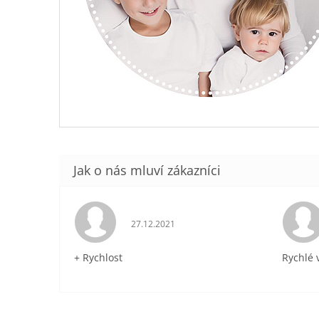
Hodnocení obchodu je 5 z 5 hvězdiček.
27.12.2021
+ Rychlost
Rychlé 