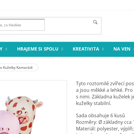
Y
HRAJEME SI SPOLU
KREATIVITA
NA VEN
o Kuželky Kamarádi
Tyto roztomilé zvířecí pos
a jsou měkké a lehké. Pro 
s nimi. Základna kuželek 
kuželky stabilní.
Sada obsahuje 6 kusů
Rozměry: Ø základny cca 
Materiál: polyester, výplň