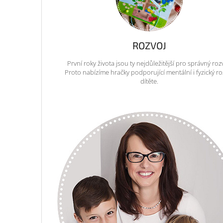
ROZVOJ
První roky života jsou ty nejdůležitější pro správný roz
Proto nabízíme hračky podporující mentální i fyzický ro
dítěte.