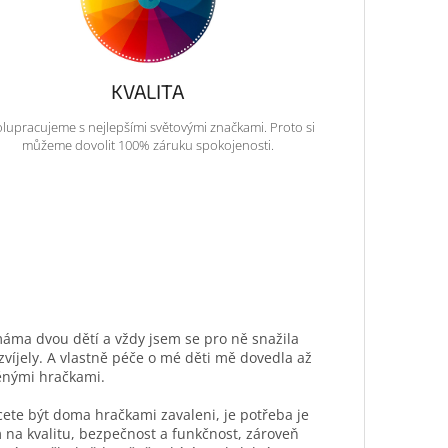
KVALITA
lupracujeme s nejlepšími světovými značkami. Proto si
můžeme dovolit 100% záruku spokojenosti.
máma dvou dětí a vždy jsem se pro ně snažila
ozvíjely. A vlastně péče o mé děti mě dovedla až
ěnými hračkami.
hcete být doma hračkami zavaleni, je potřeba je
 na kvalitu, bezpečnost a funkčnost, zároveň