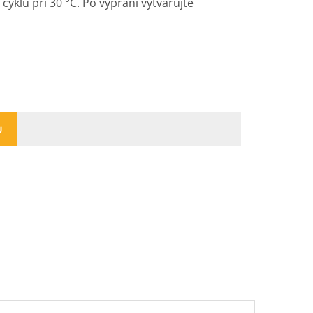
cyklu při 30 °C. Po vyprání vytvarujte
U