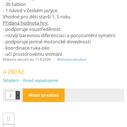
- 30 šablon
- 1 návod v českém jazyce.
Vhodné pro děti starší 1, 5 roku.
Přidaná hodnota hry:
- podporuje soustředěnost
- rozvíjí barevnou diferenciaci a porozumění symetrii
- podporuje jemné motorické dovednosti
- koordinace ruka-oko
- učí prostorovému vnímání
Můžeme doručit do:
11.8.2026
Možnosti doručení
4 290 Kč
Měrná
Skladem - ihned expedujeme
cena:
PŘIDAT DO KOŠÍKU