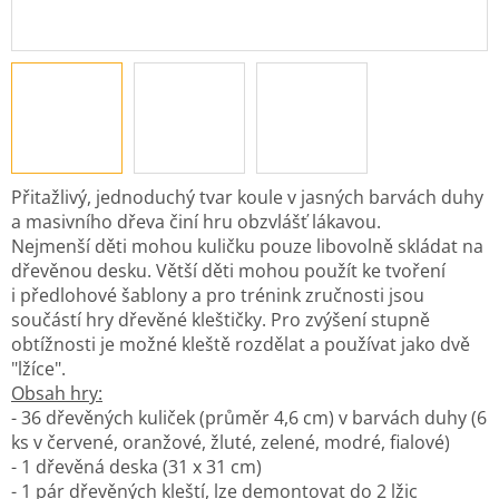
Přitažlivý, jednoduchý tvar koule v jasných barvách duhy
a masivního dřeva činí hru obzvlášť lákavou.
Nejmenší děti mohou kuličku pouze libovolně skládat na
dřevěnou desku. Větší děti mohou použít ke tvoření
i předlohové šablony a pro trénink zručnosti jsou
součástí hry dřevěné kleštičky. Pro zvýšení stupně
obtížnosti je možné kleště rozdělat a používat jako dvě
"lžíce".
Obsah hry:
- 36 dřevěných kuliček (průměr 4,6 cm) v barvách duhy (6
ks v červené, oranžové, žluté, zelené, modré, fialové)
- 1 dřevěná deska (31 x 31 cm)
- 1 pár dřevěných kleští, lze demontovat do 2 lžic