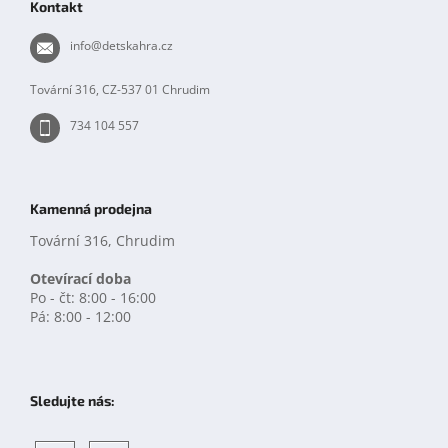
Kontakt
a
t
info
@
detskahra.cz
í
Tovární 316, CZ-537 01 Chrudim
734 104 557
Kamenná prodejna
Tovární 316, Chrudim
Otevírací doba
Po - čt: 8:00 - 16:00
Pá: 8:00 - 12:00
Sledujte nás: