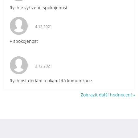
Rychlé vyřízení, spokojenost
Hodnocení obchodu je 5 z 5 hvězdiček.
4.12.2021
+ spokojenost
Hodnocení obchodu je 5 z 5 hvězdiček.
2.12.2021
Rychlost dodání a okamžitá komunikace
Zobrazit další hodnocení
Z
á
p