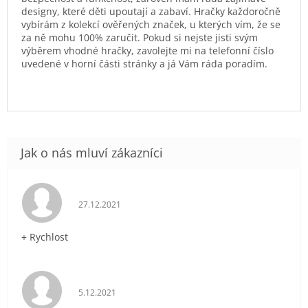
designy, které děti upoutají a zabaví. Hračky každoročně
vybírám z kolekcí ověřených značek, u kterých vím, že se
za ně mohu 100% zaručit. Pokud si nejste jisti svým
výběrem vhodné hračky, zavolejte mi na telefonní číslo
uvedené v horní části stránky a já Vám ráda poradím.
Hodnocení obchodu je 5 z 5 hvězdiček.
27.12.2021
+ Rychlost
Hodnocení obchodu je 5 z 5 hvězdiček.
5.12.2021