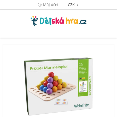
Přejít
Můj účet
CZK
na
obsah