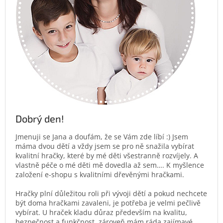
Dobrý den!
Jmenuji se Jana a doufám, že se Vám zde líbí :) Jsem
máma dvou dětí a vždy jsem se pro ně snažila vybírat
kvalitní hračky, které by mé děti všestranně rozvíjely. A
vlastně péče o mé děti mě dovedla až sem…. K myšlence
založení e-shopu s kvalitními dřevěnými hračkami.
Hračky plní důležitou roli při vývoji dětí a pokud nechcete
být doma hračkami zavaleni, je potřeba je velmi pečlivě
vybírat. U hraček kladu důraz především na kvalitu,
bezpečnost a funkčnost, zároveň mám ráda zajímavé