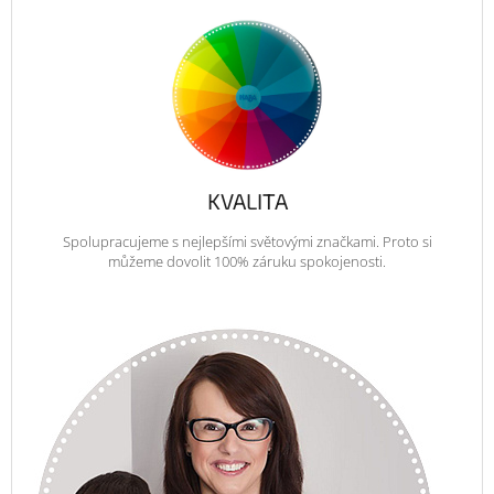
KVALITA
Spolupracujeme s nejlepšími světovými značkami. Proto si
můžeme dovolit 100% záruku spokojenosti.