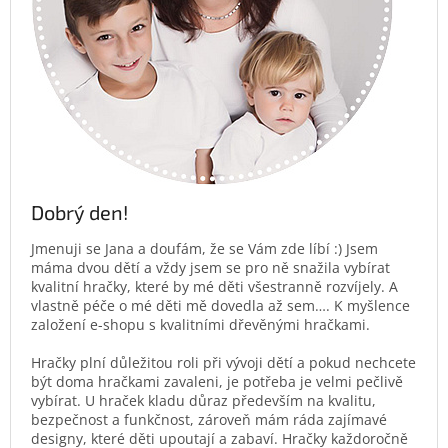
Dobrý den!
Jmenuji se Jana a doufám, že se Vám zde líbí :) Jsem
máma dvou dětí a vždy jsem se pro ně snažila vybírat
kvalitní hračky, které by mé děti všestranně rozvíjely. A
vlastně péče o mé děti mě dovedla až sem…. K myšlence
založení e-shopu s kvalitními dřevěnými hračkami.
Hračky plní důležitou roli při vývoji dětí a pokud nechcete
být doma hračkami zavaleni, je potřeba je velmi pečlivě
vybírat. U hraček kladu důraz především na kvalitu,
bezpečnost a funkčnost, zároveň mám ráda zajímavé
designy, které děti upoutají a zabaví. Hračky každoročně