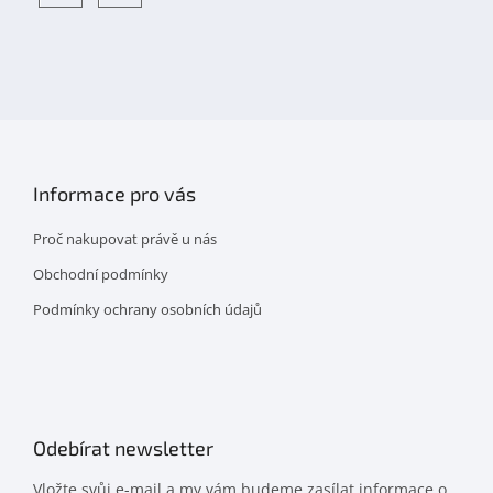
Objevte
detskahra.cz
nás
na
facebooku
Informace pro vás
Proč nakupovat právě u nás
Obchodní podmínky
Podmínky ochrany osobních údajů
Odebírat newsletter
Vložte svůj e-mail a my vám budeme zasílat informace o