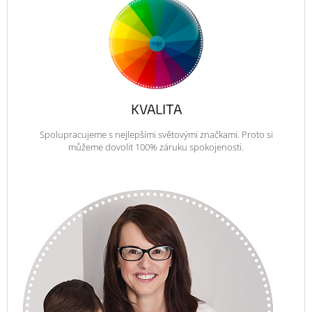
KVALITA
Spolupracujeme s nejlepšími světovými značkami. Proto si
můžeme dovolit 100% záruku spokojenosti.