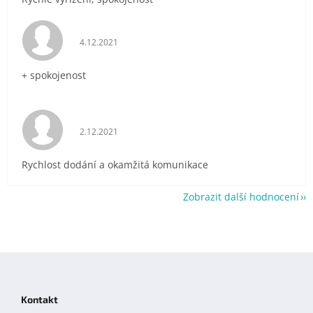
Hodnocení obchodu je 5 z 5 hvězdiček.
4.12.2021
+ spokojenost
Hodnocení obchodu je 5 z 5 hvězdiček.
2.12.2021
Rychlost dodání a okamžitá komunikace
Zobrazit další hodnocení
Z
á
p
Kontakt
a