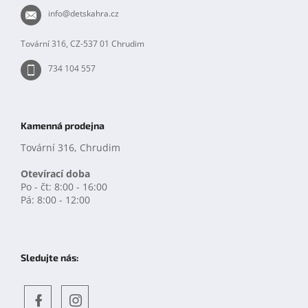
t
info
@
detskahra.cz
í
Tovární 316, CZ-537 01 Chrudim
734 104 557
Kamenná prodejna
Tovární 316, Chrudim
Otevírací doba
Po - čt: 8:00 - 16:00
Pá: 8:00 - 12:00
Sledujte nás: