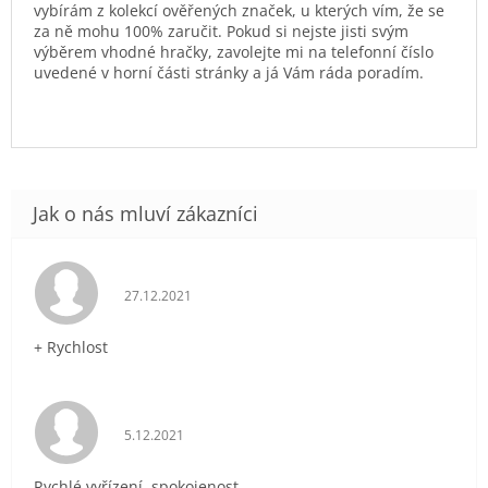
vybírám z kolekcí ověřených značek, u kterých vím, že se
za ně mohu 100% zaručit. Pokud si nejste jisti svým
výběrem vhodné hračky, zavolejte mi na telefonní číslo
uvedené v horní části stránky a já Vám ráda poradím.
Hodnocení obchodu je 5 z 5 hvězdiček.
27.12.2021
+ Rychlost
Hodnocení obchodu je 5 z 5 hvězdiček.
5.12.2021
Rychlé vyřízení, spokojenost