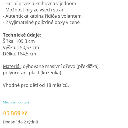
- Herní prvek a knihovna v jednom
- Možnost hry ze všech stran
- Autentická kabina řidiče s volantem
- 2 vyjímatelné pojízdné boxy v ceně
Technické údaje:
Šířka: 109,3 cm
Výška: 150,57 cm
Délka: 164,5 cm
Materiál
: dýhované masivní dřevo (překližka),
polyuretan, plast (koženka)
Vhodné pro děti od 18 měsíců.
Možnosti doručení
45 869 Kč
Měrná
Dodání do 2 týdnů
cena: