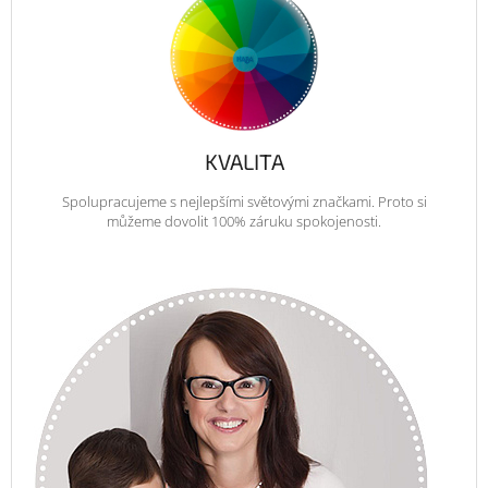
KVALITA
Spolupracujeme s nejlepšími světovými značkami. Proto si
můžeme dovolit 100% záruku spokojenosti.