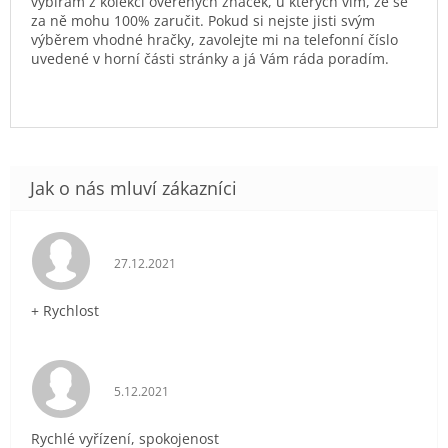
vybírám z kolekcí ověřených značek, u kterých vím, že se
za ně mohu 100% zaručit. Pokud si nejste jisti svým
výběrem vhodné hračky, zavolejte mi na telefonní číslo
uvedené v horní části stránky a já Vám ráda poradím.
Hodnocení obchodu je 5 z 5 hvězdiček.
27.12.2021
+ Rychlost
Hodnocení obchodu je 5 z 5 hvězdiček.
5.12.2021
Rychlé vyřízení, spokojenost