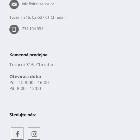
t
info
@
detskahra.cz
í
Tovární 316, CZ-537 01 Chrudim
734 104 557
Kamenná prodejna
Tovární 316, Chrudim
Otevírací doba
Po - čt: 8:00 - 16:00
Pá: 8:00 - 12:00
Sledujte nás: