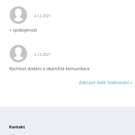
Hodnocení obchodu je 5 z 5 hvězdiček.
4.12.2021
+ spokojenost
Hodnocení obchodu je 5 z 5 hvězdiček.
2.12.2021
Rychlost dodání a okamžitá komunikace
Zobrazit další hodnocení
Z
á
p
Kontakt
a