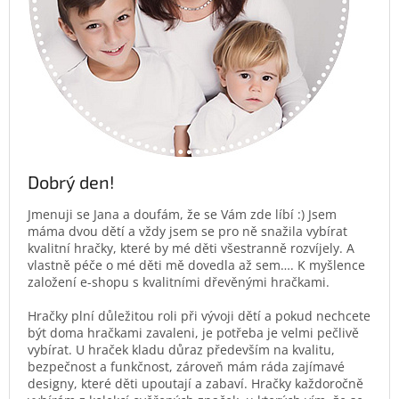
Dobrý den!
Jmenuji se Jana a doufám, že se Vám zde líbí :) Jsem
máma dvou dětí a vždy jsem se pro ně snažila vybírat
kvalitní hračky, které by mé děti všestranně rozvíjely. A
vlastně péče o mé děti mě dovedla až sem…. K myšlence
založení e-shopu s kvalitními dřevěnými hračkami.
Hračky plní důležitou roli při vývoji dětí a pokud nechcete
být doma hračkami zavaleni, je potřeba je velmi pečlivě
vybírat. U hraček kladu důraz především na kvalitu,
bezpečnost a funkčnost, zároveň mám ráda zajímavé
designy, které děti upoutají a zabaví. Hračky každoročně