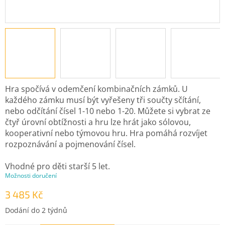
Hra spočívá v odemčení kombinačních zámků. U
každého zámku musí být vyřešeny tři součty sčítání,
nebo odčítání čísel 1-10 nebo 1-20. Můžete si vybrat ze
čtyř úrovní obtížnosti a hru lze hrát jako sólovou,
kooperativní nebo týmovou hru. Hra pomáhá rozvíjet
rozpoznávání a pojmenování čísel.
Vhodné pro děti starší 5 let.
Možnosti doručení
3 485 Kč
Měrná
Dodání do 2 týdnů
cena: