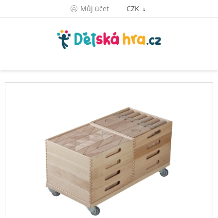
Přejít
Můj účet
CZK
na
obsah