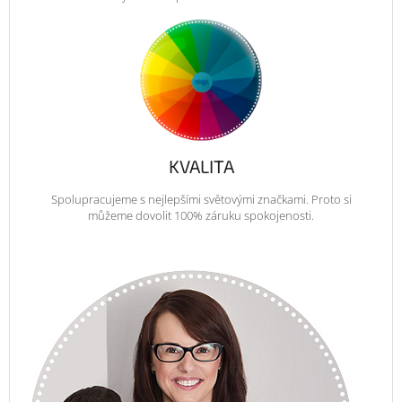
KVALITA
Spolupracujeme s nejlepšími světovými značkami. Proto si
můžeme dovolit 100% záruku spokojenosti.