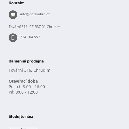
Kontakt
a
t
info
@
detskahra.cz
í
Tovární 316, CZ-537 01 Chrudim
734 104 557
Kamenná prodejna
Tovární 316, Chrudim
Otevírací doba
Po - čt: 8:00 - 16:00
Pá: 8:00 - 12:00
Sledujte nás: