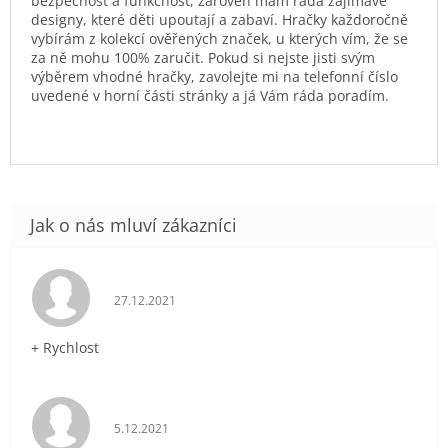
bezpečnost a funkčnost, zároveň mám ráda zajímavé
designy, které děti upoutají a zabaví. Hračky každoročně
vybírám z kolekcí ověřených značek, u kterých vím, že se
za ně mohu 100% zaručit. Pokud si nejste jisti svým
výběrem vhodné hračky, zavolejte mi na telefonní číslo
uvedené v horní části stránky a já Vám ráda poradím.
Hodnocení obchodu je 5 z 5 hvězdiček.
27.12.2021
+ Rychlost
Hodnocení obchodu je 5 z 5 hvězdiček.
5.12.2021