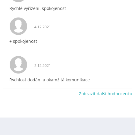
Rychlé vyřízení, spokojenost
Hodnocení obchodu je 5 z 5 hvězdiček.
4.12.2021
+ spokojenost
Hodnocení obchodu je 5 z 5 hvězdiček.
2.12.2021
Rychlost dodání a okamžitá komunikace
Zobrazit další hodnocení
Z
á
p