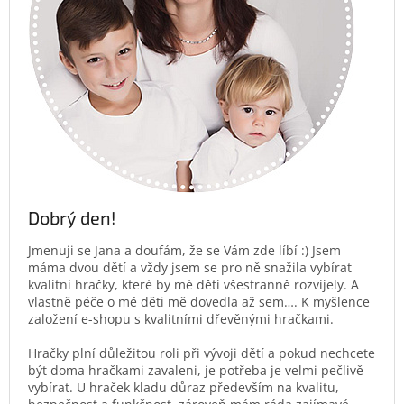
Dobrý den!
Jmenuji se Jana a doufám, že se Vám zde líbí :) Jsem
máma dvou dětí a vždy jsem se pro ně snažila vybírat
kvalitní hračky, které by mé děti všestranně rozvíjely. A
vlastně péče o mé děti mě dovedla až sem…. K myšlence
založení e-shopu s kvalitními dřevěnými hračkami.
Hračky plní důležitou roli při vývoji dětí a pokud nechcete
být doma hračkami zavaleni, je potřeba je velmi pečlivě
vybírat. U hraček kladu důraz především na kvalitu,