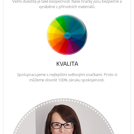
Velmi důležitá je také bezpečnost. Naše hračky jsou bezpečné a
vyráběné z přírodních materiálů.
KVALITA
Spolupracujeme s nejlepšími světovými značkami. Proto si
můžeme dovolit 100% záruku spokojenosti.