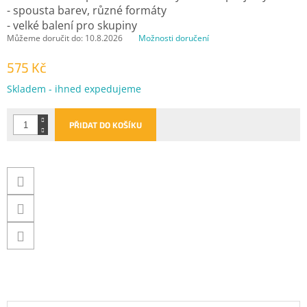
- spousta barev, různé formáty
- velké balení pro skupiny
Můžeme doručit do:
10.8.2026
Možnosti doručení
575 Kč
Měrná
Skladem - ihned expedujeme
cena:
PŘIDAT DO KOŠÍKU