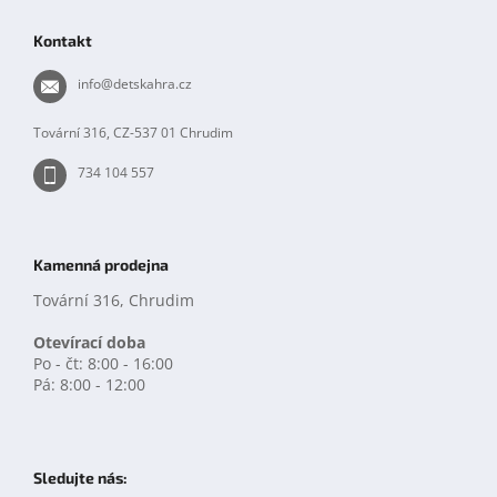
á
p
Kontakt
a
t
info
@
detskahra.cz
í
Tovární 316, CZ-537 01 Chrudim
734 104 557
Kamenná prodejna
Tovární 316, Chrudim
Otevírací doba
Po - čt: 8:00 - 16:00
Pá: 8:00 - 12:00
Sledujte nás: