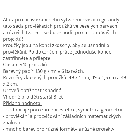
Ať už pro provlékání nebo vytváření hvězd či girlandy -
tato sada provlékacích proužků ve veselých barvách
a různých tvarech se bude hodit pro mnoho Vašich
projektů!
Proužky jsou na konci zkoseny, aby se usnadnilo
provlékání. Po dokončení práce jednoduše konec
zastřihněte a přilepte.
Obsah: 540 proužků.
Barevný papír 130 g / m² v 6 barvách.
Rozměry zkosených proužků: 49 x 1 cm, 49 x 1,5 cm a 49
x 2 cm.
Úroveň obtížnosti: snadná.
Vhodné pro děti starší 3 let
Přidaná hodnota:
- podporuje porozumění estetice, symetrii a geometrii
- provlékání a procvičování základních matematických
znalostí
- mnoho barev pro různé formáty a různé projekty