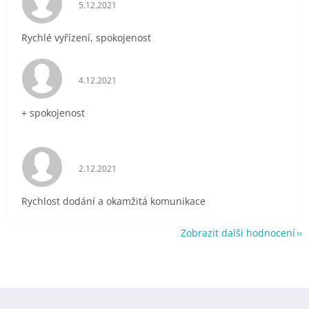
Hodnocení obchodu je 5 z 5 hvězdiček.
5.12.2021
Rychlé vyřízení, spokojenost
Hodnocení obchodu je 5 z 5 hvězdiček.
4.12.2021
+ spokojenost
Hodnocení obchodu je 5 z 5 hvězdiček.
2.12.2021
Rychlost dodání a okamžitá komunikace
Zobrazit další hodnocení
Z