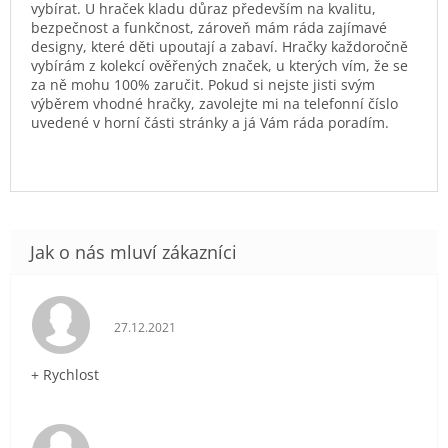
vybírat. U hraček kladu důraz především na kvalitu,
bezpečnost a funkčnost, zároveň mám ráda zajímavé
designy, které děti upoutají a zabaví. Hračky každoročně
vybírám z kolekcí ověřených značek, u kterých vím, že se
za ně mohu 100% zaručit. Pokud si nejste jisti svým
výběrem vhodné hračky, zavolejte mi na telefonní číslo
uvedené v horní části stránky a já Vám ráda poradím.
Hodnocení obchodu je 5 z 5 hvězdiček.
27.12.2021
+ Rychlost