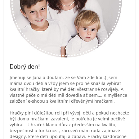
Dobrý den!
Jmenuji se Jana a doufám, že se Vám zde líbí :) Jsem
máma dvou dětí a vždy jsem se pro ně snažila vybírat
kvalitní hračky, které by mé děti všestranně rozvíjely. A
vlastně péče o mé děti mě dovedla až sem…. K myšlence
založení e-shopu s kvalitními dřevěnými hračkami.
Hračky plní důležitou roli při vývoji dětí a pokud nechcete
být doma hračkami zavaleni, je potřeba je velmi pečlivě
vybírat. U hraček kladu důraz především na kvalitu,
bezpečnost a funkčnost, zároveň mám ráda zajímavé
designy, které děti upoutají a zabaví. Hračky každoročně