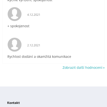
Hodnocení obchodu je 5 z 5 hvězdiček.
4.12.2021
+ spokojenost
Hodnocení obchodu je 5 z 5 hvězdiček.
2.12.2021
Rychlost dodání a okamžitá komunikace
Zobrazit další hodnocení
Z
á
p
Kontakt
a