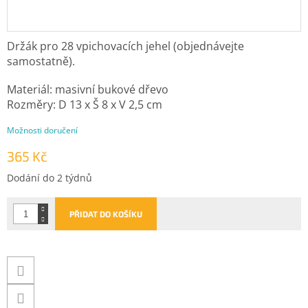
Držák pro 28 vpichovacích jehel (objednávejte
samostatně).
Materiál: masivní bukové dřevo
Rozměry: D 13 x Š 8 x V 2,5 cm
Možnosti doručení
365 Kč
Měrná
Dodání do 2 týdnů
cena:
PŘIDAT DO KOŠÍKU