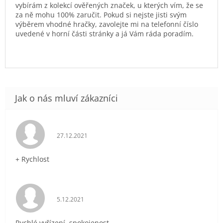
vybírám z kolekcí ověřených značek, u kterých vím, že se
za ně mohu 100% zaručit. Pokud si nejste jisti svým
výběrem vhodné hračky, zavolejte mi na telefonní číslo
uvedené v horní části stránky a já Vám ráda poradím.
Hodnocení obchodu je 5 z 5 hvězdiček.
27.12.2021
+ Rychlost
Hodnocení obchodu je 5 z 5 hvězdiček.
5.12.2021
Rychlé vyřízení, spokojenost