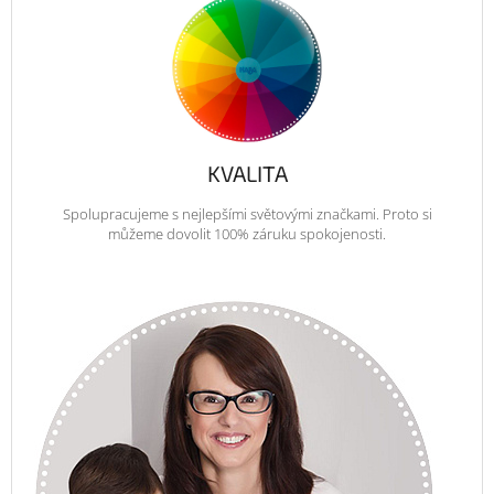
KVALITA
Spolupracujeme s nejlepšími světovými značkami. Proto si
můžeme dovolit 100% záruku spokojenosti.