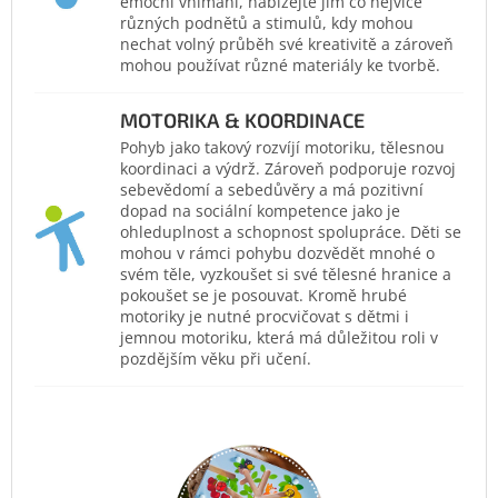
emoční vnímání, nabízejte jim co nejvíce
různých podnětů a stimulů, kdy mohou
nechat volný průběh své kreativitě a zároveň
mohou používat různé materiály ke tvorbě.
MOTORIKA & KOORDINACE
Pohyb jako takový rozvíjí motoriku, tělesnou
koordinaci a výdrž. Zároveň podporuje rozvoj
sebevědomí a sebedůvěry a má pozitivní
dopad na sociální kompetence jako je
ohleduplnost a schopnost spolupráce. Děti se
mohou v rámci pohybu dozvědět mnohé o
svém těle, vyzkoušet si své tělesné hranice a
pokoušet se je posouvat. Kromě hrubé
motoriky je nutné procvičovat s dětmi i
jemnou motoriku, která má důležitou roli v
pozdějším věku při učení.