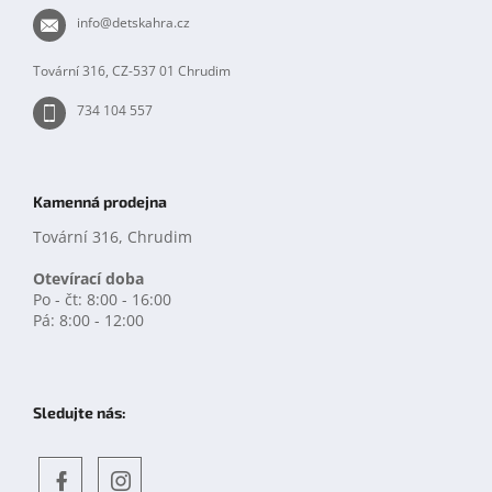
t
info
@
detskahra.cz
í
Tovární 316, CZ-537 01 Chrudim
734 104 557
Kamenná prodejna
Tovární 316, Chrudim
Otevírací doba
Po - čt: 8:00 - 16:00
Pá: 8:00 - 12:00
Sledujte nás: