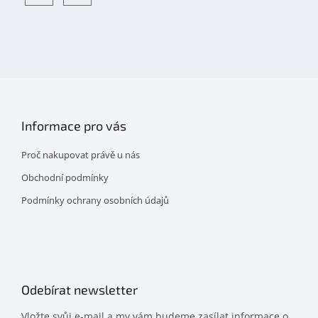
Objevte
detskahra.cz
nás
na
facebooku
Informace pro vás
Proč nakupovat právě u nás
Obchodní podmínky
Podmínky ochrany osobních údajů
Odebírat newsletter
Vložte svůj e-mail a my vám budeme zasílat informace o