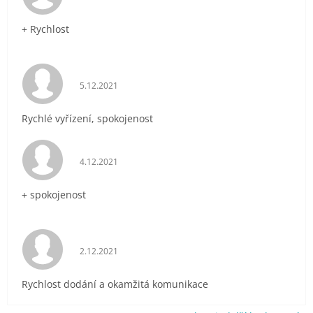
+ Rychlost
Hodnocení obchodu je 5 z 5 hvězdiček.
5.12.2021
Rychlé vyřízení, spokojenost
Hodnocení obchodu je 5 z 5 hvězdiček.
4.12.2021
+ spokojenost
Hodnocení obchodu je 5 z 5 hvězdiček.
2.12.2021
Rychlost dodání a okamžitá komunikace