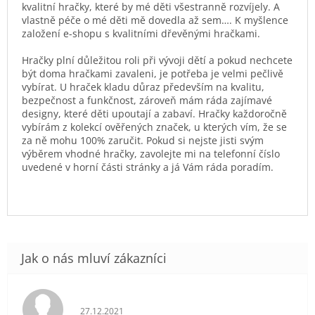
kvalitní hračky, které by mé děti všestranně rozvíjely. A
vlastně péče o mé děti mě dovedla až sem…. K myšlence
založení e-shopu s kvalitními dřevěnými hračkami.
Hračky plní důležitou roli při vývoji dětí a pokud nechcete
být doma hračkami zavaleni, je potřeba je velmi pečlivě
vybírat. U hraček kladu důraz především na kvalitu,
bezpečnost a funkčnost, zároveň mám ráda zajímavé
designy, které děti upoutají a zabaví. Hračky každoročně
vybírám z kolekcí ověřených značek, u kterých vím, že se
za ně mohu 100% zaručit. Pokud si nejste jisti svým
výběrem vhodné hračky, zavolejte mi na telefonní číslo
uvedené v horní části stránky a já Vám ráda poradím.
Hodnocení obchodu je 5 z 5 hvězdiček.
27.12.2021