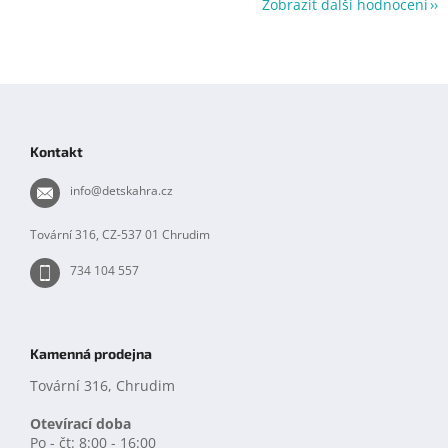
Zobrazit další hodnocení
Z
á
p
Kontakt
a
t
info
@
detskahra.cz
í
Tovární 316, CZ-537 01 Chrudim
734 104 557
Kamenná prodejna
Tovární 316, Chrudim
Otevírací doba
Po - čt: 8:00 - 16:00