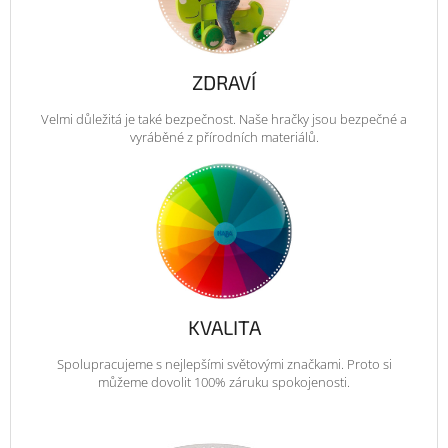
ZDRAVÍ
Velmi důležitá je také bezpečnost. Naše hračky jsou bezpečné a
vyráběné z přírodních materiálů.
KVALITA
Spolupracujeme s nejlepšími světovými značkami. Proto si
můžeme dovolit 100% záruku spokojenosti.