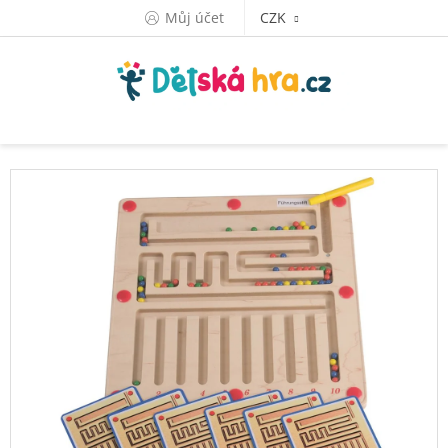
Přejít
Můj účet
CZK
na
obsah