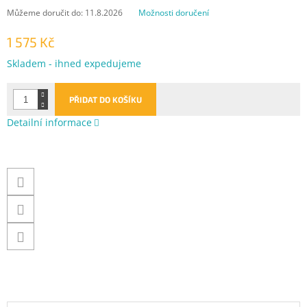
Můžeme doručit do:
11.8.2026
Možnosti doručení
1 575 Kč
Měrná
Skladem - ihned expedujeme
cena:
PŘIDAT DO KOŠÍKU
Detailní informace