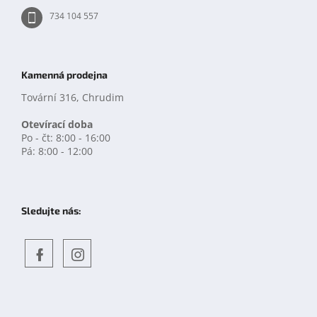
734 104 557
Kamenná prodejna
Tovární 316, Chrudim
Otevírací doba
Po - čt: 8:00 - 16:00
Pá: 8:00 - 12:00
Sledujte nás:
Objevte
detskahra.cz
nás
na
facebooku