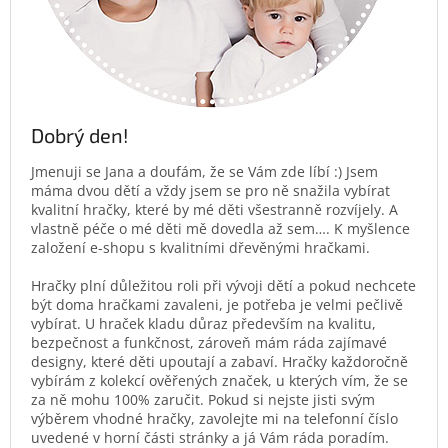
Dobrý den!
Jmenuji se Jana a doufám, že se Vám zde líbí :) Jsem
máma dvou dětí a vždy jsem se pro ně snažila vybírat
kvalitní hračky, které by mé děti všestranně rozvíjely. A
vlastně péče o mé děti mě dovedla až sem…. K myšlence
založení e-shopu s kvalitními dřevěnými hračkami.
Hračky plní důležitou roli při vývoji dětí a pokud nechcete
být doma hračkami zavaleni, je potřeba je velmi pečlivě
vybírat. U hraček kladu důraz především na kvalitu,
bezpečnost a funkčnost, zároveň mám ráda zajímavé
designy, které děti upoutají a zabaví. Hračky každoročně
vybírám z kolekcí ověřených značek, u kterých vím, že se
za ně mohu 100% zaručit. Pokud si nejste jisti svým
výběrem vhodné hračky, zavolejte mi na telefonní číslo
uvedené v horní části stránky a já Vám ráda poradím.