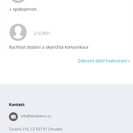
+ spokojenost
Hodnocení obchodu je 5 z 5 hvězdiček.
2.12.2021
Rychlost dodání a okamžitá komunikace
Zobrazit další hodnocení
Z
á
p
Kontakt
a
t
info
@
detskahra.cz
í
Tovární 316, CZ-537 01 Chrudim