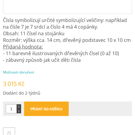
Čísla symbolizují určité symbolizující veličiny: například
na čísle 7 je 7 srdcí a číslo 4 má 4 copánky.
Obsah: 11 čísel na stojánku
Rozměr: výška cca. 14 cm, dřevěný podstavec 10 x 10 cm
Přidaná hodnota:
- 11 barevně ilustrovaných dřevěných čísel (0 až 10)
- zábavný způsob jak učit děti čísla
Možnosti doručení
3 015 Kč
Měrná
Dodání do 2 týdnů
cena:
PŘIDAT DO KOŠÍKU