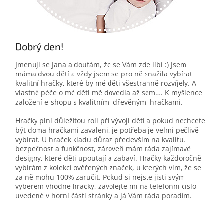
Dobrý den!
Jmenuji se Jana a doufám, že se Vám zde líbí :) Jsem
máma dvou dětí a vždy jsem se pro ně snažila vybírat
kvalitní hračky, které by mé děti všestranně rozvíjely. A
vlastně péče o mé děti mě dovedla až sem…. K myšlence
založení e-shopu s kvalitními dřevěnými hračkami.
Hračky plní důležitou roli při vývoji dětí a pokud nechcete
být doma hračkami zavaleni, je potřeba je velmi pečlivě
vybírat. U hraček kladu důraz především na kvalitu,
bezpečnost a funkčnost, zároveň mám ráda zajímavé
designy, které děti upoutají a zabaví. Hračky každoročně
vybírám z kolekcí ověřených značek, u kterých vím, že se
za ně mohu 100% zaručit. Pokud si nejste jisti svým
výběrem vhodné hračky, zavolejte mi na telefonní číslo
uvedené v horní části stránky a já Vám ráda poradím.