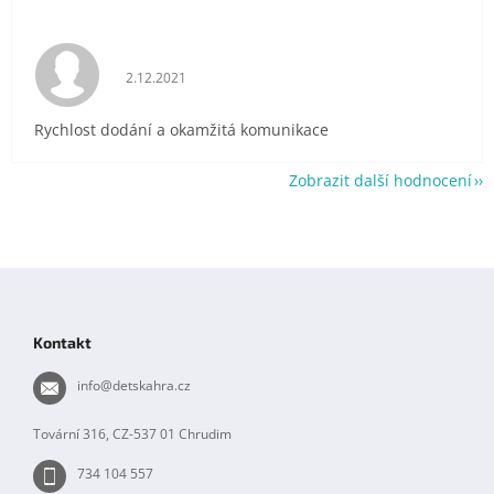
Hodnocení obchodu je 5 z 5 hvězdiček.
2.12.2021
Rychlost dodání a okamžitá komunikace
Zobrazit další hodnocení
Z
á
p
Kontakt
a
t
info
@
detskahra.cz
í
Tovární 316, CZ-537 01 Chrudim
734 104 557