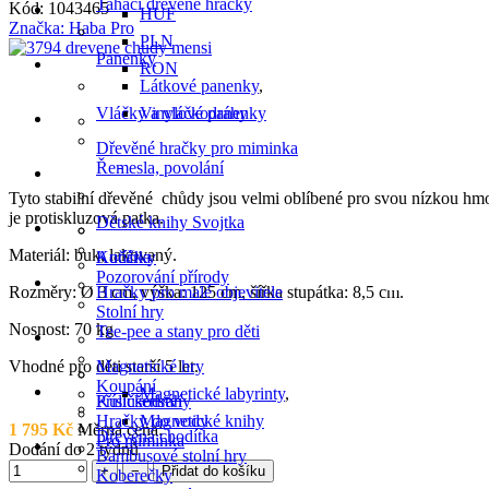
Tahací dřevěné hračky
Kód:
1043465
Hrajeme si sp
HUF
Značka:
Haba Pro
PLN
Panenky
Kreativita
RON
Látkové panenky
,
Vláčky a vláčkodráhy
Vinylové panenky
Na ven
Dřevěné hračky pro miminka
Řemesla, povolání
Dětské pokojí
Tyto stabilní dřevěné chůdy jsou velmi oblíbené pro svou nízkou hmot
je protiskluzová patka.
Dětské knihy Svojtka
Péče o mimin
Materiál: buk, lakovaný.
Kočárky
Autíčka
Pozorování přírody
Stylová moda
Rozměry: Ø 3 cm, výška: 125 cm, šířka stupátka: 8,5 cm.
Hračky pro malé objevitele
Stolní hry
Nosnost: 70 kg
Tee-pee a stany pro děti
Pro školky
Vhodné pro děti starší 5 let.
Magnetické hry
Koupání
Oblasti rozvoje 
Magnetické labyrinty
,
Příslušenství
Kuličkodráhy
Hračky do vody
Magnetické knihy
1 795 Kč
Měrná cena:
Dřevěná chodítka
Pro miminka
Dodání do 2 týdnů
Bambusové stolní hry
+
−
Přidat do košíku
Koberečky