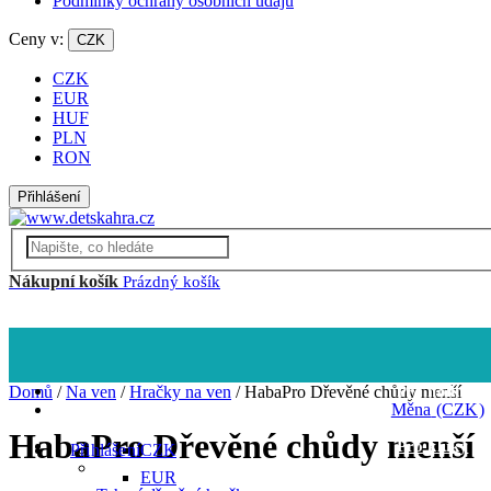
Podmínky ochrany osobních údajů
Ceny v:
CZK
CZK
EUR
HUF
PLN
RON
Přihlášení
Nákupní košík
Prázdný košík
Pro nejmenší
Více
Pro holky
Domů
/
Na ven
/
Hračky na ven
/
HabaPro Dřevěné chůdy menší
Měna
(CZK)
HabaPro Dřevěné chůdy menší
Pro kluky
Přihlášení
CZK
EUR