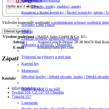
Komunikační dovednosti
Opište text z obrázku
Divadlo, loutky, maňásci, masky
Kreativní a školní pomůcky | Školní pomůcky, tabule | Ta
Vložením komentáře souhlasíte s
podmínkami ochrany osobních údaj
Novinky Little Dutch
Odeslat komentář
Třídění
Výrobní společnost
:
HABA Sales GmbH & Co. KG
Logické myšlení, prostorové vnímání
Adresa
:
August-Grosch-Strasse 28-38 96476 Bad Rod
Dekorace a suvenýry | Magnetky
E-mail
:
kontakt@haba-pro.com
Vybavení na výpravy a pod stan
Zápatí
Karetní hry
Montessori
Dřevěné hračky | Dětská divadla, loutky | Dětská divadla
Kontakt
info
@
detskahra.cz
Hračky k vodě či na pláž
Tovární 316, CZ-537 01 Chrudim
734 104 557
Logopedie
Hračky pro holky | Kuchařky, prodavačky | Potraviny sa