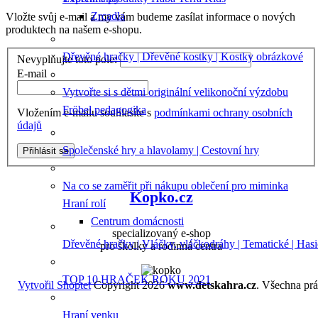
Zrcadla
Vložte svůj e-mail a my vám budeme zasílat informace o nových
produktech na našem e-shopu.
Dřevěné hračky | Dřevěné kostky | Kostky obrázkové
Nevyplňujte toto pole:
E-mail
Vytvořte si s dětmi originální velikonoční výzdobu
Fröbel pedagogika
Vložením e-mailu souhlasíte s
podmínkami ochrany osobních
údajů
Společenské hry a hlavolamy | Cestovní hry
Přihlásit se
Na co se zaměřit při nákupu oblečení pro miminka
Kopko.cz
Hraní rolí
Centrum domácnosti
specializovaný e-shop
Dřevěné hračky | Vláčky, vláčkodráhy | Tematické | Hasi
pro školky a rodinná centra
TOP 10 HRAČEK ROKU 2021
Vytvořil Shoptet
Copyright 2026
www.detskahra.cz
. Všechna pr
Hraní venku