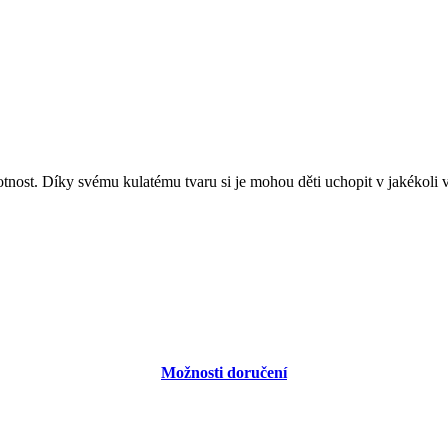
olu
čky
nost. Díky svému kulatému tvaru si je mohou děti uchopit v jakékoli v
ka
dítěte
Možnosti doručení
Dárkové poukazy