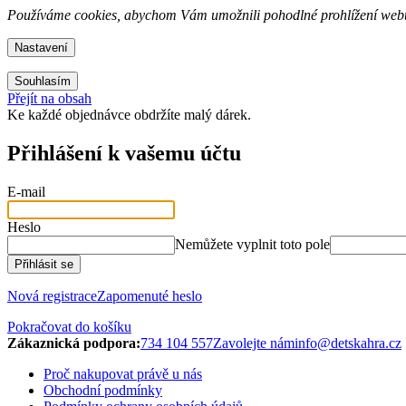
Používáme cookies, abychom Vám umožnili pohodlné prohlížení webu a
Nastavení
Souhlasím
Přejít na obsah
Ke každé objednávce obdržíte malý dárek.
Přihlášení k vašemu účtu
E-mail
Heslo
Nemůžete vyplnit toto pole
Přihlásit se
Nová registrace
Zapomenuté heslo
Pokračovat do košíku
Zákaznická podpora:
734 104 557
info@detskahra.cz
Proč nakupovat právě u nás
Obchodní podmínky