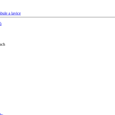
bule a lavice
ů
ach
dy