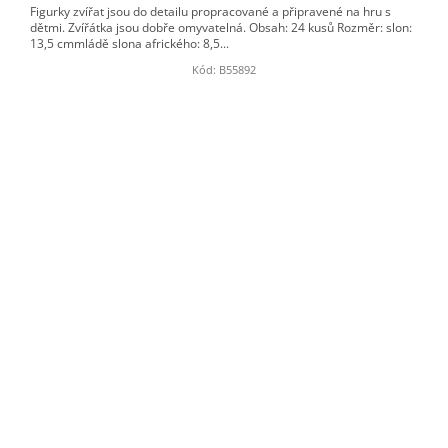
Figurky zvířat jsou do detailu propracované a připravené na hru s
dětmi. Zvířátka jsou dobře omyvatelná. Obsah: 24 kusů Rozměr: slon:
13,5 cmmládě slona afrického: 8,5...
Kód:
B55892