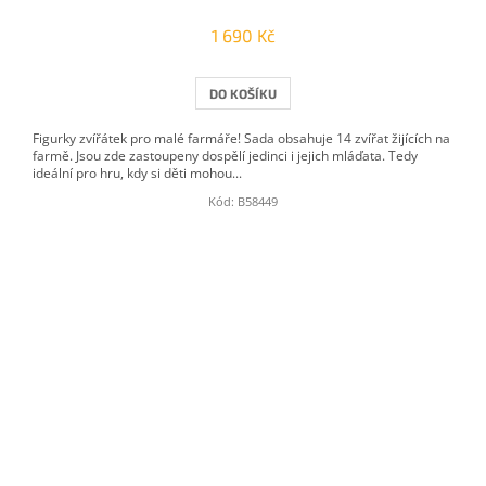
1 690 Kč
DO KOŠÍKU
Figurky zvířátek pro malé farmáře! Sada obsahuje 14 zvířat žijících na
farmě. Jsou zde zastoupeny dospělí jedinci i jejich mláďata. Tedy
ideální pro hru, kdy si děti mohou...
Kód:
B58449