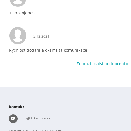
+ spokojenost
Hodnocení obchodu je 5 z 5 hvězdiček.
2.12.2021
Rychlost dodání a okamžitá komunikace
Zobrazit další hodnocení
Z
á
p
Kontakt
a
t
info
@
detskahra.cz
í
Tovární 316, CZ-537 01 Chrudim