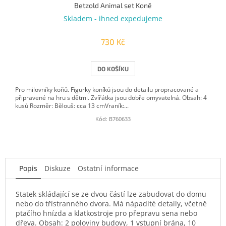
Betzold Animal set Koně
Skladem - ihned expedujeme
730 Kč
DO KOŠÍKU
Pro milovníky koňů. Figurky koníků jsou do detailu propracované a
připravené na hru s dětmi. Zvířátka jsou dobře omyvatelná. Obsah: 4
kusů Rozměr: Bělouš: cca 13 cmVraník:...
Kód:
B760633
Popis
Diskuze
Ostatní informace
Statek skládající se ze dvou částí lze zabudovat do domu
nebo do třístranného dvora. Má nápadité detaily, včetně
ptačího hnízda a klatkostroje pro přepravu sena nebo
dřeva. Obsah: 2 poloviny budovy, 1 vstupní brána, 10