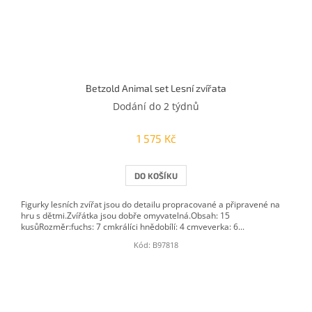
Betzold Animal set Lesní zvířata
Dodání do 2 týdnů
1 575 Kč
DO KOŠÍKU
Figurky lesních zvířat jsou do detailu propracované a připravené na
hru s dětmi.Zvířátka jsou dobře omyvatelná.Obsah: 15
kusůRozměr:fuchs: 7 cmkrálíci hnědobílí: 4 cmveverka: 6...
Kód:
B97818