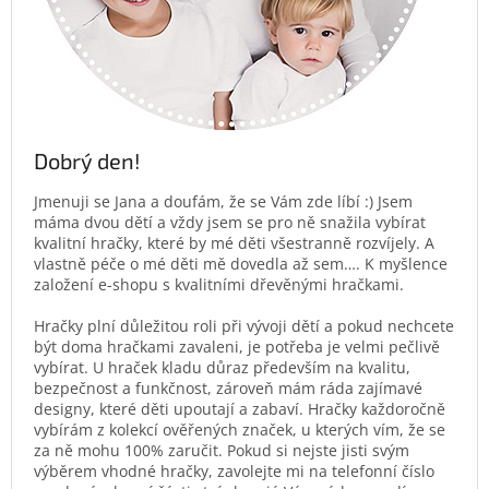
Dobrý den!
Jmenuji se Jana a doufám, že se Vám zde líbí :) Jsem
máma dvou dětí a vždy jsem se pro ně snažila vybírat
kvalitní hračky, které by mé děti všestranně rozvíjely. A
vlastně péče o mé děti mě dovedla až sem…. K myšlence
založení e-shopu s kvalitními dřevěnými hračkami.
Hračky plní důležitou roli při vývoji dětí a pokud nechcete
být doma hračkami zavaleni, je potřeba je velmi pečlivě
vybírat. U hraček kladu důraz především na kvalitu,
bezpečnost a funkčnost, zároveň mám ráda zajímavé
designy, které děti upoutají a zabaví. Hračky každoročně
vybírám z kolekcí ověřených značek, u kterých vím, že se
za ně mohu 100% zaručit. Pokud si nejste jisti svým
výběrem vhodné hračky, zavolejte mi na telefonní číslo