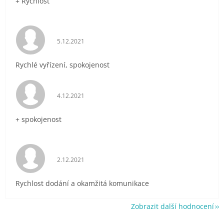
+ Rychlost
Hodnocení obchodu je 5 z 5 hvězdiček.
5.12.2021
Rychlé vyřízení, spokojenost
Hodnocení obchodu je 5 z 5 hvězdiček.
4.12.2021
+ spokojenost
Hodnocení obchodu je 5 z 5 hvězdiček.
2.12.2021
Rychlost dodání a okamžitá komunikace
Zobrazit další hodnocení