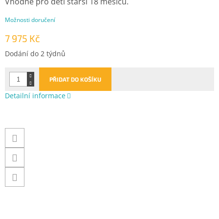
Vhodné pro děti starší 18 měsíců.
Možnosti doručení
7 975 Kč
Měrná
Dodání do 2 týdnů
cena:
PŘIDAT DO KOŠÍKU
Detailní informace