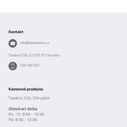
Z
á
p
Kontakt
a
t
info
@
detskahra.cz
í
Tovární 316, CZ-537 01 Chrudim
734 104 557
Kamenná prodejna
Tovární 316, Chrudim
Otevírací doba
Po - čt: 8:00 - 16:00
Pá: 8:00 - 12:00