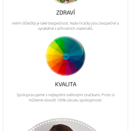
ZDRAVÍ
Velmi důležitá je také bezpečnost. Naše hračky jsou bezpečné a
vyráběné z přírodních materiálů.
KVALITA
Spolupracujeme s nejlepšími světovými značkami. Proto si
můžeme dovolit 100% záruku spokojenosti.