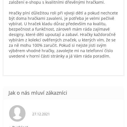
založení e-shopu s kvalitními dřevěnými hračkami.
Hračky plní důležitou roli při vývoji dětí a pokud nechcete
být doma hračkami zavaleni, je potřeba je velmi pečlivě
vybírat. U hraček kladu důraz především na kvalitu,
bezpečnost a funkčnost, zároveň mám ráda zajímavé
designy, které děti upoutají a zabaví. Hračky každoročně
vybírám z kolekcí ověřených značek, u kterých vím, že se
za ně mohu 100% zaručit. Pokud si nejste jisti svým
výběrem vhodné hračky, zavolejte mi na telefonní číslo
uvedené v horní části stránky a já Vám ráda poradím.
Hodnocení obchodu je 5 z 5 hvězdiček.
27.12.2021