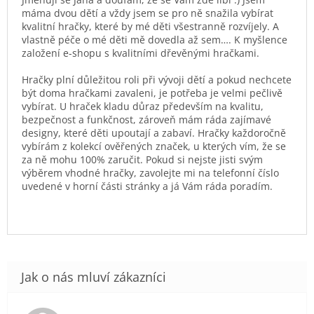
máma dvou dětí a vždy jsem se pro ně snažila vybírat
kvalitní hračky, které by mé děti všestranně rozvíjely. A
vlastně péče o mé děti mě dovedla až sem…. K myšlence
založení e-shopu s kvalitními dřevěnými hračkami.
Hračky plní důležitou roli při vývoji dětí a pokud nechcete
být doma hračkami zavaleni, je potřeba je velmi pečlivě
vybírat. U hraček kladu důraz především na kvalitu,
bezpečnost a funkčnost, zároveň mám ráda zajímavé
designy, které děti upoutají a zabaví. Hračky každoročně
vybírám z kolekcí ověřených značek, u kterých vím, že se
za ně mohu 100% zaručit. Pokud si nejste jisti svým
výběrem vhodné hračky, zavolejte mi na telefonní číslo
uvedené v horní části stránky a já Vám ráda poradím.