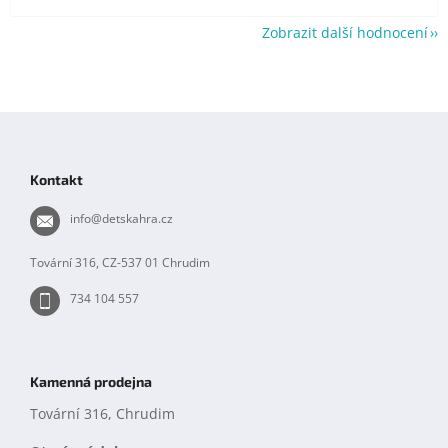
Zobrazit další hodnocení
Z
á
p
Kontakt
a
t
info
@
detskahra.cz
í
Tovární 316, CZ-537 01 Chrudim
734 104 557
Kamenná prodejna
Tovární 316, Chrudim