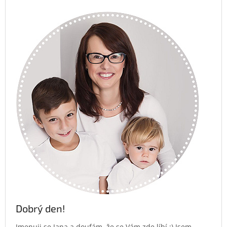
Dobrý den!
Jmenuji se Jana a doufám, že se Vám zde líbí :) Jsem