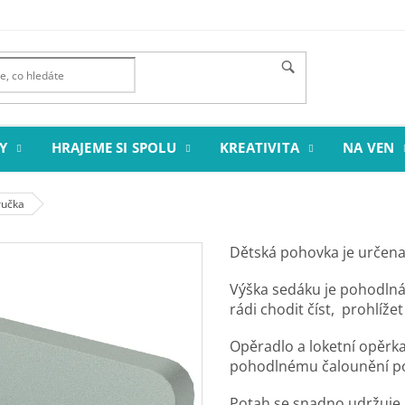
Y
HRAJEME SI SPOLU
KREATIVITA
NA VEN
ručka
Dětská pohovka je určena p
Výška sedáku je pohodlná
rádi chodit číst, prohlíže
Opěradlo a loketní opěrka
pohodlnému čalounění p
Potah se snadno udržuje, 