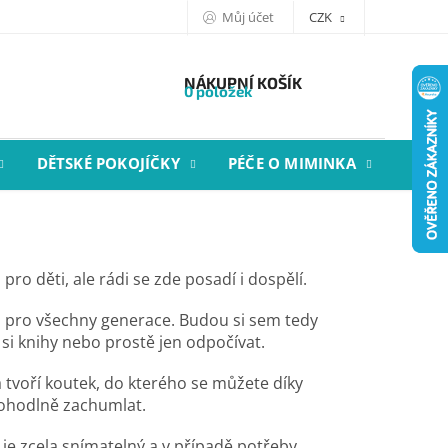
Můj účet
CZK
NÁKUPNÍ KOŠÍK
0 položek
DĚTSKÉ POKOJÍČKY
PÉČE O MIMINKA
STYL
ro děti, ale rádi se zde posadí i dospělí.
 pro všechny generace. Budou si sem tedy
t si knihy nebo prostě jen odpočívat.
 tvoří koutek, do kterého se můžete díky
ohodlně zachumlat.
je zcela snímatelný a v případě potřeby