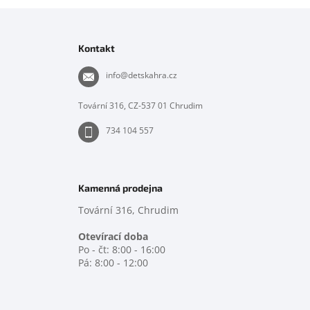
Z
á
p
Kontakt
a
t
info
@
detskahra.cz
í
Tovární 316, CZ-537 01 Chrudim
734 104 557
Kamenná prodejna
Tovární 316, Chrudim
Otevírací doba
Po - čt: 8:00 - 16:00
Pá: 8:00 - 12:00