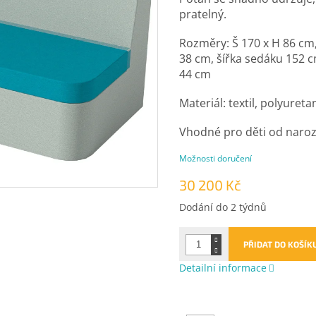
pratelný.
Rozměry: Š 170 x H 86 cm,
38 cm, šířka sedáku 152 
44 cm
Materiál: textil, polyuret
Vhodné pro děti od naroz
Možnosti doručení
30 200 Kč
Měrná
Dodání do 2 týdnů
cena:
PŘIDAT DO KOŠÍK
Detailní informace