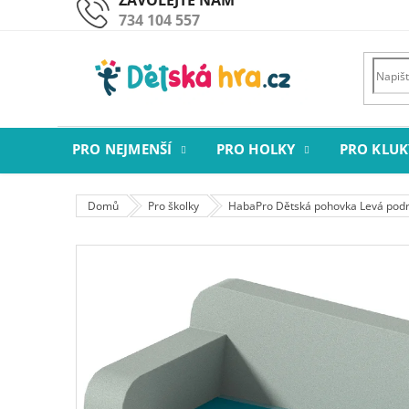
Přejít
734 104 557
na
obsah
PRO NEJMENŠÍ
PRO HOLKY
PRO KLUK
Domů
Pro školky
HabaPro Dětská pohovka Levá pod