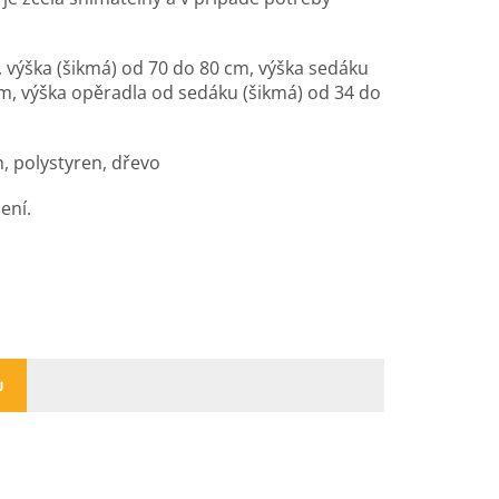
 výška (šikmá) od 70 do 80 cm, výška sedáku
cm, výška opěradla od sedáku (šikmá) od 34 do
an, polystyren, dřevo
ení.
U