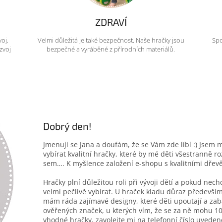
ZDRAVÍ
voj.
Velmi důležitá je také bezpečnost. Naše hračky jsou
Spo
zvoj
bezpečné a vyráběné z přírodních materiálů.
Dobrý den!
Jmenuji se Jana a doufám, že se Vám zde líbí :) Jsem 
vybírat kvalitní hračky, které by mé děti všestranně r
sem…. K myšlence založení e-shopu s kvalitními dřev
Hračky plní důležitou roli při vývoji dětí a pokud nec
velmi pečlivě vybírat. U hraček kladu důraz především
mám ráda zajímavé designy, které děti upoutají a zab
ověřených značek, u kterých vím, že se za ně mohu 10
vhodné hračky, zavolejte mi na telefonní číslo uveden