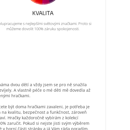
KVALITA
lupracujeme s nejlepšími světovými značkami. Proto si
můžeme dovolit 100% záruku spokojenosti.
máma dvou dětí a vždy jsem se pro ně snažila
ozvíjely. A vlastně péče o mé děti mě dovedla až
ěnými hračkami.
hcete být doma hračkami zavaleni, je potřeba je
 na kvalitu, bezpečnost a funkčnost, zároveň
aví. Hračky každoročně vybírám z kolekcí
0% zaručit. Pokud si nejste jisti svým výběrem
é v horní části stránky a já Vám ráda poradím.