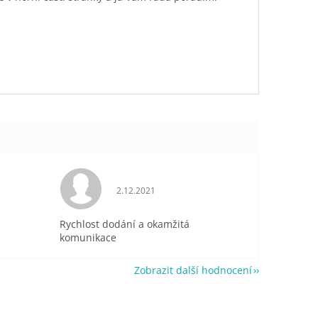
je 5 z 5 hvězdiček.
Hodnocení obchodu je 5 z 5 hvězdiček.
2.12.2021
Rychlost dodání a okamžitá
komunikace
Zobrazit další hodnocení