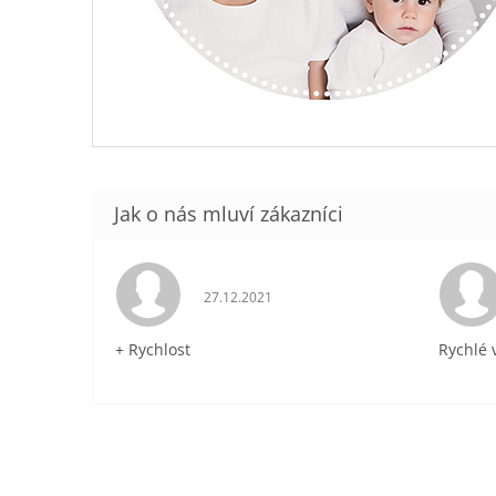
Hodnocení obchodu je 5 z 5 hvězdiček.
27.12.2021
+ Rychlost
Rychlé 