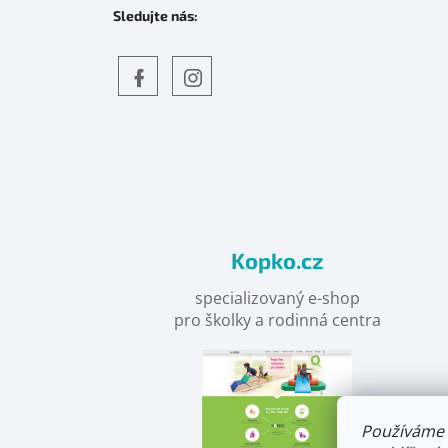
Sledujte nás:
Objevte
detskahra.cz
nás
na
facebooku
Kopko.cz
specializovaný e-shop
pro školky a rodinná centra
Používáme 