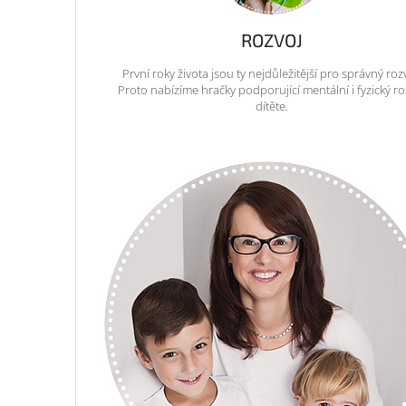
ROZVOJ
První roky života jsou ty nejdůležitější pro správný roz
Proto nabízíme hračky podporující mentální i fyzický ro
dítěte.