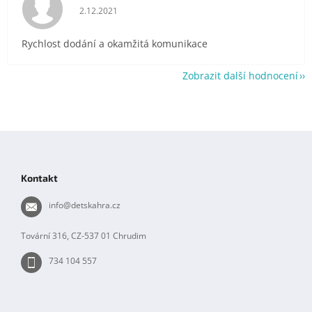
Hodnocení obchodu je 5 z 5 hvězdiček.
2.12.2021
Rychlost dodání a okamžitá komunikace
Zobrazit další hodnocení
Z
á
p
Kontakt
a
t
info
@
detskahra.cz
í
Tovární 316, CZ-537 01 Chrudim
734 104 557