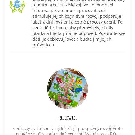
tomuto procesu získávají velké množství
informací, které musí zpracovat, což
stimuluje jejich kognitivní rozvoj, podporuje
abstraktní myšlení a četné procesy učení. To
vede děti k tomu, aby přemýšlely, kladly
otázky a hledaly na ně odpověď. Pozorujte své
děti, jak objevují svět a buďte jim jejich
průvodcem.
ROZVOJ
První roky života jsou ty nejdůležitější pro správný rozvoj. Proto
nabízíme hračky podporující mentální i fyzický rozvoj dítěte.