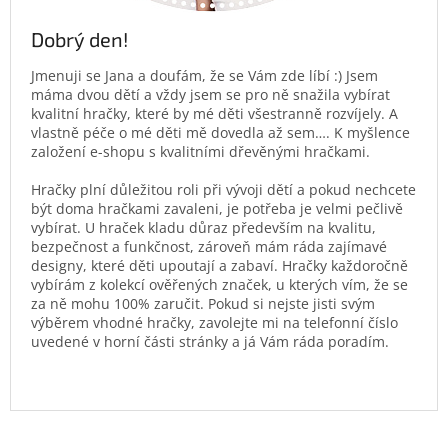
Dobrý den!
Jmenuji se Jana a doufám, že se Vám zde líbí :) Jsem
máma dvou dětí a vždy jsem se pro ně snažila vybírat
kvalitní hračky, které by mé děti všestranně rozvíjely. A
vlastně péče o mé děti mě dovedla až sem…. K myšlence
založení e-shopu s kvalitními dřevěnými hračkami.
Hračky plní důležitou roli při vývoji dětí a pokud nechcete
být doma hračkami zavaleni, je potřeba je velmi pečlivě
vybírat. U hraček kladu důraz především na kvalitu,
bezpečnost a funkčnost, zároveň mám ráda zajímavé
designy, které děti upoutají a zabaví. Hračky každoročně
vybírám z kolekcí ověřených značek, u kterých vím, že se
za ně mohu 100% zaručit. Pokud si nejste jisti svým
výběrem vhodné hračky, zavolejte mi na telefonní číslo
uvedené v horní části stránky a já Vám ráda poradím.