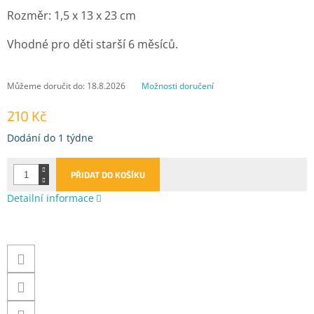
Rozměr: 1,5 x 13 x 23 cm
Vhodné pro děti starší 6 měsíců.
Můžeme doručit do:
18.8.2026
Možnosti doručení
210 Kč
Měrná
Dodání do 1 týdne
cena:
PŘIDAT DO KOŠÍKU
Detailní informace