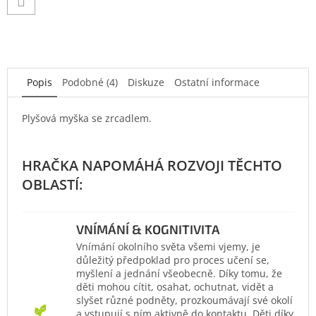
Popis
Podobné (4)
Diskuze
Ostatní informace
Plyšová myška se zrcadlem.
VNÍMÁNÍ & KOGNITIVITA
Vnímání okolního světa všemi vjemy, je
důležitý předpoklad pro proces učení se,
myšlení a jednání všeobecně. Díky tomu, že
děti mohou cítit, osahat, ochutnat, vidět a
slyšet různé podněty, prozkoumávají své okolí
a vstupují s ním aktivně do kontaktu. Děti díky