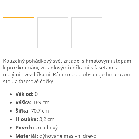
Kouzelný pohádkový svět zrcadel s hmatovými stopami
k prozkoumání, zrcadlovými čočkami s fasetami a
malými hvězdičkami. Rám zrcadla obsahuje hmatovou
stou a fasetové čočky.
Věk od:
0+
Výška:
169 cm
Šířka:
70,7 cm
Hloubka:
3,2 cm
Povrch:
zrcadlový
Materiál:
dýhované masivní dřevo