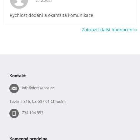
2.12.2021
Rychlost dodání a okamžitá komunikace
Zobrazit další hodnocení
Z
á
p
Kontakt
a
t
info
@
detskahra.cz
í
Tovární 316, CZ-537 01 Chrudim
734 104 557
Kamenná prodejna