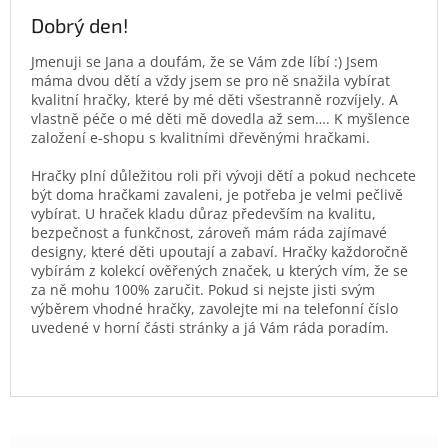
Dobrý den!
Jmenuji se Jana a doufám, že se Vám zde líbí :) Jsem
máma dvou dětí a vždy jsem se pro ně snažila vybírat
kvalitní hračky, které by mé děti všestranně rozvíjely. A
vlastně péče o mé děti mě dovedla až sem…. K myšlence
založení e-shopu s kvalitními dřevěnými hračkami.
Hračky plní důležitou roli při vývoji dětí a pokud nechcete
být doma hračkami zavaleni, je potřeba je velmi pečlivě
vybírat. U hraček kladu důraz především na kvalitu,
bezpečnost a funkčnost, zároveň mám ráda zajímavé
designy, které děti upoutají a zabaví. Hračky každoročně
vybírám z kolekcí ověřených značek, u kterých vím, že se
za ně mohu 100% zaručit. Pokud si nejste jisti svým
výběrem vhodné hračky, zavolejte mi na telefonní číslo
uvedené v horní části stránky a já Vám ráda poradím.