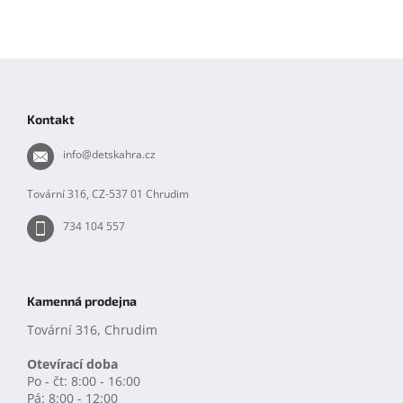
Z
á
p
Kontakt
a
t
info
@
detskahra.cz
í
Tovární 316, CZ-537 01 Chrudim
734 104 557
Kamenná prodejna
Tovární 316, Chrudim
Otevírací doba
Po - čt: 8:00 - 16:00
Pá: 8:00 - 12:00