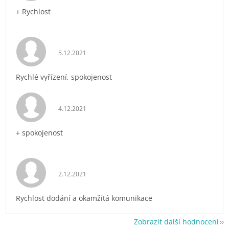
+ Rychlost
Hodnocení obchodu je 5 z 5 hvězdiček.
5.12.2021
Rychlé vyřízení, spokojenost
Hodnocení obchodu je 5 z 5 hvězdiček.
4.12.2021
+ spokojenost
Hodnocení obchodu je 5 z 5 hvězdiček.
2.12.2021
Rychlost dodání a okamžitá komunikace
Zobrazit další hodnocení