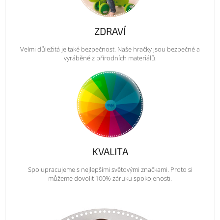
ZDRAVÍ
Velmi důležitá je také bezpečnost. Naše hračky jsou bezpečné a
vyráběné z přírodních materiálů.
KVALITA
Spolupracujeme s nejlepšími světovými značkami. Proto si
můžeme dovolit 100% záruku spokojenosti.