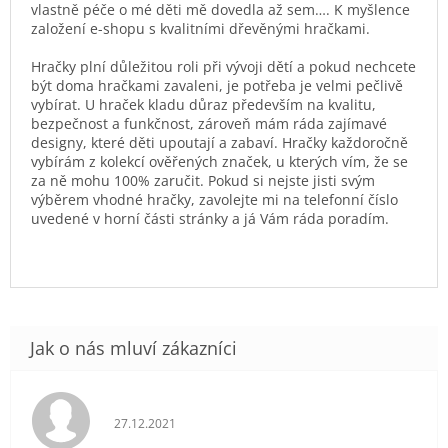
vlastně péče o mé děti mě dovedla až sem…. K myšlence
založení e-shopu s kvalitními dřevěnými hračkami.
Hračky plní důležitou roli při vývoji dětí a pokud nechcete
být doma hračkami zavaleni, je potřeba je velmi pečlivě
vybírat. U hraček kladu důraz především na kvalitu,
bezpečnost a funkčnost, zároveň mám ráda zajímavé
designy, které děti upoutají a zabaví. Hračky každoročně
vybírám z kolekcí ověřených značek, u kterých vím, že se
za ně mohu 100% zaručit. Pokud si nejste jisti svým
výběrem vhodné hračky, zavolejte mi na telefonní číslo
uvedené v horní části stránky a já Vám ráda poradím.
Hodnocení obchodu je 5 z 5 hvězdiček.
27.12.2021