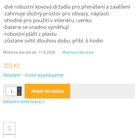
-dvě robustní kovová držadla pro přenášení a zavěšení
-zahrnuje úložný prostor pro obvazy, náplasti
-vhodné pro použití v interiéru i venku
-baterie se snadno vyměňují
-robustní plášť z plastu
-zůstane svítit dlouhou dobu: přibl. 6 hodin
Můžeme doručit do:
11.8.2026
Možnosti doručení
315 Kč
Měrná
Skladem - ihned expedujeme
cena:
PŘIDAT DO KOŠÍKU
Detailní informace