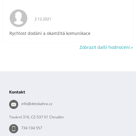
Hodnocení obchodu je 5 z 5 hvězdiček.
2.12.2021
Rychlost dodání a okamžitá komunikace
Zobrazit další hodnocení
Z
á
p
Kontakt
a
t
info
@
detskahra.cz
í
Tovární 316, CZ-537 01 Chrudim
734 104 557