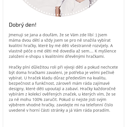
Dobrý den!
Jmenuji se Jana a doufám, že se Vám zde líbí :) Jsem
máma dvou dětí a vždy jsem se pro ně snažila vybírat
kvalitní hračky, které by mé děti všestranně rozvíjely. A
vlastně péče o mé děti mě dovedla až sem…. K myšlence
založení e-shopu s kvalitními dřevěnými hračkami.
Hračky plní důležitou roli při vývoji dětí a pokud nechcete
být doma hračkami zavaleni, je potřeba je velmi pečlivě
vybírat. U hraček kladu důraz především na kvalitu,
bezpečnost a funkčnost, zároveň mám ráda zajímavé
designy, které děti upoutají a zabaví. Hračky každoročně
vybírám z kolekcí ověřených značek, u kterých vím, že se
za ně mohu 100% zaručit. Pokud si nejste jisti svým
výběrem vhodné hračky, zavolejte mi na telefonní číslo
uvedené v horní části stránky a já Vám ráda poradím.