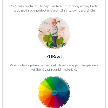
První roky života jsou ty nejdůležitější pro správný rozvoj. Proto
nabízíme hračky podporující mentální i fyzický rozvoj dítěte.
ZDRAVÍ
Velmi důležitá je také bezpečnost. Naše hračky jsou bezpečné a
vyráběné z přírodních materiálů.