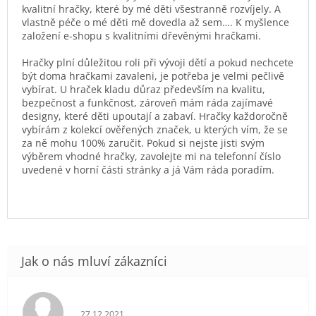
kvalitní hračky, které by mé děti všestranně rozvíjely. A
vlastně péče o mé děti mě dovedla až sem…. K myšlence
založení e-shopu s kvalitními dřevěnými hračkami.
Hračky plní důležitou roli při vývoji dětí a pokud nechcete
být doma hračkami zavaleni, je potřeba je velmi pečlivě
vybírat. U hraček kladu důraz především na kvalitu,
bezpečnost a funkčnost, zároveň mám ráda zajímavé
designy, které děti upoutají a zabaví. Hračky každoročně
vybírám z kolekcí ověřených značek, u kterých vím, že se
za ně mohu 100% zaručit. Pokud si nejste jisti svým
výběrem vhodné hračky, zavolejte mi na telefonní číslo
uvedené v horní části stránky a já Vám ráda poradím.
Hodnocení obchodu je 5 z 5 hvězdiček.
27.12.2021