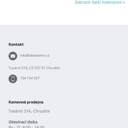
Zobrazit další hodnocení
Z
á
p
Kontakt
a
t
info
@
detskahra.cz
í
Tovární 316, CZ-537 01 Chrudim
734 104 557
Kamenná prodejna
Tovární 316, Chrudim
Otevírací doba
Po - čt: 8:00 - 16:00