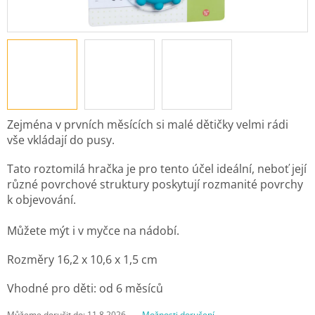
Zejména v prvních měsících si malé dětičky velmi rádi
vše vkládají do pusy.
Tato roztomilá hračka je pro tento účel ideální, neboť její
různé povrchové struktury poskytují rozmanité povrchy
k objevování.
Můžete mýt i v myčce na nádobí.
Rozměry
16,2 x 10,6 x 1,5 cm
Vhodné pro děti: od 6 měsíců
Můžeme doručit do:
11.8.2026
Možnosti doručení