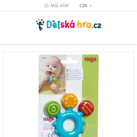
Přejít
Můj účet
CZK
na
obsah