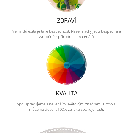
ZDRAVÍ
Velmi důležitá je také bezpečnost. Naše hračky jsou bezpečné a
vyráběné z přírodních materiálů.
KVALITA
Spolupracujeme s nejlepšími světovými značkami. Proto si
můžeme dovolit 100% záruku spokojenosti.