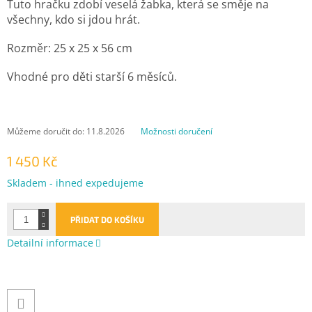
Tuto hračku zdobí veselá žabka, která se směje na
všechny, kdo si jdou hrát.
Rozměr: 25 x 25 x 56 cm
Vhodné pro děti starší 6 měsíců.
Můžeme doručit do:
11.8.2026
Možnosti doručení
1 450 Kč
Měrná
Skladem - ihned expedujeme
cena:
PŘIDAT DO KOŠÍKU
Detailní informace