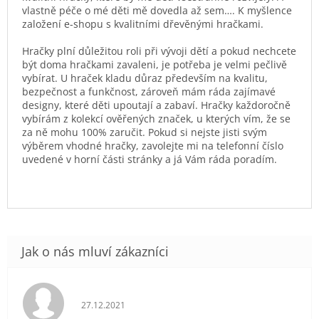
vlastně péče o mé děti mě dovedla až sem…. K myšlence
založení e-shopu s kvalitními dřevěnými hračkami.
Hračky plní důležitou roli při vývoji dětí a pokud nechcete
být doma hračkami zavaleni, je potřeba je velmi pečlivě
vybírat. U hraček kladu důraz především na kvalitu,
bezpečnost a funkčnost, zároveň mám ráda zajímavé
designy, které děti upoutají a zabaví. Hračky každoročně
vybírám z kolekcí ověřených značek, u kterých vím, že se
za ně mohu 100% zaručit. Pokud si nejste jisti svým
výběrem vhodné hračky, zavolejte mi na telefonní číslo
uvedené v horní části stránky a já Vám ráda poradím.
Hodnocení obchodu je 5 z 5 hvězdiček.
27.12.2021