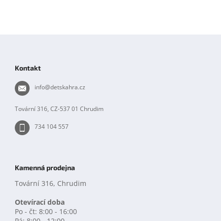
Z
á
p
Kontakt
a
t
info
@
detskahra.cz
í
Tovární 316, CZ-537 01 Chrudim
734 104 557
Kamenná prodejna
Tovární 316, Chrudim
Otevírací doba
Po - čt: 8:00 - 16:00
Pá: 8:00 - 12:00