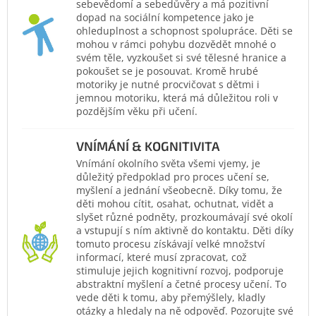
sebevědomí a sebedůvěry a má pozitivní
dopad na sociální kompetence jako je
ohleduplnost a schopnost spolupráce. Děti se
mohou v rámci pohybu dozvědět mnohé o
svém těle, vyzkoušet si své tělesné hranice a
pokoušet se je posouvat. Kromě hrubé
motoriky je nutné procvičovat s dětmi i
jemnou motoriku, která má důležitou roli v
pozdějším věku při učení.
VNÍMÁNÍ & KOGNITIVITA
Vnímání okolního světa všemi vjemy, je
důležitý předpoklad pro proces učení se,
myšlení a jednání všeobecně. Díky tomu, že
děti mohou cítit, osahat, ochutnat, vidět a
slyšet různé podněty, prozkoumávají své okolí
a vstupují s ním aktivně do kontaktu. Děti díky
tomuto procesu získávají velké množství
informací, které musí zpracovat, což
stimuluje jejich kognitivní rozvoj, podporuje
abstraktní myšlení a četné procesy učení. To
vede děti k tomu, aby přemýšlely, kladly
otázky a hledaly na ně odpověď. Pozorujte své