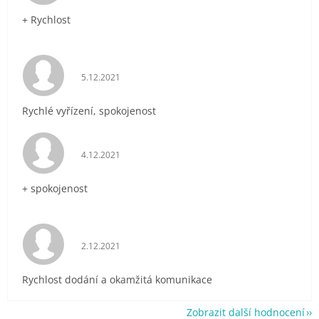
+ Rychlost
Hodnocení obchodu je 5 z 5 hvězdiček.
5.12.2021
Rychlé vyřízení, spokojenost
Hodnocení obchodu je 5 z 5 hvězdiček.
4.12.2021
+ spokojenost
Hodnocení obchodu je 5 z 5 hvězdiček.
2.12.2021
Rychlost dodání a okamžitá komunikace
Zobrazit další hodnocení