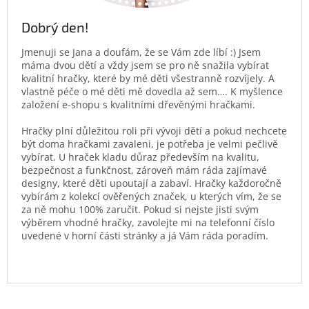
Dobrý den!
Jmenuji se Jana a doufám, že se Vám zde líbí :) Jsem
máma dvou dětí a vždy jsem se pro ně snažila vybírat
kvalitní hračky, které by mé děti všestranně rozvíjely. A
vlastně péče o mé děti mě dovedla až sem…. K myšlence
založení e-shopu s kvalitními dřevěnými hračkami.
Hračky plní důležitou roli při vývoji dětí a pokud nechcete
být doma hračkami zavaleni, je potřeba je velmi pečlivě
vybírat. U hraček kladu důraz především na kvalitu,
bezpečnost a funkčnost, zároveň mám ráda zajímavé
designy, které děti upoutají a zabaví. Hračky každoročně
vybírám z kolekcí ověřených značek, u kterých vím, že se
za ně mohu 100% zaručit. Pokud si nejste jisti svým
výběrem vhodné hračky, zavolejte mi na telefonní číslo
uvedené v horní části stránky a já Vám ráda poradím.