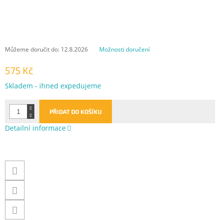
Můžeme doručit do:
12.8.2026
Možnosti doručení
575 Kč
Měrná
Skladem - ihned expedujeme
cena:
PŘIDAT DO KOŠÍKU
Detailní informace