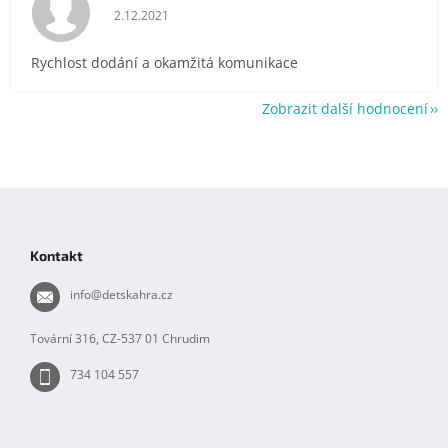
Hodnocení obchodu je 5 z 5 hvězdiček.
2.12.2021
Rychlost dodání a okamžitá komunikace
Zobrazit další hodnocení
Z
á
p
Kontakt
a
t
info
@
detskahra.cz
í
Tovární 316, CZ-537 01 Chrudim
734 104 557