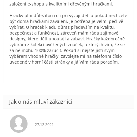
založení e-shopu s kvalitními dřevěnými hračkami.
Hračky plní důležitou roli při vývoji dětí a pokud nechcete
být doma hračkami zavaleni, je potřeba je velmi pečlivě
vybírat. U hraček kladu důraz především na kvalitu,
bezpečnost a funkčnost, zároveň mám ráda zajímavé
designy, které děti upoutají a zabaví. Hračky každoročně
vybírám z kolekcí ověřených značek, u kterých vím, že se
za ně mohu 100% zaručit. Pokud si nejste jisti svým
výběrem vhodné hračky, zavolejte mi na telefonní číslo
uvedené v horní části stránky a já Vám ráda poradím.
Hodnocení obchodu je 5 z 5 hvězdiček.
27.12.2021