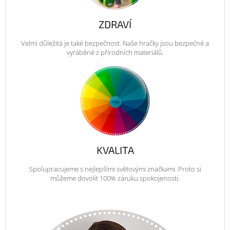
ZDRAVÍ
Velmi důležitá je také bezpečnost. Naše hračky jsou bezpečné a
vyráběné z přírodních materiálů.
KVALITA
Spolupracujeme s nejlepšími světovými značkami. Proto si
můžeme dovolit 100% záruku spokojenosti.