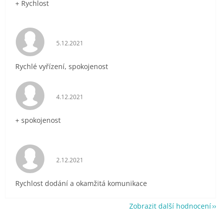
+ Rychlost
Hodnocení obchodu je 5 z 5 hvězdiček.
5.12.2021
Rychlé vyřízení, spokojenost
Hodnocení obchodu je 5 z 5 hvězdiček.
4.12.2021
+ spokojenost
Hodnocení obchodu je 5 z 5 hvězdiček.
2.12.2021
Rychlost dodání a okamžitá komunikace
Zobrazit další hodnocení