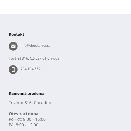
Z
á
p
Kontakt
a
t
info
@
detskahra.cz
í
Tovární 316, CZ-537 01 Chrudim
734 104 557
Kamenná prodejna
Tovární 316, Chrudim
Otevírací doba
Po - čt: 8:00 - 16:00
Pá: 8:00 - 12:00