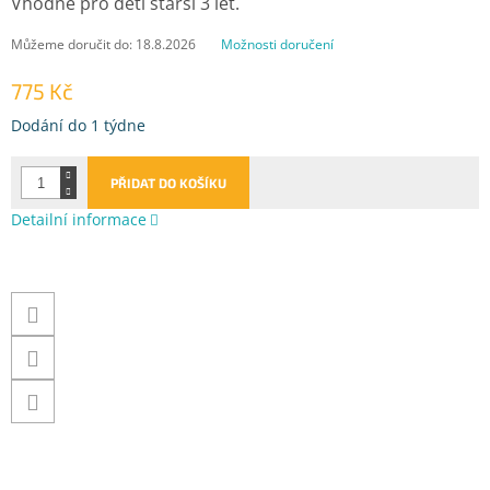
Vhodné pro děti starší 3 let.
Můžeme doručit do:
18.8.2026
Možnosti doručení
775 Kč
Měrná
Dodání do 1 týdne
cena:
PŘIDAT DO KOŠÍKU
Detailní informace