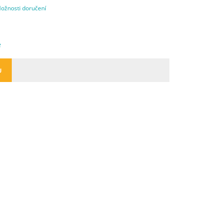
ožnosti doručení
e
U