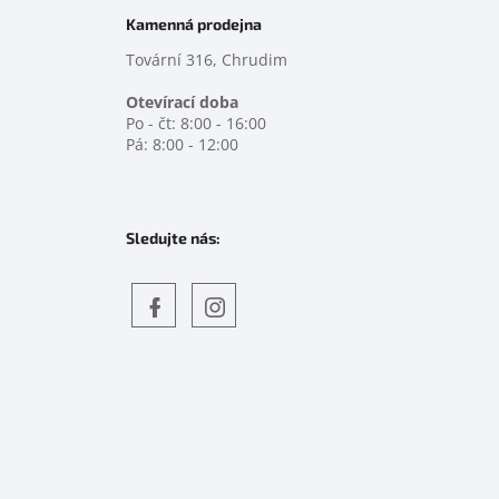
Kamenná prodejna
Tovární 316, Chrudim
Otevírací doba
Po - čt: 8:00 - 16:00
Pá: 8:00 - 12:00
Sledujte nás:
Objevte
detskahra.cz
nás
na
facebooku