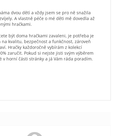
máma dvou dětí a vždy jsem se pro ně snažila
ozvíjely. A vlastně péče o mé děti mě dovedla až
ěnými hračkami.
hcete být doma hračkami zavaleni, je potřeba je
 na kvalitu, bezpečnost a funkčnost, zároveň
aví. Hračky každoročně vybírám z kolekcí
0% zaručit. Pokud si nejste jisti svým výběrem
é v horní části stránky a já Vám ráda poradím.