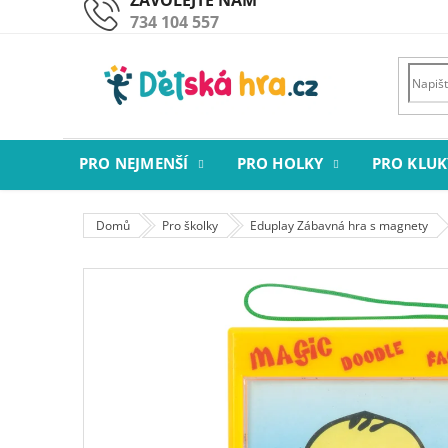
Přejít
734 104 557
na
obsah
PRO NEJMENŠÍ
PRO HOLKY
PRO KLUK
Domů
Pro školky
Eduplay Zábavná hra s magnety