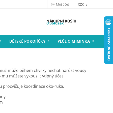
Můj účet
CZK
NÁKUPNÍ KOŠÍK
0 položek
DĚTSKÉ POKOJÍČKY
PÉČE O MIMINKA
STYL
muž může během chvilky nechat narůst vousy
 mu můžete vykouzlit vtipný účes.
 procvičuje koordinace oko-ruka.
liny
cm