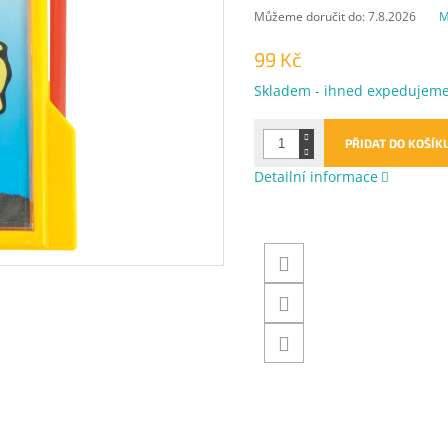
Můžeme doručit do:
7.8.2026
M
99 Kč
Měrná
Skladem - ihned expedujem
cena:
PŘIDAT DO KOŠÍK
Detailní informace