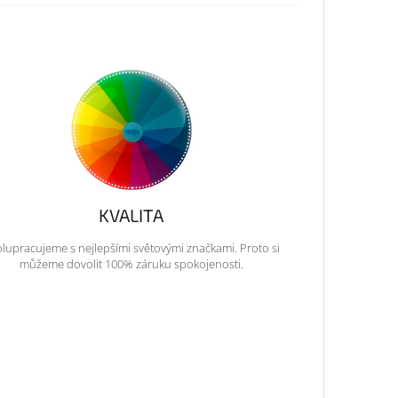
KVALITA
lupracujeme s nejlepšími světovými značkami. Proto si
můžeme dovolit 100% záruku spokojenosti.