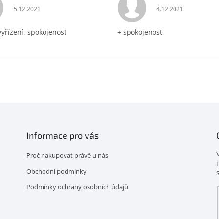
Hodnocení obchodu je 5 z 5 hvězdiček.
Hodnocení obchodu 
5.12.2021
4.12.2021
vyřízení, spokojenost
+ spokojenost
Informace pro vás
Proč nakupovat právě u nás
Obchodní podmínky
Podmínky ochrany osobních údajů