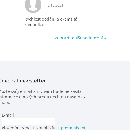
je 5 z 5 hvězdiček.
Hodnocení obchodu je 5 z 5 hvězdiček.
2.12.2021
Rychlost dodání a okamžitá
komunikace
Zobrazit další hodnocení
Odebírat newsletter
Vložte svůj e-mail a my vám budeme zasílat
informace o nových produktech na našem e-
shopu.
E-mail
Vložením e-mailu souhlasíte s
podmínkami