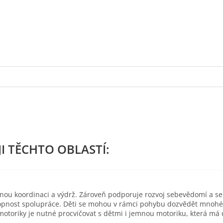
esnou koordinaci a výdrž. Zároveň podporuje rozvoj sebevědomí a s
pnost spolupráce. Děti se mohou v rámci pohybu dozvědět mnohé o 
toriky je nutné procvičovat s dětmi i jemnou motoriku, která má d