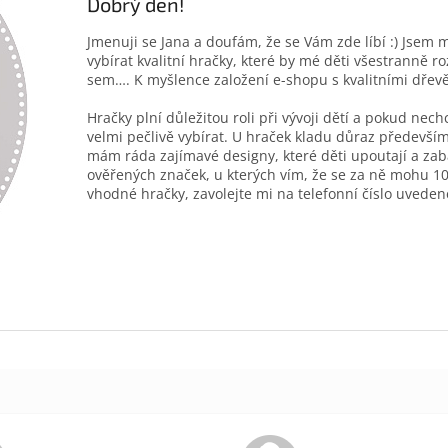
Dobrý den!
Jmenuji se Jana a doufám, že se Vám zde líbí :) Jsem 
vybírat kvalitní hračky, které by mé děti všestranně r
sem…. K myšlence založení e-shopu s kvalitními dřev
Hračky plní důležitou roli při vývoji dětí a pokud nec
velmi pečlivě vybírat. U hraček kladu důraz především
mám ráda zajímavé designy, které děti upoutají a zab
ověřených značek, u kterých vím, že se za ně mohu 10
vhodné hračky, zavolejte mi na telefonní číslo uveden