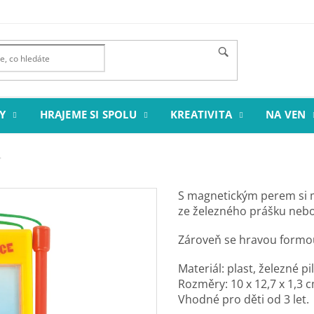
Y
HRAJEME SI SPOLU
KREATIVITA
NA VEN
S magnetickým perem si 
ze železného prášku nebo
Zároveň se hravou formou
Materiál: plast, železné pi
Rozměry: 10 x 12,7 x 1,3 
Vhodné pro děti od 3 let.