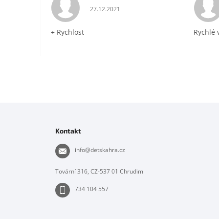
Hodnocení obchodu je 5 z 5 hvězdiček.
27.12.2021
+ Rychlost
Rychlé 
Z
á
p
Kontakt
a
t
info
@
detskahra.cz
í
Tovární 316, CZ-537 01 Chrudim
734 104 557