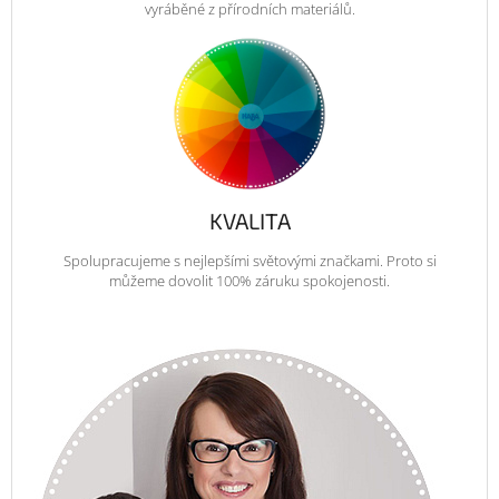
vyráběné z přírodních materiálů.
KVALITA
Spolupracujeme s nejlepšími světovými značkami. Proto si
můžeme dovolit 100% záruku spokojenosti.