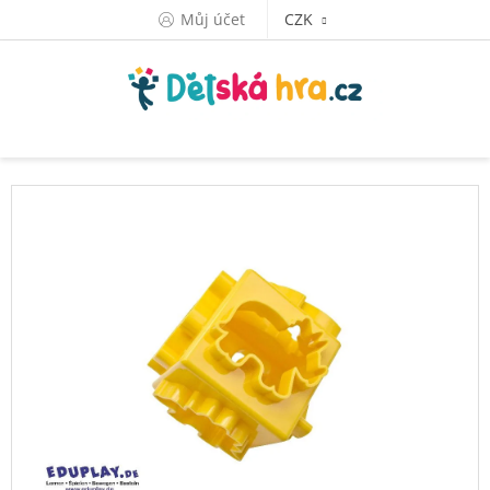
Přejít
Můj účet
CZK
na
obsah