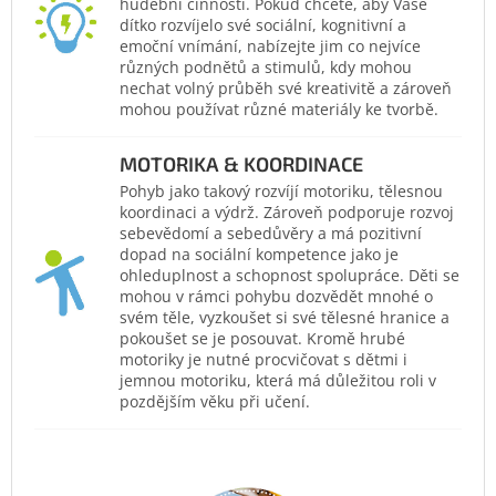
hudební činnosti. Pokud chcete, aby Vaše
dítko rozvíjelo své sociální, kognitivní a
emoční vnímání, nabízejte jim co nejvíce
různých podnětů a stimulů, kdy mohou
nechat volný průběh své kreativitě a zároveň
mohou používat různé materiály ke tvorbě.
MOTORIKA & KOORDINACE
Pohyb jako takový rozvíjí motoriku, tělesnou
koordinaci a výdrž. Zároveň podporuje rozvoj
sebevědomí a sebedůvěry a má pozitivní
dopad na sociální kompetence jako je
ohleduplnost a schopnost spolupráce. Děti se
mohou v rámci pohybu dozvědět mnohé o
svém těle, vyzkoušet si své tělesné hranice a
pokoušet se je posouvat. Kromě hrubé
motoriky je nutné procvičovat s dětmi i
jemnou motoriku, která má důležitou roli v
pozdějším věku při učení.