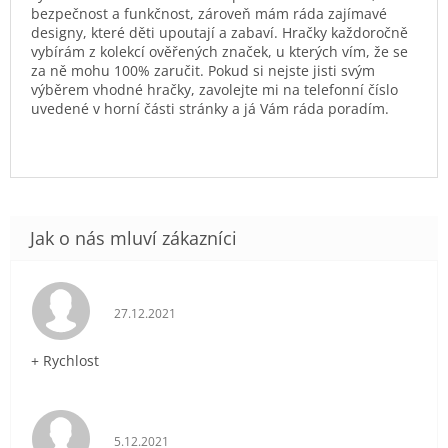
bezpečnost a funkčnost, zároveň mám ráda zajímavé
designy, které děti upoutají a zabaví. Hračky každoročně
vybírám z kolekcí ověřených značek, u kterých vím, že se
za ně mohu 100% zaručit. Pokud si nejste jisti svým
výběrem vhodné hračky, zavolejte mi na telefonní číslo
uvedené v horní části stránky a já Vám ráda poradím.
Hodnocení obchodu je 5 z 5 hvězdiček.
27.12.2021
+ Rychlost
Hodnocení obchodu je 5 z 5 hvězdiček.
5.12.2021