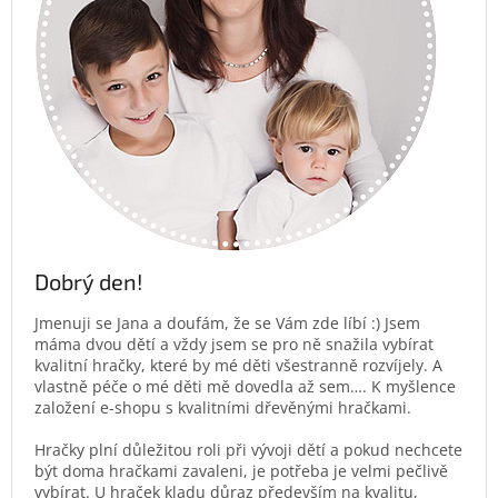
Dobrý den!
Jmenuji se Jana a doufám, že se Vám zde líbí :) Jsem
máma dvou dětí a vždy jsem se pro ně snažila vybírat
kvalitní hračky, které by mé děti všestranně rozvíjely. A
vlastně péče o mé děti mě dovedla až sem…. K myšlence
založení e-shopu s kvalitními dřevěnými hračkami.
Hračky plní důležitou roli při vývoji dětí a pokud nechcete
být doma hračkami zavaleni, je potřeba je velmi pečlivě
vybírat. U hraček kladu důraz především na kvalitu,