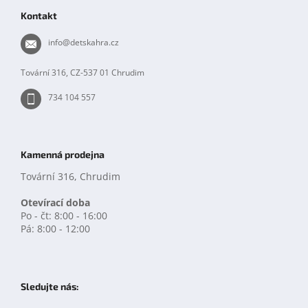
p
Kontakt
a
t
info
@
detskahra.cz
í
Tovární 316, CZ-537 01 Chrudim
734 104 557
Kamenná prodejna
Tovární 316, Chrudim
Otevírací doba
Po - čt: 8:00 - 16:00
Pá: 8:00 - 12:00
Sledujte nás: