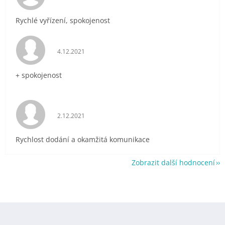
Rychlé vyřízení, spokojenost
Hodnocení obchodu je 5 z 5 hvězdiček.
4.12.2021
+ spokojenost
Hodnocení obchodu je 5 z 5 hvězdiček.
2.12.2021
Rychlost dodání a okamžitá komunikace
Zobrazit další hodnocení
Z
á