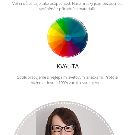
Velmi důležitá je také bezpečnost. Naše hračky jsou bezpečné a
vyráběné z přírodních materiálů.
KVALITA
Spolupracujeme s nejlepšími světovými značkami. Proto si
můžeme dovolit 100% záruku spokojenosti.